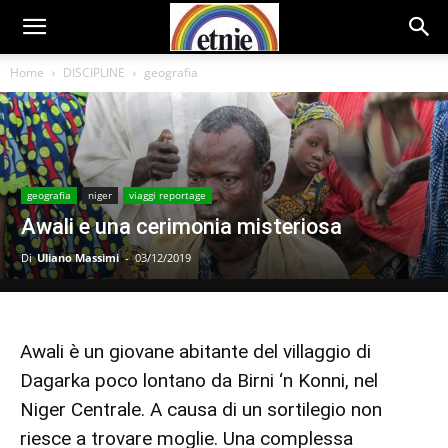
Home
DISCIPLINE
geografia
geografia
niger
viaggi reportage
Awali e una cerimonia misteriosa
Di
Uliano Massimi
-
03/12/2019
Awali è un giovane abitante del villaggio di
Dagarka poco lontano da Birni ‘n Konni, nel
Niger Centrale. A causa di un sortilegio non
riesce a trovare moglie. Una complessa