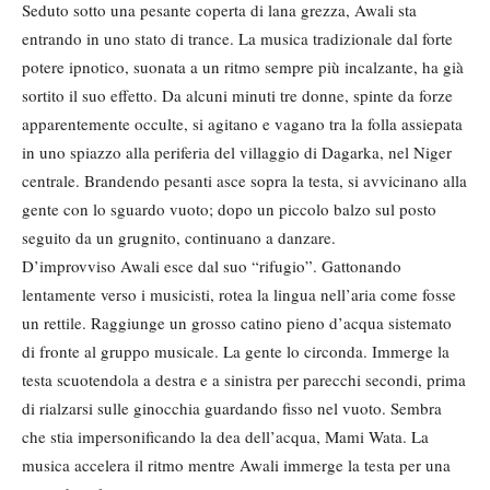
Seduto sotto una pesante coperta di lana grezza, Awali sta
entrando in uno stato di trance. La musica tradizionale dal forte
potere ipnotico, suonata a un ritmo sempre più incalzante, ha già
sortito il suo effetto. Da alcuni minuti tre donne, spinte da forze
apparentemente occulte, si agitano e vagano tra la folla assiepata
in uno spiazzo alla periferia del villaggio di Dagarka, nel Niger
centrale. Brandendo pesanti asce sopra la testa, si avvicinano alla
gente con lo sguardo vuoto; dopo un piccolo balzo sul posto
seguito da un grugnito, continuano a danzare.
D’improvviso Awali esce dal suo “rifugio”. Gattonando
lentamente verso i musicisti, rotea la lingua nell’aria come fosse
un rettile. Raggiunge un grosso catino pieno d’acqua sistemato
di fronte al gruppo musicale. La gente lo circonda. Immerge la
testa scuotendola a destra e a sinistra per parecchi secondi, prima
di rialzarsi sulle ginocchia guardando fisso nel vuoto. Sembra
che stia impersonificando la dea dell’acqua, Mami Wata. La
musica accelera il ritmo mentre Awali immerge la testa per una