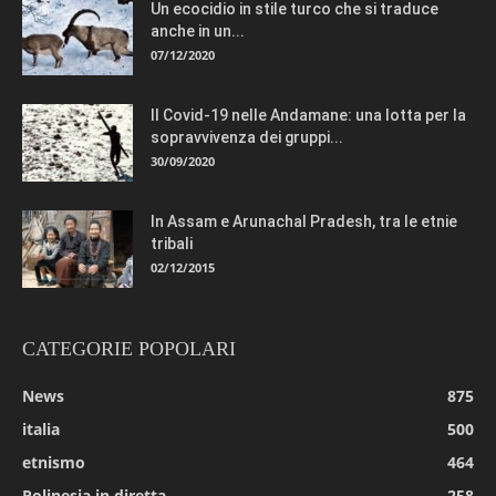
Un ecocidio in stile turco che si traduce
anche in un...
07/12/2020
Il Covid-19 nelle Andamane: una lotta per la
sopravvivenza dei gruppi...
30/09/2020
In Assam e Arunachal Pradesh, tra le etnie
tribali
02/12/2015
CATEGORIE POPOLARI
News
875
italia
500
etnismo
464
Polinesia in diretta
258