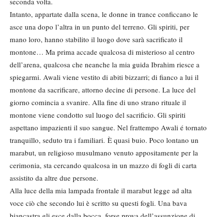
seconda volta.
Intanto, appartate dalla scena, le donne in trance conficcano le
asce una dopo l’altra in un punto del terreno. Gli spiriti, per
mano loro, hanno stabilito il luogo dove sarà sacrificato il
montone… Ma prima accade qualcosa di misterioso al centro
dell’arena, qualcosa che neanche la mia guida Ibrahim riesce a
spiegarmi. Awali viene vestito di abiti bizzarri; di fianco a lui il
montone da sacrificare, attorno decine di persone. La luce del
giorno comincia a svanire. Alla fine di uno strano rituale il
montone viene condotto sul luogo del sacrificio. Gli spiriti
aspettano impazienti il suo sangue. Nel frattempo Awali é tornato
tranquillo, seduto tra i familiari. È quasi buio. Poco lontano un
marabut, un religioso musulmano venuto appositamente per la
cerimonia, sta cercando qualcosa in un mazzo di fogli di carta
assistito da altre due persone.
Alla luce della mia lampada frontale il marabut legge ad alta
voce ciò che secondo lui è scritto su questi fogli. Una bava
biancastra gli esce dalla bocca, forse prova dell’assunzione di