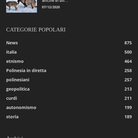
anche in un...
07/12/2020
CATEGORIE POPOLARI
News
875
italia
500
etnismo
464
Polinesia in diretta
258
polinesiani
257
geopolitica
213
curdi
211
autonomismo
199
storia
189