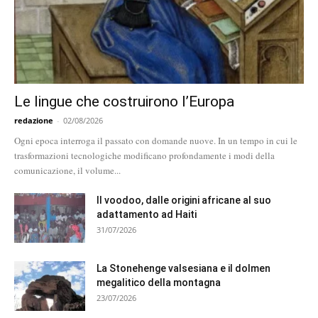
Le lingue che costruirono l’Europa
redazione
-
02/08/2026
Ogni epoca interroga il passato con domande nuove. In un tempo in cui le
trasformazioni tecnologiche modificano profondamente i modi della
comunicazione, il volume...
Il voodoo, dalle origini africane al suo
adattamento ad Haiti
31/07/2026
La Stonehenge valsesiana e il dolmen
megalitico della montagna
23/07/2026