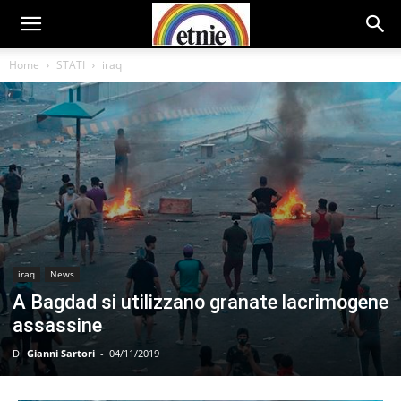
Home
STATI
iraq
iraq
News
A Bagdad si utilizzano granate lacrimogene
assassine
Di
Gianni Sartori
-
04/11/2019