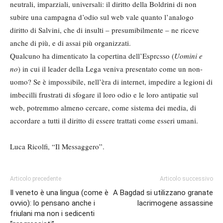
neutrali, imparziali, universali: il diritto della Boldrini di non
subire una campagna d’odio sul web vale quanto l’analogo
diritto di Salvini, che di insulti – presumibilmente – ne riceve
anche di più, e di assai più organizzati.
Qualcuno ha dimenticato la copertina dell’Esprcsso (
Uomini e
no
) in cui il leader della Lega veniva presentato come un non-
uomo? Se è impossibile, nell’èra di internet, impedire a legioni di
imbecilli frustrati di sfogare il loro odio e le loro antipatie sul
web, potremmo almeno cercare, come sistema dei media, di
accordare a tutti il diritto di essere trattati come esseri umani.
Luca Ricolfi, “Il Messaggero”.
Articolo precedente
Articolo successivo
Il veneto è una lingua (come è
A Bagdad si utilizzano granate
ovvio): lo pensano anche i
lacrimogene assassine
friulani ma non i sedicenti