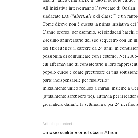
All’iniziativa interverranno l’avvocato di Ocalan
sindacato
lab
(“
abertzale
e di classe”) e un rapp
Come dicevo non è questa la prima iniziativa dei
L’anno scorso, per esempio, sei sindacati baschi (
24esimo anniversario del suo sequestro con un m
del
pkk
subisce il carcere da 24 anni, in condizion
possibilità di comunicare con l’esterno. Nel 2006
cui affermavano di considerarlo il loro rappresent
popolo curdo e come precursore di una soluzione 
parte indispensabile per risolverlo”.
Inizialmente unico recluso a Imrali, insieme a Oca
(attualmente sarebbero tre). Tuttavia per il leader
giornaliere durante la settimana e per 24 nei fine 
Articolo precedente
Omosessualità e omofobia in Africa