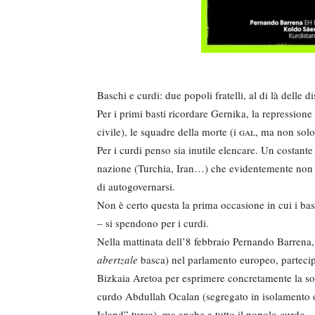
Baschi e curdi: due popoli fratelli, al di là delle 
Per i primi basti ricordare Gernika, la repressione
civile), le squadre della morte (i
gal
, ma non solo
Per i curdi penso sia inutile elencare. Un costante 
nazione (Turchia, Iran…) che evidentemente non in
di autogovernarsi.
Non è certo questa la prima occasione in cui i bas
– si spendono per i curdi.
Nella mattinata dell’8 febbraio Pernando Barrena
abertzale
basca) nel parlamento europeo, partecip
Bizkaia Aretoa per esprimere concretamente la soli
curdo Abdullah Ocalan (segregato in isolamento o
Island” turca), ma anche a tutto il popolo curdo.