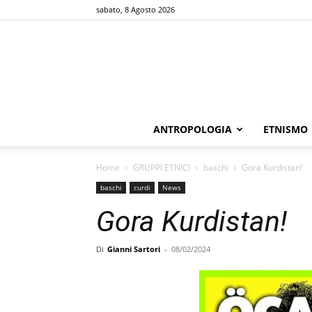
sabato, 8 Agosto 2026
ANTROPOLOGIA
ETNISMO
Home
GRUPPI ETNICI
baschi
Gora Kurdistan!
baschi
curdi
News
Gora Kurdistan!
Di
Gianni Sartori
-
08/02/2024