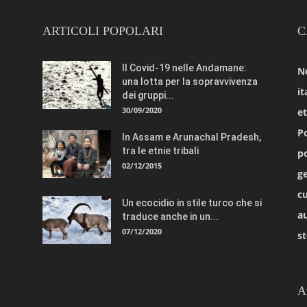
ARTICOLI POPOLARI
C
Il Covid-19 nelle Andamane:
N
una lotta per la sopravvivenza
it
dei gruppi...
30/09/2020
e
Po
In Assam e Arunachal Pradesh,
tra le etnie tribali
po
02/12/2015
ge
cu
Un ecocidio in stile turco che si
a
traduce anche in un...
07/12/2020
st
A