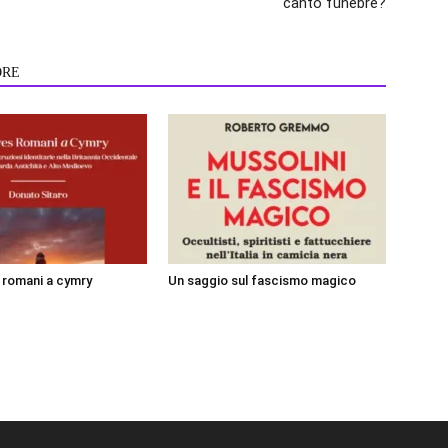
canto funebre?
ORE
i romani a cymry
Un saggio sul fascismo magico