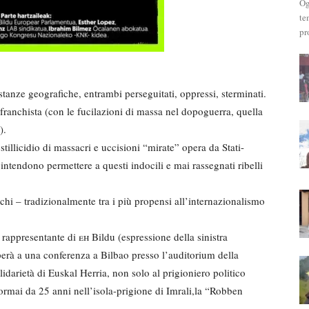
Og
te
pr
distanze geografiche, entrambi perseguitati, oppressi, sterminati.
 franchista (con le fucilazioni di massa nel dopoguerra, quella
).
stillicidio di massacri e uccisioni “mirate” opera da Stati-
tendono permettere a questi indocili e mai rassegnati ribelli
chi – tradizionalmente tra i più propensi all’internazionalismo
, rappresentante di
eh
Bildu (espressione della sinistra
erà a una conferenza a Bilbao presso l’auditorium della
darietà di Euskal Herria, non solo al prigioniero politico
rmai da 25 anni nell’isola-prigione di Imrali,la “Robben