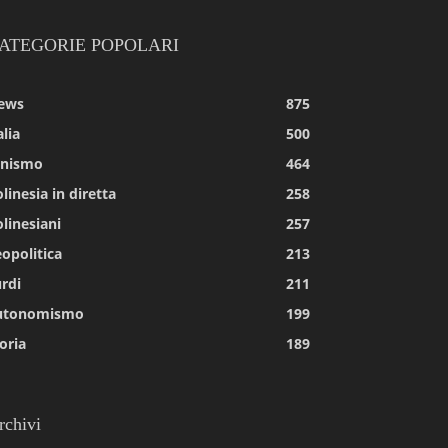
ATEGORIE POPOLARI
ews
875
alia
500
tnismo
464
linesia in diretta
258
linesiani
257
opolitica
213
rdi
211
utonomismo
199
oria
189
rchivi