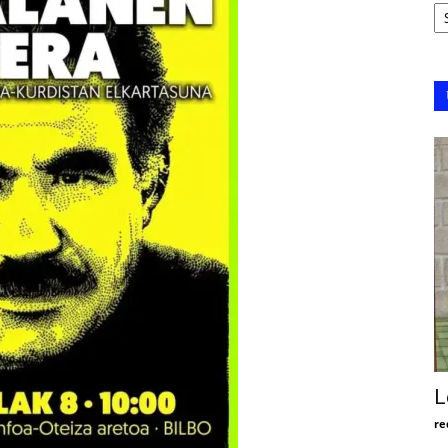
Ar
L
re