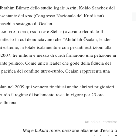
, Ibrahim Bilmez dello studio legale Asrin, Koldo Sanchez del
resentante del
knk
(Congresso Nazionale del Kurdistan).
 baschi a sostegno di Ocalan.
lab, ela, ccoo, esk, ugt
e Steilas) avevano ricordato il
anifesto in cui denunciavano che “Abdullah Öcalan, leader
i estreme, in totale isolamento e con pesanti restrizioni alla
-2007, tre milioni e mezzo di curdi firmarono una petizione in
ante politico. Come unico leader che gode della fiducia del
pacifica del conflitto turco-curdo, Ocalan rappresenta una
lan nel 2009 qui vennero rinchiusi anche altri sei prigionieri
 curdo il regime di isolamento resta in vigore per 23 ore
settimana.
Articolo successivo
Moj e bukura more
, canzone albanese d’esilio o