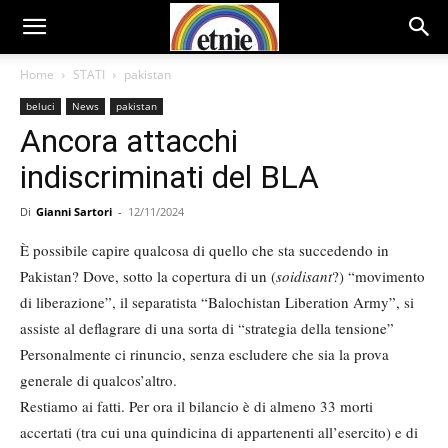
Home
STATI
pakistan
beluci
News
pakistan
Ancora attacchi
indiscriminati del BLA
Di
Gianni Sartori
-
12/11/2024
È possibile capire qualcosa di quello che sta succedendo in
Pakistan? Dove, sotto la copertura di un (
soidisant
?) “movimento
di liberazione”, il separatista “Balochistan Liberation Army”, si
assiste al deflagrare di una sorta di “strategia della tensione”
Personalmente ci rinuncio, senza escludere che sia la prova
generale di qualcos’altro.
Restiamo ai fatti. Per ora il bilancio è di almeno 33 morti
accertati (tra cui una quindicina di appartenenti all’esercito) e di