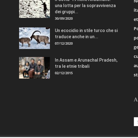
N
una lotta per la sopravvivenza
it
dei gruppi...
30/09/2020
e
Po
Un ecocidio in stile turco che si
traduce anche in un...
po
07/12/2020
ge
cu
In Assam e Arunachal Pradesh,
a
tra le etnie tribali
02/12/2015
st
A
Ar