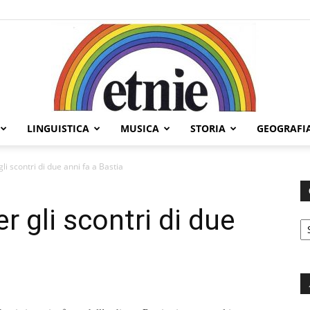
LINGUISTICA
MUSICA
STORIA
GEOGRAFI
Etnie
li scontri di due anni fa a Bastia
r gli scontri di due
C