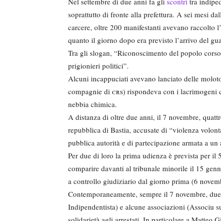
Nel settembre di due anni fa gli
scontri
tra indiped
soprattutto di fronte alla prefettura. A sei mesi 
carcere, oltre 200 manifestanti avevano raccolto 
quanto il giorno dopo era previsto l’arrivo del guar
Tra gli slogan, “Riconoscimento del popolo corso”
prigionieri politici”.
Alcuni incappuciati avevano lanciato delle molotov 
compagnie di
crs
) rispondeva con i lacrimogeni 
nebbia chimica.
A distanza di oltre due anni, il 7 novembre, quatt
repubblica di Bastia, accusate di “violenza volont
pubblica autorità e di partecipazione armata a u
Per due di loro la prima udienza è prevista per il
comparire davanti al tribunale minorile il 15 genn
a controllo giudiziario dal giorno prima (6 novemb
Contemporaneamente, sempre il 7 novembre, due 
Indipendentista) e alcune associazioni (Associu 
solidarietà agli arrestati. In particolare a Matte