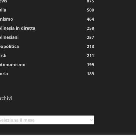
ews
875
alia
500
tnismo
464
linesia in diretta
258
linesiani
257
opolitica
213
rdi
211
utonomismo
199
oria
189
rchivi
chivi