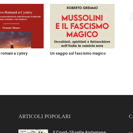
i romani a cymry
Un saggio sul fascismo magico
ARTICOLI POPOLARI
C
Il Covid-19 nelle Andamane: