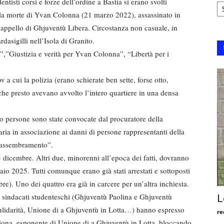
Ar
entisti corsi e forze dell’ordine a Bastia si erano svolti
dalla morte di Yvan Colonna (21 marzo 2022), assassinato in
l’appello di Ghjuventù Libera. Circostanza non casuale, in
dasigilli nell’Isola di Granito.
,”Giustizia e verità per Yvan Colonna”, “Libertà per i
a cui la polizia (erano schierate ben sette, forse otto,
che presto avevano avvolto l’intero quartiere in una densa
ro persone sono state convocate dal procuratore della
aria in associazione ai danni di persone rappresentanti della
n assembramento”.
 5 dicembre. Altri due, minorenni all’epoca dei fatti, dovranno
aio 2025. Tutti comunque erano già stati arrestati e sottoposti
re). Uno dei quattro era già in carcere per un’altra inchiesta.
sindacati studenteschi (Ghjuventù Paolina e Ghjuventù
L
sulidarità, Unione di a Ghjuventù in Lotta…) hanno espresso
re
o Giona, esponente di Unione di a Ghjuventù in Lotta, bloccando