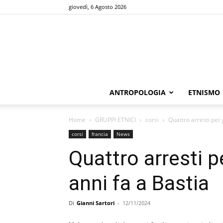
giovedì, 6 Agosto 2026
ANTROPOLOGIA
ETNISMO
Home
GRUPPI ETNICI
corsi
Quattro arresti per g
corsi
francia
News
Quattro arresti pe
anni fa a Bastia
Di
Gianni Sartori
-
12/11/2024