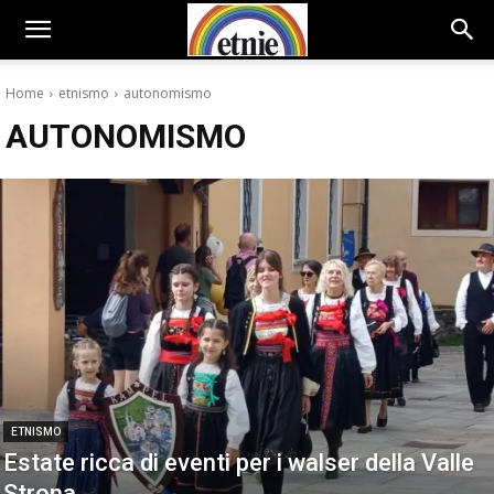
Home
etnismo
autonomismo
AUTONOMISMO
ETNISMO
Estate ricca di eventi per i walser della Valle
Strona