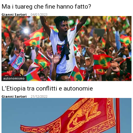
Ma i tuareg che fine hanno fatto?
Gianni Sartori
-
04/01/2023
autonomismo
L’Etiopia tra conflitti e autonomie
Gianni Sartori
-
21/12/2022