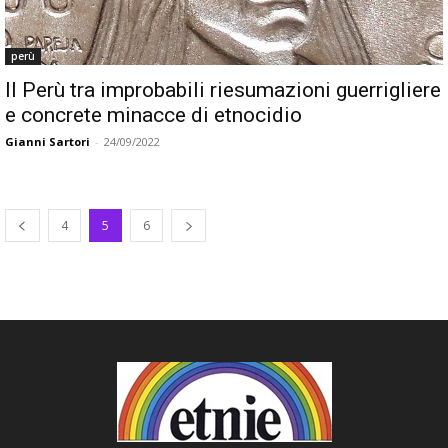
perù
Il Perù tra improbabili riesumazioni guerrigliere
e concrete minacce di etnocidio
Gianni Sartori
-
24/09/2022
4
5
6