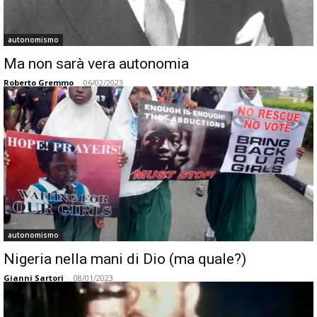
autonomismo
Ma non sarà vera autonomia
Roberto Gremmo
-
06/02/2023
autonomismo
Nigeria nella mani di Dio (ma quale?)
Gianni Sartori
-
08/01/2023