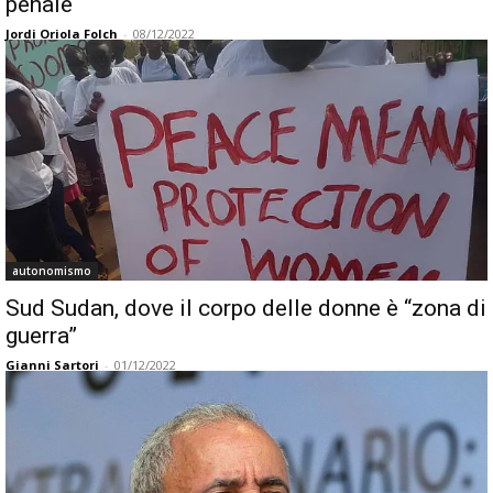
penale
Jordi Oriola Folch
-
08/12/2022
autonomismo
Sud Sudan, dove il corpo delle donne è “zona di
guerra”
Gianni Sartori
-
01/12/2022