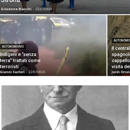
Giovanna Bianchi
-
22/07/2026
AUTONOMI
AUTONOMISMO
Il centr
Indigeni e “senza
spagnolo
terra” trattati come
cappello
terroristi
visita d
Gianni Sartori
-
22/07/2026
Jordi Oriol