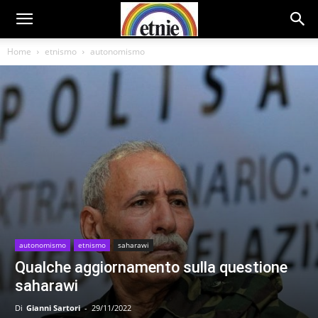
Home
etnismo
autonomismo
autonomismo
etnismo
saharawi
Qualche aggiornamento sulla questione
saharawi
Di
Gianni Sartori
-
29/11/2022