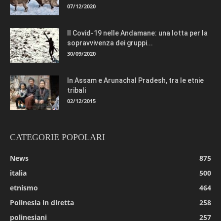
07/12/2020
Il Covid-19 nelle Andamane: una lotta per la
sopravvivenza dei gruppi...
30/09/2020
In Assam e Arunachal Pradesh, tra le etnie
tribali
02/12/2015
CATEGORIE POPOLARI
News
875
italia
500
etnismo
464
Polinesia in diretta
258
polinesiani
257