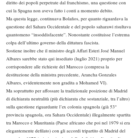
diritto dei popoli perpetrate dal franchismo, una questione con
cui la Spagna non aveva fatto i conti a momento debito.
Ma questa legge, continuava Bolaños, per quanto riguardava la
questione del Sahara Occidentale e del popolo saharawi risultava
quantomeno “insoddisfacente”. Nonostante costituisse l’estrema
colpa dell’ultimo governo della dittatura fascista.
Sostiene inoltre che il ministro degli Affari Esteri José Manuel
Albares sarebbe stato qui insediato (luglio 2021) proprio per
corrispondere alle richieste del Marocco (compresa la
destituzione della ministra precedente, Arancha Gonzales
Albares, evidentemente non gradita a Mohamed VI).
Ma soprattutto per affossare la tradizionale posizione di Madrid
di dichiarata neutralità (più dichiarata che sostanziale, tra l’altro)
sulla questione riguardante l’ex colonia spagnola (già 53°
provincia spagnola, ora Sahara Occidentale) illegalmente spartita
tra Marocco e Mauritania (Paese africano che poi nel 1979 si era
elegantemente defilato) con gli accordi tripartito di Madrid del