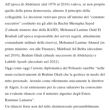
All’epoca di Abdelaziz (dal 1976 al 2016) valeva, se non proprio
quello della piena democrazia, almeno il principio della
collegialità. Le decisioni venivano prese all’interno del “comitato
esecutivo” costituito tra gli altri da Bachir Mustapha Sayed
(l’attuale numero due della RASD), Mohamed Lamine Ould El
Bouhali (all’epoca responsabile dei servizi segreti, attualmente
comandante militare della riserva), Mohamed Lamine Ahmed (ex
primo ministro, ora alle Finanze), Mahfoud Ali Beiba (deceduto
nel 2010), Brahim Ghali (attuale successore di Abdelaziz) e
Lahbib Ayoub (deceduto nel 2022).
Oggi come oggi l’azione diplomatica del Polisario sarebbe “nelle
mani esclusivamente di Brahim Ghali che la gestisce in modo del
tutto personale. Avendo come riferimento unicamente le direttive
di Algeri, il cui entusiasmo per la causa saharawi ha conosciuto
un evidente rilancio con il ministro algerino degli Esteri,
Ramtane Lamarra”.
Un rilancio forse non del tutto disinteressato presumibilmente.