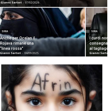
Gianni Sartori
-
07/02/2026
SIRIA
SIRIA
Anche per Ocalan il
I curdi non
Rojava rimane una
consegnano
“linea rossa”
al tagliagol
Gianni Sartori
-
04/09/2025
Gianni Sartori