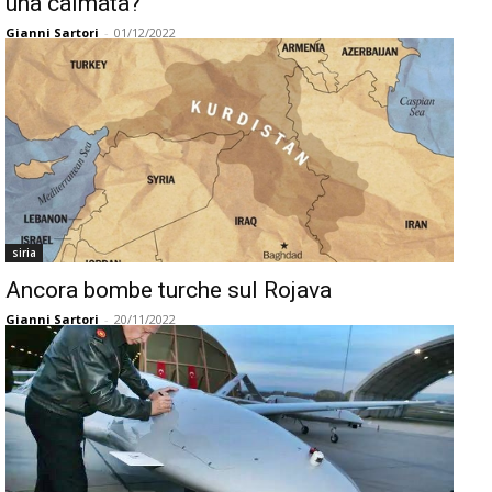
una calmata?
Gianni Sartori
-
01/12/2022
siria
Ancora bombe turche sul Rojava
Gianni Sartori
-
20/11/2022