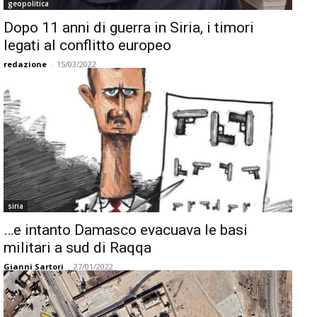
geopolitica
Dopo 11 anni di guerra in Siria, i timori
legati al conflitto europeo
redazione
-
15/03/2022
siria
…e intanto Damasco evacuava le basi
militari a sud di Raqqa
Gianni Sartori
-
27/01/2022