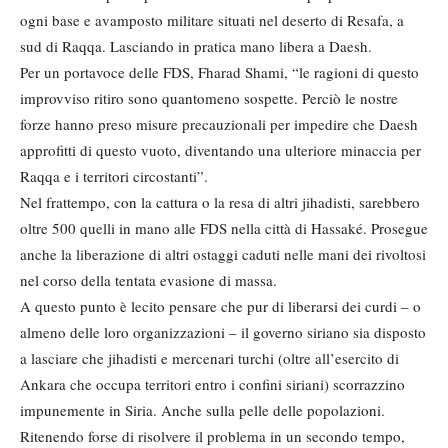
ogni base e avamposto militare situati nel deserto di Resafa, a
sud di Raqqa. Lasciando in pratica mano libera a Daesh.
Per un portavoce delle FDS, Fharad Shami, “le ragioni di questo
improvviso ritiro sono quantomeno sospette. Perciò le nostre
forze hanno preso misure precauzionali per impedire che Daesh
approfitti di questo vuoto, diventando una ulteriore minaccia per
Raqqa e i territori circostanti”.
Nel frattempo, con la cattura o la resa di altri jihadisti, sarebbero
oltre 500 quelli in mano alle FDS nella città di Hassaké. Prosegue
anche la liberazione di altri ostaggi caduti nelle mani dei rivoltosi
nel corso della tentata evasione di massa.
A questo punto è lecito pensare che pur di liberarsi dei curdi – o
almeno delle loro organizzazioni – il governo siriano sia disposto
a lasciare che jihadisti e mercenari turchi (oltre all’esercito di
Ankara che occupa territori entro i confini siriani) scorrazzino
impunemente in Siria. Anche sulla pelle delle popolazioni.
Ritenendo forse di risolvere il problema in un secondo tempo,