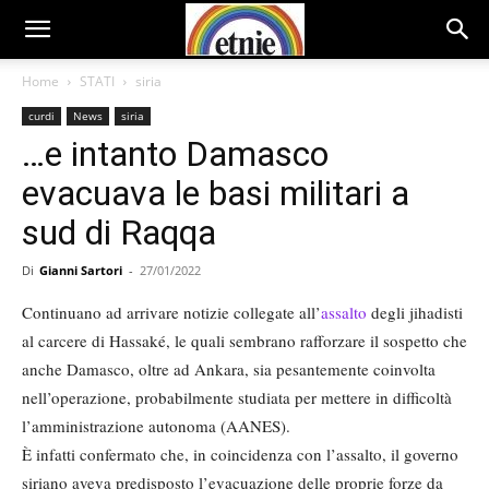
Home
STATI
siria
curdi
News
siria
…e intanto Damasco
evacuava le basi militari a
sud di Raqqa
Di
Gianni Sartori
-
27/01/2022
Continuano ad arrivare notizie collegate all’
assalto
degli jihadisti
al carcere di Hassaké, le quali sembrano rafforzare il sospetto che
anche Damasco, oltre ad Ankara, sia pesantemente coinvolta
nell’operazione, probabilmente studiata per mettere in difficoltà
l’amministrazione autonoma (AANES).
È infatti confermato che, in coincidenza con l’assalto, il governo
siriano aveva predisposto l’evacuazione delle proprie forze da