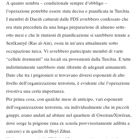
A quanto sembra – condizionale sempre d’obbligo –
l’operazione potrebbe essere stata decisa e pianificata in Turchia.
I membri di Daesh catturati dalle FDS avrebbero confessato che
era stata preceduta da una lunga preparazione di almeno sette-
otto mesi e che le riunioni di pianificazione si sarebbero tenute a
Serêkaniyê (Ras al-Ain), ossia in un’area attualmente sotto
occupazione turca. Vi avrebbero partecipato membri di varie
“cellule dormienti” sia locali sia provenienti dalla Turchia. E tutte
indistintamente sarebbero state rifornite di adeguati armamenti.
Dato che tra i prigionieri si trovavano diversi esponenti di alto
livello dell’organizzazione terrorista, è evidente che l’operazione
rivestiva una certa importanza.
Per prima cosa, con qualche mese di anticipo, vari esponenti
dell’organizzazione terrorista, sia individualmente che in piccoli
gruppi, erano andati ad abitare nel quartiere di Gweiran/Xiwêran,
dove sorge la prigione (una ex scuola provvisoriamente adibita a
carcere) e in quello di Heyî Zihur.