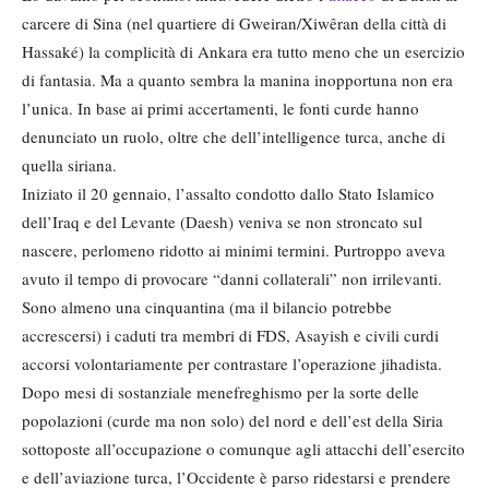
carcere di Sina (nel quartiere di Gweiran/Xiwêran della città di
Hassaké) la complicità di Ankara era tutto meno che un esercizio
di fantasia. Ma a quanto sembra la manina inopportuna non era
l’unica. In base ai primi accertamenti, le fonti curde hanno
denunciato un ruolo, oltre che dell’intelligence turca, anche di
quella siriana.
Iniziato il 20 gennaio, l’assalto condotto dallo Stato Islamico
dell’Iraq e del Levante (Daesh) veniva se non stroncato sul
nascere, perlomeno ridotto ai minimi termini. Purtroppo aveva
avuto il tempo di provocare “danni collaterali” non irrilevanti.
Sono almeno una cinquantina (ma il bilancio potrebbe
accrescersi) i caduti tra membri di FDS, Asayish e civili curdi
accorsi volontariamente per contrastare l’operazione jihadista.
Dopo mesi di sostanziale menefreghismo per la sorte delle
popolazioni (curde ma non solo) del nord e dell’est della Siria
sottoposte all’occupazione o comunque agli attacchi dell’esercito
e dell’aviazione turca, l’Occidente è parso ridestarsi e prendere