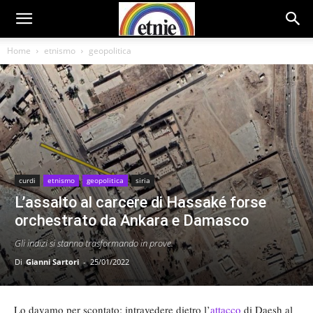
Home
etnismo
geopolitica
curdi
etnismo
geopolitica
siria
L’assalto al carcere di Hassaké forse
orchestrato da Ankara e Damasco
Gli indizi si stanno trasformando in prove.
Di
Gianni Sartori
-
25/01/2022
Lo davamo per scontato: intravedere dietro l’
attacco
di Daesh al