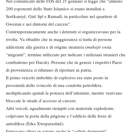
Nel comunicato delle FDS del 25 gennaio si legge che “almeno
200 esponenti dello Stato Islamico si erano installati a
Serêkaniyê, Girê Spî e Ramadî, in particolare nel quartiere di
Gweiran e nei dintorni del carcere”.
Contemporaneamente anche i detenuti si organizzavano per la
rivolta. Va ribadito che in maggioranza si tratta di persone
addestrate alla guerra e di origine straniera (
muhajir
ossia
“migranti”, termine utilizzato per indicare i miliziani stranieri che
combattono per Daesh). Persone che in genere i rispettivi Paesi
di provenienza si rifiutano di riportare in patria.
Il primo veicolo imbottito di esplosivo era stato posto in
prossimità dello svincolo di una condotta petrolifera,
moltiplicando quindi la potenza dell’attentato, mentre venivano
bloccate le strade d’accesso al carcere.
Altri veicoli, ugualmente riempiti con materiale esplodente,
colpivano la porta della prigione e l’edificio delle forze di
autodifesa (Erka Xweparastinê).
Entravano allora in azione anche le “cellule dormienti”