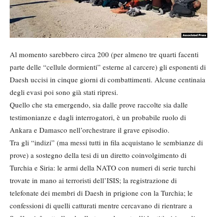
Al momento sarebbero circa 200 (per almeno tre quarti facenti
parte delle “cellule dormienti” esterne al carcere) gli esponenti di
Daesh uccisi in cinque giorni di combattimenti. Alcune centinaia
degli evasi poi sono già stati ripresi.
Quello che sta emergendo, sia dalle prove raccolte sia dalle
testimonianze e dagli interrogatori, è un probabile ruolo di
Ankara e Damasco nell’orchestrare il grave episodio.
Tra gli “indizi” (ma messi tutti in fila acquistano le sembianze di
prove) a sostegno della tesi di un diretto coinvolgimento di
Turchia e Siria: le armi della NATO con numeri di serie turchi
trovate in mano ai terroristi dell’ISIS; la registrazione di
telefonate dei membri di Daesh in prigione con la Turchia; le
confessioni di quelli catturati mentre cercavano di rientrare a