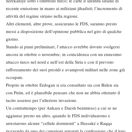
Serêkaniyê sotto l’ombrello turco; le carte d’identità siriane di
recente emissione in mano ai miliziani jihadisti; l’incremento di
attività del regime siriano nella regione.
Altri elementi, altre prove, assicurano le FDS, saranno presto
messi a disposizione dell’opinione pubblica nel giro di qualche
giorno.
Stando ai piani preliminari, l’attacco avrebbe dovuto svolgersi
ancora in ottobre o novembre, in coincidenza con un ennesimo
attacco turco nel nord e nell’est della Siria e con il previsto
rafforzamento dei suoi presìdi e avamposti militari nelle zone già
occupate.
Proprio in ottobre Erdogan si era consultato sia con Biden sia
con Putin, ed è plausibile pensare che non ne abbia ottenuto il
tacito assenso per l’ulteriore invasione.
Un contrattempo (per Ankara e Daesh beninteso) a cui se ne
aggiunse presto un altro, quando le FDS individuarono e
arrestarono alcune “cellule dormienti” a Hassaké e Raqqa
ricevendo da uno dei caporioni arrestati la confessione che il loro