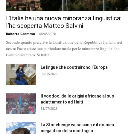
L’Italia ha una nuova minoranza linguistica:
l’ha scoperta Matteo Salvini
Roberto Gremmo
-
08/08/2026
Secondo quanto prescrive la Costituzione della Repubblica Italiana, nel
nostro Paese esiste una particolare tutela per le minoranze linguistiche.
Giusto e accettato. Si tratta...
Le lingue che costruirono l’Europa
02/08/2026
Il voodoo, dalle origini africane al suo
adattamento ad Haiti
31/07/2026
La Stonehenge valsesiana e il dolmen
megalitico della montagna