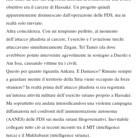
obiettivo era il carcere di Hassaké. Un progetto quindi
apparentemente disinnescato dall’operazione delle FDS, ma in
realtà solo rinviato.
Altra coincidenza. Con un tempismo perfetto, al momento
dell’attacco jihadista al carcere, l’esercito e l’aviazione turchi
attaccavano simultaneamente Zirgan, Tel Tamer (da dove
avrebbero potuto intervenire agevolmente in sostegno a Daesh) e
Ain Issa, causando vittime tra i civili.
Questo per quanto riguarda Ankara. E Damasco? Rimane sempre
a guardare mentre il territorio della Siria viene occupato da forze
straniere? In realtà prima dell’attacco jihadista si era registrata
un’intensa attività militare dell’esercito siriano proprio a Hassaké.
Ma soprattutto era andata intensificandosi una violenta campagna
diffamatoria nel confronti dell’amministrazione autonoma
(AANES) delle FDS sui media siriani filogovernativi. Inevitabile
collegare tutto ciò ai recenti incontri tra il MIT (intelligence
turca) e il Mukhabarat (intelligence siriana).