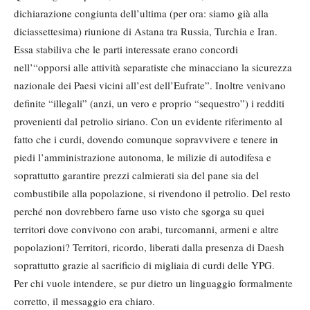
dichiarazione congiunta dell’ultima (per ora: siamo già alla
diciassettesima) riunione di Astana tra Russia, Turchia e Iran.
Essa stabiliva che le parti interessate erano concordi
nell’“opporsi alle attività separatiste che minacciano la sicurezza
nazionale dei Paesi vicini all’est dell’Eufrate”. Inoltre venivano
definite “illegali” (anzi, un vero e proprio “sequestro”) i redditi
provenienti dal petrolio siriano. Con un evidente riferimento al
fatto che i curdi, dovendo comunque sopravvivere e tenere in
piedi l’amministrazione autonoma, le milizie di autodifesa e
soprattutto garantire prezzi calmierati sia del pane sia del
combustibile alla popolazione, si rivendono il petrolio. Del resto
perché non dovrebbero farne uso visto che sgorga su quei
territori dove convivono con arabi, turcomanni, armeni e altre
popolazioni? Territori, ricordo, liberati dalla presenza di Daesh
soprattutto grazie al sacrificio di migliaia di curdi delle YPG.
Per chi vuole intendere, se pur dietro un linguaggio formalmente
corretto, il messaggio era chiaro.