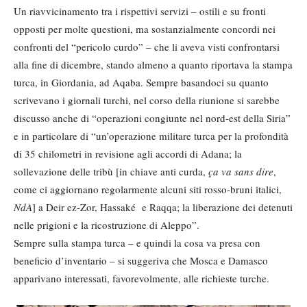
Un riavvicinamento tra i rispettivi servizi – ostili e su fronti
opposti per molte questioni, ma sostanzialmente concordi nei
confronti del “pericolo curdo” – che li aveva visti confrontarsi
alla fine di dicembre, stando almeno a quanto riportava la stampa
turca, in Giordania, ad Aqaba. Sempre basandoci su quanto
scrivevano i giornali turchi, nel corso della riunione si sarebbe
discusso anche di “operazioni congiunte nel nord-est della Siria”
e in particolare di “un’operazione militare turca per la profondità
di 35 chilometri in revisione agli accordi di Adana; la
sollevazione delle tribù [in chiave anti curda,
ça va sans dire
,
come ci aggiornano regolarmente alcuni siti rosso-bruni italici,
NdA
] a Deir ez-Zor, Hassaké e Raqqa; la liberazione dei detenuti
nelle prigioni e la ricostruzione di Aleppo”.
Sempre sulla stampa turca – e quindi la cosa va presa con
beneficio d’inventario – si suggeriva che Mosca e Damasco
apparivano interessati, favorevolmente, alle richieste turche.