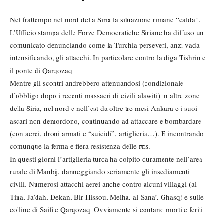
Nel frattempo nel nord della Siria la situazione rimane “calda”.
L’Ufficio stampa delle Forze Democratiche Siriane ha diffuso un
comunicato denunciando come la Turchia perseveri, anzi vada
intensificando, gli attacchi. In particolare contro la diga Tishrin e
il ponte di Qarqozaq.
Mentre gli scontri andrebbero attenuandosi (condizionale
d’obbligo dopo i recenti massacri di civili alawiti) in altre zone
della Siria, nel nord e nell’est da oltre tre mesi Ankara e i suoi
ascari non demordono, continuando ad attaccare e bombardare
(con aerei, droni armati e “suicidi”, artiglieria…). E incontrando
comunque la ferma e fiera resistenza delle
fds
.
In questi giorni l’artiglieria turca ha colpito duramente nell’area
rurale di Manbij, danneggiando seriamente gli insediamenti
civili. Numerosi attacchi aerei anche contro alcuni villaggi (al-
Tina, Ja’dah, Dekan, Bir Hissou, Melha, al-Sana’, Ghasq) e sulle
colline di Saifi e Qarqozaq. Ovviamente si contano morti e feriti