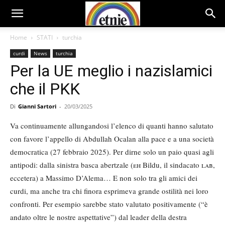
Home
STATI
turchia
curdi
News
turchia
Per la UE meglio i nazislamici
che il PKK
Di
Gianni Sartori
-
20/03/2025
Va continuamente allungandosi l’elenco di quanti hanno salutato
con favore l’appello di Abdullah Ocalan alla pace e a una società
democratica (27 febbraio 2025). Per dirne solo un paio quasi agli
antipodi: dalla sinistra basca abertzale (
eh
Bildu, il sindacato
lab
,
eccetera) a Massimo D’Alema… E non solo tra gli amici dei
curdi, ma anche tra chi finora esprimeva grande ostilità nei loro
confronti. Per esempio sarebbe stato valutato positivamente (“è
andato oltre le nostre aspettative”) dal leader della destra