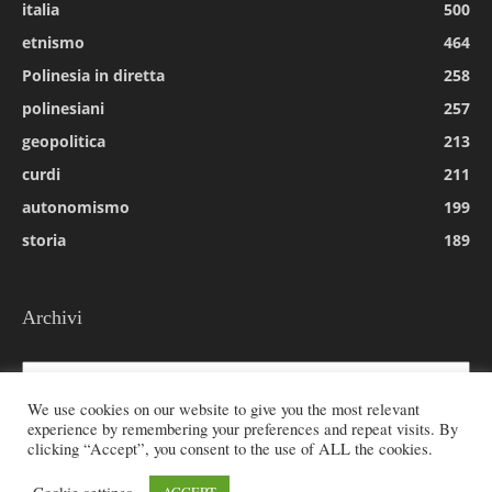
italia
500
etnismo
464
Polinesia in diretta
258
polinesiani
257
geopolitica
213
curdi
211
autonomismo
199
storia
189
Archivi
Archivi
We use cookies on our website to give you the most relevant
experience by remembering your preferences and repeat visits. By
clicking “Accept”, you consent to the use of ALL the cookies.
© 2026 All rights reserved - Etnie -