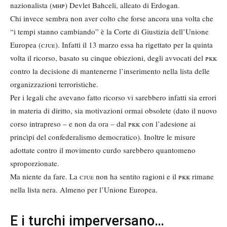
nazionalista (
mhp
) Devlet Bahceli, alleato di Erdogan.
Chi invece sembra non aver colto che forse ancora una volta che
“i tempi stanno cambiando” è la Corte di Giustizia dell’Unione
Europea (
cjue
). Infatti il 13 marzo essa ha rigettato per la quinta
volta il ricorso, basato su cinque obiezioni, degli avvocati del
pkk
contro la decisione di mantenerne l’inserimento nella lista delle
organizzazioni terroristiche.
Per i legali che avevano fatto ricorso vi sarebbero infatti sia errori
in materia di diritto, sia motivazioni ormai obsolete (dato il nuovo
corso intrapreso – e non da ora – dal
pkk
con l’adesione ai
princìpi del confederalismo democratico). Inoltre le misure
adottate contro il movimento curdo sarebbero quantomeno
sproporzionate.
Ma niente da fare. La
cjue
non ha sentito ragioni e il
pkk
rimane
nella lista nera. Almeno per l’Unione Europea.
E i turchi imperversano…