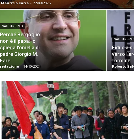
Maurizio Karra
-
22/08/2025
VATICANISMO
Perché Bergoglio
VATICANISMO
non è il papa: lo
spiega l’omelia di
Fiducia sup
padre Giorgio M.
verso l’eres
Faré
formale
redazione
-
14/10/2024
Roberto Salet