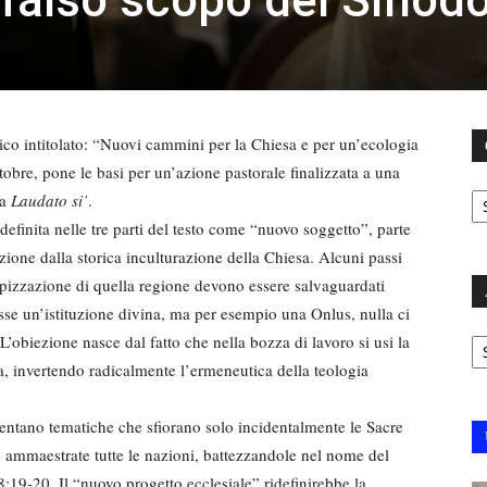
o intitolato: “Nuovi cammini per la Chiesa e per un’ecologia
ttobre, pone le basi per un’azione pastorale finalizzata a una
C
ca
Laudato si’
.
definita nelle tre parti del testo come “nuovo soggetto”, parte
zione dalla storica inculturazione della Chiesa. Alcuni passi
ropizzazione di quella regione devono essere salvaguardati
osse un’istituzione divina, ma per esempio una Onlus, nulla ci
Ar
L’obiezione nasce dal fatto che nella bozza di lavoro si usi la
, invertendo radicalmente l’ermeneutica della teologia
entano tematiche che sfiorano solo incidentalmente le Sacre
e ammaestrate tutte le nazioni, battezzandole nel nome del
8:19-20. Il “nuovo progetto ecclesiale” ridefinirebbe la