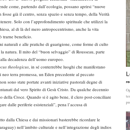
ende come, partendo dall’ecologia, possano aprirsi “nuove
 fosse già il centro, senza spazio e senza tempo, della Verità
enere. Solo con l’approfondimento spirituale che utilizzi la
hiesa, al di là del mero antropocentrismo, anche la vita
ò trarne beneficio.
ni naturali e alle pratiche di guarigione, come forme di culto
 la natura. Il mito del “buon selvaggio” di Rousseau, parte
o alla decadenza dell’uomo europeo.
ocus theologicus
, in sé conterrebbe luoghi che manifestano
L
di neo terra promessa, un Eden precedente al peccato
n sono state portate avanti iniziative pastorali degne di
re
ntanati dal vero Spirito di Gesù Cristo. Da qualche decennio
Og
te
o della Croce. Quando si è agito bene, il clero post-conciliare
pr
gare dalle periferie esistenziali”, pena l’accusa di
to dalla Chiesa e dai missionari basterebbe ricordare le
araguay) nell’àmbito culturale e nell’integrazione degli indios