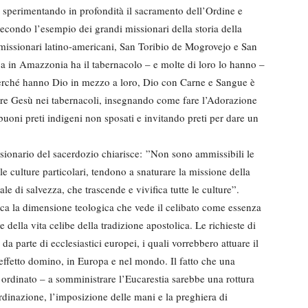
 sperimentando in profondità il sacramento dell’Ordine e
secondo l’esempio dei grandi missionari della storia della
missionari latino-americani, San Toribio de Mogrovejo e San
 in Amazzonia ha il tabernacolo – e molte di loro lo hanno –
perché hanno Dio in mezzo a loro, Dio con Carne e Sangue è
are Gesù nei tabernacoli, insegnando come fare l’Adorazione
buoni preti indigeni non sposati e invitando preti per dare un
ssionario del sacerdozio chiarisce: ”Non sono ammissibili le
e culture particolari, tendono a snaturare la missione della
e di salvezza, che trascende e vivifica tutte le culture”.
a la dimensione teologica che vede il celibato come essenza
della vita celibe della tradizione apostolica. Le richieste di
 da parte di ecclesiastici europei, i quali vorrebbero attuare il
effetto domino, in Europa e nel mondo. Il fatto che una
rdinato – a somministrare l’Eucarestia sarebbe una rottura
ordinazione, l’imposizione delle mani e la preghiera di