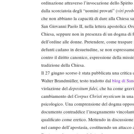
ordinazione attraverso l’invocazione dello Spirit
dalla scorciatoia degli “uomini provati” (
viri prob
che non abbiano la capacità di dare alla Chiesa sa
San Giovanni Paolo II, nella lettera apostolica
Ord
Chiesa, seppure non in presenza di un dogma di f
dell’ordine alle donne. Pretendere, come traspare 
defunti cadano in desuetudine, se non espressamen
contro il diritto canonico, espressione della missio
tradizione della Chiesa.
Il 27 giugno scorso è stata pubblicata una critica 
Walter Brandmüller, testo tradotto dal
blog di San
violazione del
depositum fidei
, che ha come gravi
cambiamento del
Corpus Christi mysticum
in una
psicologico. Una comprensione del dogma opposta a
documento contraddice l’insegnamento vincolante 
qualificato come eretico. Mettendo in discussione l
nel campo dell’apostasia, costituendo un attacco al