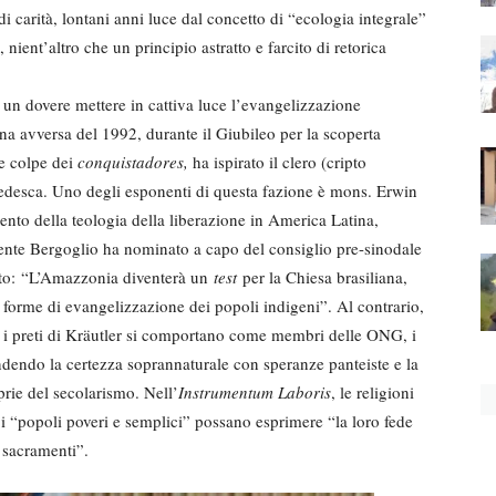
di carità, lontani anni luce dal concetto di “ecologia integrale”
, nient’altro che un principio astratto e farcito di retorica
un dovere mettere in cattiva luce l’evangelizzazione
na avversa del 1992, durante il Giubileo per la scoperta
se colpe dei
conquistadores,
ha ispirato il clero (cripto
 tedesca. Uno degli esponenti di questa fazione è mons. Erwin
imento della teologia della liberazione in America Latina,
ente Bergoglio ha nominato a capo del consiglio pre-sinodale
mato: “L’Amazzonia diventerà un
test
per la Chiesa brasiliana,
 forme di evangelizzazione dei popoli indigeni”. Al contrario,
 i preti di Kräutler si comportano come membri delle ONG, i
ndendo la certezza soprannaturale con speranze panteiste e la
prie del secolarismo. Nell’
Instrumentum Laboris
, le religioni
 i “popoli poveri e semplici” possano esprimere “la loro fede
i sacramenti”.