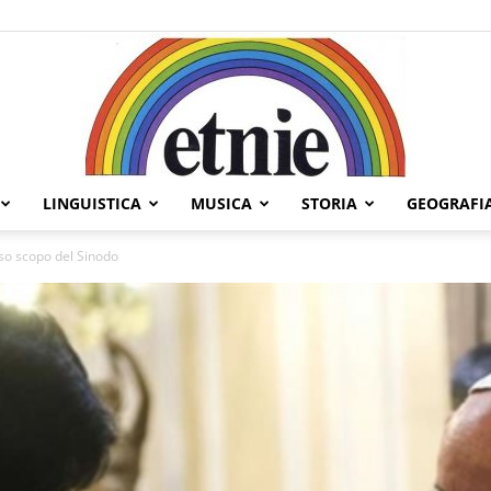
LINGUISTICA
MUSICA
STORIA
GEOGRAFI
Etnie
lso scopo del Sinodo