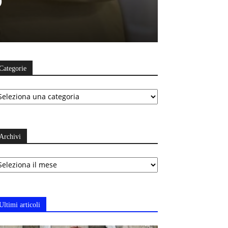
Categorie
ategorie
Archivi
chivi
Ultimi articoli