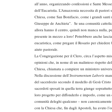
all’anno, organizzando confessioni e Sante Messe
dell’Eucaristia. L’Amazzonia necessita di pastori 
Chiesa, come San Bonifacio, come i grandi santi 
Giuseppe de Anchieta”. Se una comunità cattolica
allora hanno il centro, quindi non manca nulla, 
presente in mezzo a loro! Potrebbero anche lasci
eucaristica, come pregare il Rosario per chiedere 
aiuto pastorale.
La Congregazione per il Clero, circa l’aspetto mi
opinioni che, in nome di un malinteso rispetto dell
Chiesa, chiamata a compiere un ministero universal
Nella discussione dell’
Instrumentum Laboris
manc
del sacerdozio secondo il modello di Gesù Cristo e 
sacerdoti sposati in quella terra giunge soprattutto
loro progetto per diffonderlo e imporlo, come un 
comunità deleghi qualcuno – non canonicamente o
con la Chiesa che, fin dagli Apostoli, ha avuto l’