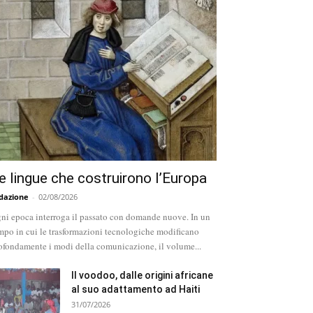
e lingue che costruirono l’Europa
dazione
-
02/08/2026
ni epoca interroga il passato con domande nuove. In un
mpo in cui le trasformazioni tecnologiche modificano
ofondamente i modi della comunicazione, il volume...
Il voodoo, dalle origini africane
al suo adattamento ad Haiti
31/07/2026