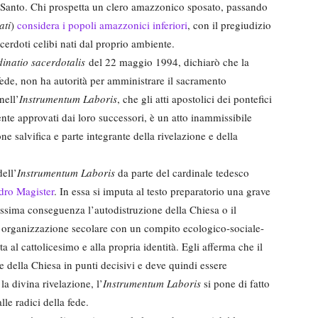
o Santo. Chi prospetta un clero amazzonico sposato, passando
ati
)
considera i popoli amazzonici inferiori
, con il pregiudizio
cerdoti celibi nati dal proprio ambiente.
inatio sacerdotalis
del 22 maggio 1994, dichiarò che la
ede, non ha autorità per amministrare il sacramento
nell’
Instrumentum Laboris
, che gli atti apostolici dei pontefici
te approvati dai loro successori, è un atto inammissibile
ne salvifica e parte integrante della rivelazione e della
dell’
Instrumentum Laboris
da parte del cardinale tedesco
dro Magister
. In essa si imputa al testo preparatorio una grave
ssima conseguenza l’autodistruzione della Chiesa o il
 organizzazione secolare con un compito ecologico-sociale-
l cattolicesimo e alla propria identità. Egli afferma che il
della Chiesa in punti decisivi e deve quindi essere
a divina rivelazione, l’
Instrumentum Laboris
si pone di fatto
le radici della fede.