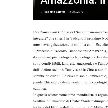
Di
Roberto Saletta
-
21/09/2019
L’
Instrumentum Laboris
del Sinodo pan-amazzonic
integrale” che si terrà in Vaticano il prossimo 6 o
nuova evangelizzazione in sintonia con l’Encicli
Il processo di “ascolto” sinodale sull’Amazzonia, 
da una base più ecologica che teologica e fa astra
sono condivisibili; la foresta amazzonica e l’ant
dalla deforestazione. Tuttavia, se la Chiesa non f
sarebbe da dire sull’intervento socio- ambientale, 
parola Chiesa prevalentemente in senso ecologista
cattolica.
In questa ostentazione terzo-mondialista si argom
Scritture e il mandato di Cristo: “Andate dunque 
Padre e del Figlio e dello Spirito santo”. Matteo 2