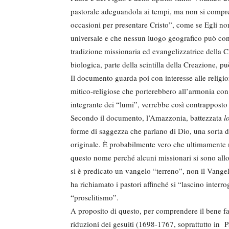
pastorale adeguandola ai tempi, ma non si compr
occasioni per presentare Cristo”, come se Egli non
universale e che nessun luogo geografico può cont
tradizione missionaria ed evangelizzatrice della C
biologica, parte della scintilla della Creazione, pu
Il documento guarda poi con interesse alle religio
mitico-religiose che porterebbero all’armonia con
integrante dei “lumi”, verrebbe così contrappost
Secondo il documento, l’Amazzonia, battezzata
l
forme di saggezza che parlano di Dio, una sorta 
originale. È probabilmente vero che ultimamente no
questo nome perché alcuni missionari si sono allo
si è predicato un vangelo “terreno”, non il Vangel
ha richiamato i pastori affinché si “lascino interro
“proselitismo”.
A proposito di questo, per comprendere il bene fat
riduzioni dei gesuiti (1698-1767, soprattutto in P