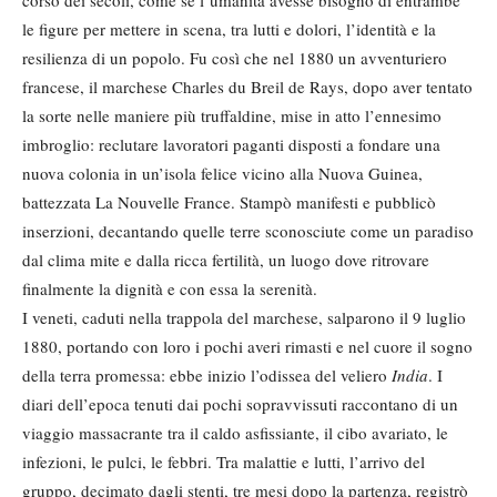
corso dei secoli, come se l’umanità avesse bisogno di entrambe
le figure per mettere in scena, tra lutti e dolori, l’identità e la
resilienza di un popolo. Fu così che nel 1880 un avventuriero
francese, il marchese Charles du Breil de Rays, dopo aver tentato
la sorte nelle maniere più truffaldine, mise in atto l’ennesimo
imbroglio: reclutare lavoratori paganti disposti a fondare una
nuova colonia in un’isola felice vicino alla Nuova Guinea,
battezzata La Nouvelle France. Stampò manifesti e pubblicò
inserzioni, decantando quelle terre sconosciute come un paradiso
dal clima mite e dalla ricca fertilità, un luogo dove ritrovare
finalmente la dignità e con essa la serenità.
I veneti, caduti nella trappola del marchese, salparono il 9 luglio
1880, portando con loro i pochi averi rimasti e nel cuore il sogno
della terra promessa: ebbe inizio l’odissea del veliero
India
. I
diari dell’epoca tenuti dai pochi sopravvissuti raccontano di un
viaggio massacrante tra il caldo asfissiante, il cibo avariato, le
infezioni, le pulci, le febbri. Tra malattie e lutti, l’arrivo del
gruppo, decimato dagli stenti, tre mesi dopo la partenza, registrò