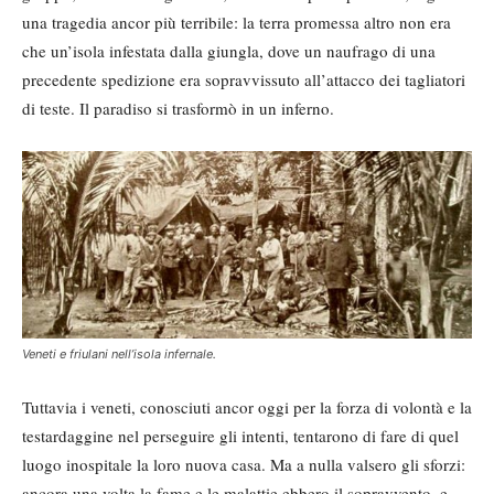
una tragedia ancor più terribile: la terra promessa altro non era
che un’isola infestata dalla giungla, dove un naufrago di una
precedente spedizione era sopravvissuto all’attacco dei tagliatori
di teste. Il paradiso si trasformò in un inferno.
Veneti e friulani nell’isola infernale.
Tuttavia i veneti, conosciuti ancor oggi per la forza di volontà e la
testardaggine nel perseguire gli intenti, tentarono di fare di quel
luogo inospitale la loro nuova casa. Ma a nulla valsero gli sforzi:
ancora una volta la fame e le malattie ebbero il sopravvento, e