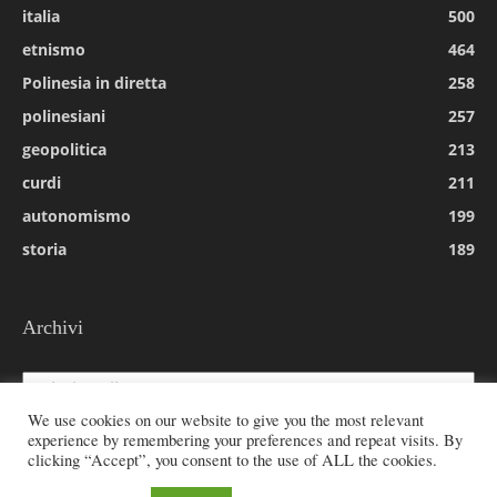
italia
500
etnismo
464
Polinesia in diretta
258
polinesiani
257
geopolitica
213
curdi
211
autonomismo
199
storia
189
Archivi
Archivi
We use cookies on our website to give you the most relevant
experience by remembering your preferences and repeat visits. By
clicking “Accept”, you consent to the use of ALL the cookies.
© 2026 All rights reserved - Etnie -