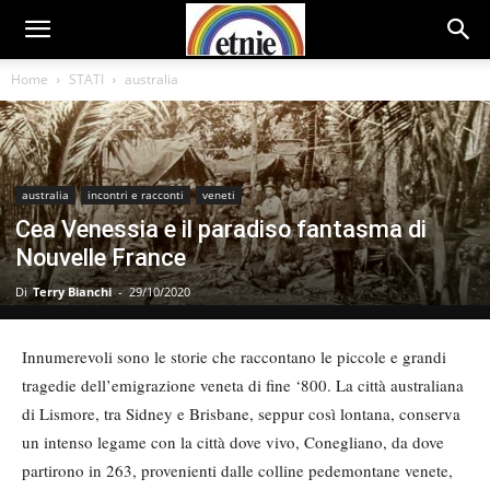
Home
STATI
australia
australia
incontri e racconti
veneti
Cea Venessia e il paradiso fantasma di
Nouvelle France
Di
Terry Bianchi
-
29/10/2020
Innumerevoli sono le storie che raccontano le piccole e grandi
tragedie dell’emigrazione veneta di fine ‘800. La città australiana
di Lismore, tra Sidney e Brisbane, seppur così lontana, conserva
un intenso legame con la città dove vivo, Conegliano, da dove
partirono in 263, provenienti dalle colline pedemontane venete,