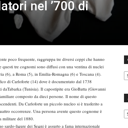
atori nel ’700 di
te poco frequente, raggruppa tre diversi ceppi che hanno
nte questi tre cognomi sono diffusi con una ventina di nuclei
C
uria (6), a Roma (5), in Emilia-Romagna (6) e Toscana (4).
ico di Carloforte (14) dove è documentato dal 1738
ti daTabarka (Tunisia). Il capostipite era GioBatta (Giovanni
familiare composto da dieci persone. Il nome di questo
iscendenti. Da Carloforte un piccolo nucleo si è trasferito a
Ar
e quattro occorrenze. Una persona avente questo cognome è
a militare del 1880.
mo sardo-ligure dei Segni è assurto a fama internazionale