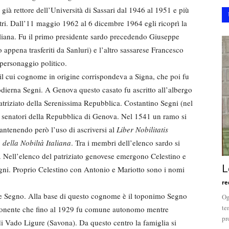
già rettore dell’Università di Sassari dal 1946 al 1951 e più
stri. Dall’11 maggio 1962 al 6 dicembre 1964 egli ricoprì la
aliana. Fu il primo presidente sardo precedendo Giuseppe
o appena trasferiti da Sanluri) e l’altro sassarese Francesco
 personaggio politico.
 il cui cognome in origine corrispondeva a Signa, che poi fu
dierna Segni. A Genova questo casato fu ascritto all’albergo
patriziato della Serenissima Repubblica. Costantino Segni (nel
 senatori della Repubblica di Genova. Nel 1541 un ramo si
antenendo però l’uso di ascriversi al
Liber Nobilitatis
 della Nobiltà Italiana
. Tra i membri dell’elenco sardo si
. Nell’elenco del patriziato genovese emergono Celestino e
L
egni. Proprio Celestino con Antonio e Mariotto sono i nomi
re
me Segno. Alla base di questo cognome è il toponimo Segno
Og
te
 Ponente che fino al 1929 fu comune autonomo mentre
pr
i Vado Ligure (Savona). Da questo centro la famiglia si