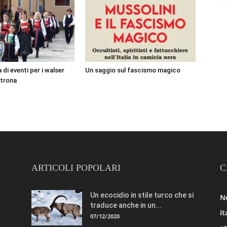
 di eventi per i walser
Un saggio sul fascismo magico
Strona
ARTICOLI POPOLARI
C
Un ecocidio in stile turco che si
N
traduce anche in un...
it
07/12/2020