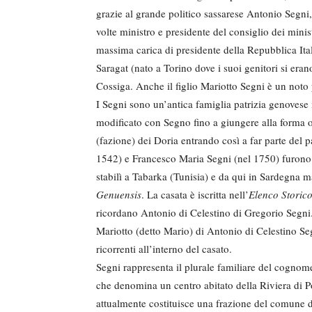
grazie al grande politico sassarese Antonio Segni, 
volte ministro e presidente del consiglio dei mini
massima carica di presidente della Repubblica It
Saragat (nato a Torino dove i suoi genitori si eran
Cossiga. Anche il figlio Mariotto Segni è un noto
I Segni sono un’antica famiglia patrizia genovese
modificato con Segno fino a giungere alla forma o
(fazione) dei Doria entrando così a far parte del 
1542) e Francesco Maria Segni (nel 1750) furono
stabilì a Tabarka (Tunisia) e da qui in Sardegna m
Genuensis
. La casata è iscritta nell’
Elenco Storico
ricordano Antonio di Celestino di Gregorio Segni
Mariotto (detto Mario) di Antonio di Celestino S
ricorrenti all’interno del casato.
Segni rappresenta il plurale familiare del cogno
che denomina un centro abitato della Riviera di
attualmente costituisce una frazione del comune d