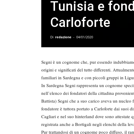
Tunisia e fond
Carloforte
Di
redazione
-
04/01/2020
Segni è un cognome che, pur essendo indubbiamen
origini e significati del tutto differenti. Attualme
familiari in Sardegna e con piccoli gruppi in Lig
In Sardegna Segni rappresenta un cognome specif
nell’elenco dei fondatori della cittadina provenien
Battista) Segni che a suo carico aveva un nucleo 
fondatore è tuttora portato a Carloforte dai suoi d
Cagliari e nel suo hinterland dove sono attestat
registrata anche a Bortigali negli elenchi della lev
Pur trattandosi di un cognome poco diffuso, il ra