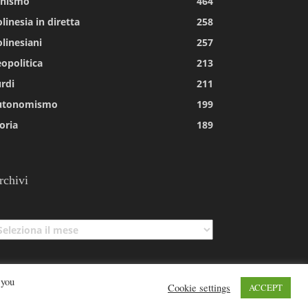
tnismo
464
linesia in diretta
258
linesiani
257
opolitica
213
rdi
211
utonomismo
199
oria
189
rchivi
chivi
 you
Cookie settings
ACCEPT