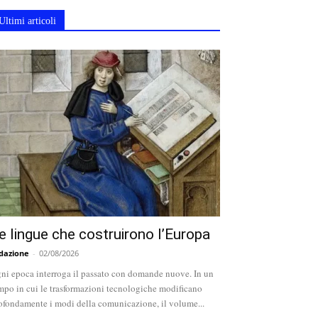
Ultimi articoli
e lingue che costruirono l’Europa
dazione
-
02/08/2026
ni epoca interroga il passato con domande nuove. In un
mpo in cui le trasformazioni tecnologiche modificano
ofondamente i modi della comunicazione, il volume...