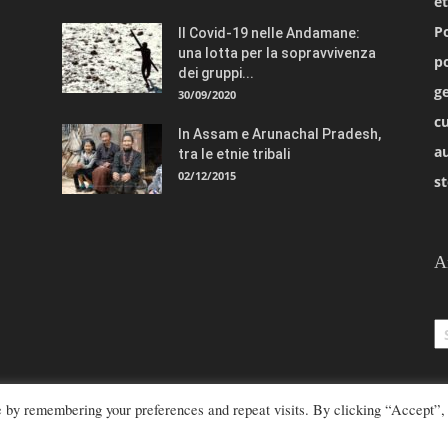
e
Po
Il Covid-19 nelle Andamane:
una lotta per la sopravvivenza
po
dei gruppi...
ge
30/09/2020
cu
In Assam e Arunachal Pradesh,
a
tra le etnie tribali
02/12/2015
st
A
Ar
e by remembering your preferences and repeat visits. By clicking “Accept”,
azione@rivistaetnie.com