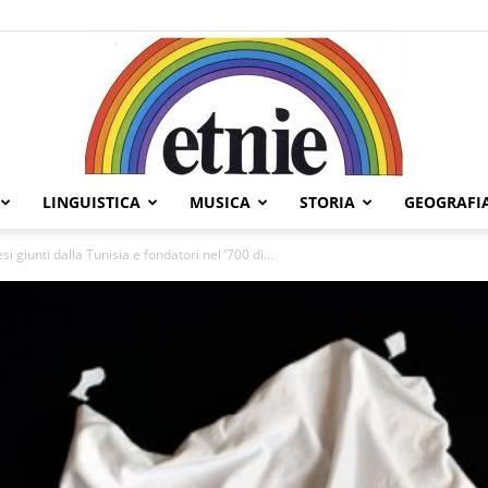
LINGUISTICA
MUSICA
STORIA
GEOGRAFI
Etnie
 giunti dalla Tunisia e fondatori nel ’700 di...