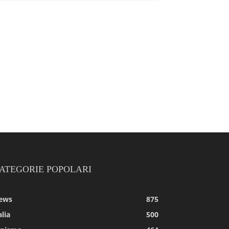
ATEGORIE POPOLARI
ews
875
alia
500