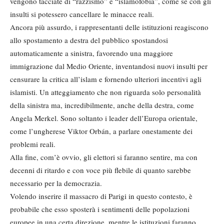
vengono tacciate di “razzismo” e “islamofobia”, come se con gli
insulti si potessero cancellare le minacce reali.
Ancora più assurdo, i rappresentanti delle istituzioni reagiscono
allo spostamento a destra del pubblico spostandosi
automaticamente a sinistra, favorendo una maggiore
immigrazione dal Medio Oriente, inventandosi nuovi insulti per
censurare la critica all’islam e fornendo ulteriori incentivi agli
islamisti. Un atteggiamento che non riguarda solo personalità
della sinistra ma, incredibilmente, anche della destra, come
Angela Merkel. Sono soltanto i leader dell’Europa orientale,
come l’ungherese Viktor Orbán, a parlare onestamente dei
problemi reali.
Alla fine, com’è ovvio, gli elettori si faranno sentire, ma con
decenni di ritardo e con voce più flebile di quanto sarebbe
necessario per la democrazia.
Volendo inserire il massacro di Parigi in questo contesto, è
probabile che esso sposterà i sentimenti delle popolazioni
europee in una certa direzione, mentre le istituzioni faranno