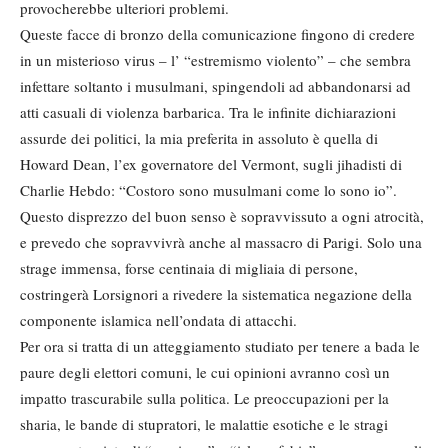
provocherebbe ulteriori problemi.
Queste facce di bronzo della comunicazione fingono di credere
in un misterioso virus – l’ “estremismo violento” – che sembra
infettare soltanto i musulmani, spingendoli ad abbandonarsi ad
atti casuali di violenza barbarica. Tra le infinite dichiarazioni
assurde dei politici, la mia preferita in assoluto è quella di
Howard Dean, l’ex governatore del Vermont, sugli jihadisti di
Charlie Hebdo: “Costoro sono musulmani come lo sono io”.
Questo disprezzo del buon senso è sopravvissuto a ogni atrocità,
e prevedo che sopravvivrà anche al massacro di Parigi. Solo una
strage immensa, forse centinaia di migliaia di persone,
costringerà Lorsignori a rivedere la sistematica negazione della
componente islamica nell’ondata di attacchi.
Per ora si tratta di un atteggiamento studiato per tenere a bada le
paure degli elettori comuni, le cui opinioni avranno così un
impatto trascurabile sulla politica. Le preoccupazioni per la
sharia, le bande di stupratori, le malattie esotiche e le stragi