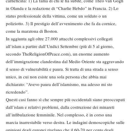
carneficina: 1) La fama di chi le ha subite, come Theo van Gogh
in Olanda e la redazione di “Charlie Hebdo” in Francia. 2) Lo
status professionale della vittima, come un soldato o un
poliziotto. 3) Il prestigio dell’avvenimento che fa da cornice,
come la maratona di Boston.
In aggiunta agli oltre 27.000 attacchi complessivi collegati
all’islam a partire dall’Undici Settembre (più di 5 al giorno,
secondo TheReligionOfPeace.com), un enorme aumento
dell’immigrazione clandestina dal Medio Oriente sta aggravando
il senso di vulnerabilità e paura. Si tratta di una strada a senso
unico, in cui non esiste una sola persona che abbia mai
dichiarato: “Avevo paura dell’islamismo, ma adesso mi sto
ricredendo”.
Questi casi fanno sì che sempre più occidentali siano preoccupati
dall’islam e relativi problemi, dalla costruzione dei minareti
all’infibulazione femminile. Nel complesso, è in corso una
marcia inarrestabile verso destra. Le indagini demoscopiche sulle
opinioni degli europei rivelano che il 60-70 per cento degli