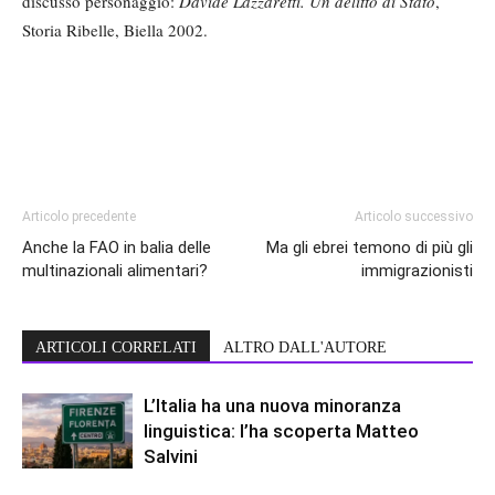
discusso personaggio:
Davide
Lazzaretti. Un delitto di Stato
,
Storia Ribelle, Biella 2002.
Articolo precedente
Articolo successivo
Anche la FAO in balia delle
Ma gli ebrei temono di più gli
multinazionali alimentari?
immigrazionisti
ARTICOLI CORRELATI
ALTRO DALL'AUTORE
L’Italia ha una nuova minoranza
linguistica: l’ha scoperta Matteo
Salvini