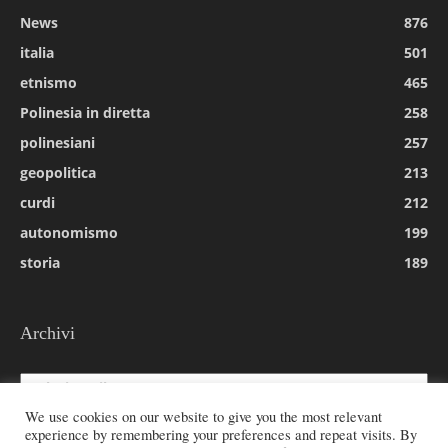
News
876
italia
501
etnismo
465
Polinesia in diretta
258
polinesiani
257
geopolitica
213
curdi
212
autonomismo
199
storia
189
Archivi
Archivi
We use cookies on our website to give you the most relevant
experience by remembering your preferences and repeat visits. By