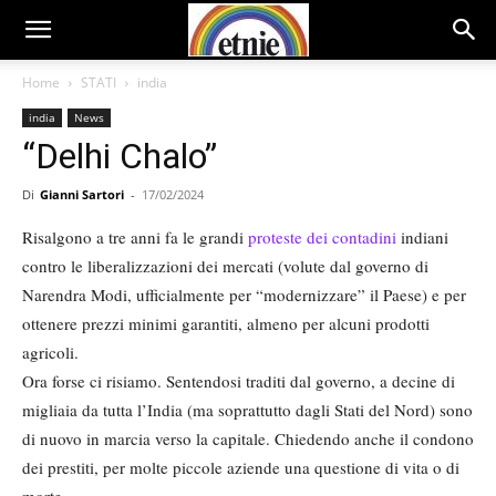
Home
STATI
india
india
News
“Delhi Chalo”
Di
Gianni Sartori
-
17/02/2024
Risalgono a tre anni fa le grandi
proteste dei contadini
indiani
contro le liberalizzazioni dei mercati (volute dal governo di
Narendra Modi, ufficialmente per “modernizzare” il Paese) e per
ottenere prezzi minimi garantiti, almeno per alcuni prodotti
agricoli.
Ora forse ci risiamo. Sentendosi traditi dal governo, a decine di
migliaia da tutta l’India (ma soprattutto dagli Stati del Nord) sono
di nuovo in marcia verso la capitale. Chiedendo anche il condono
dei prestiti, per molte piccole aziende una questione di vita o di