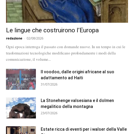
Le lingue che costruirono l’Europa
redazione
-
02/08/2026
Ogni epoca interroga il passato con domande nuove. In un tempo in cui le
trasformazioni tecnologiche modificano profondamente i modi della
comunicazione, il volume...
Il voodoo, dalle origini africane al suo
adattamento ad Haiti
31/07/2026
La Stonehenge valsesiana e il dolmen
megalitico della montagna
23/07/2026
Estate ricca di eventi per i walser della Valle