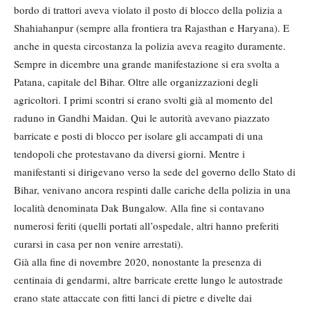
bordo di trattori aveva violato il posto di blocco della polizia a
Shahiahanpur (sempre alla frontiera tra Rajasthan e Haryana). E
anche in questa circostanza la polizia aveva reagito duramente.
Sempre in dicembre una grande manifestazione si era svolta a
Patana, capitale del Bihar. Oltre alle organizzazioni degli
agricoltori. I primi scontri si erano svolti già al momento del
raduno in Gandhi Maidan. Qui le autorità avevano piazzato
barricate e posti di blocco per isolare gli accampati di una
tendopoli che protestavano da diversi giorni. Mentre i
manifestanti si dirigevano verso la sede del governo dello Stato di
Bihar, venivano ancora respinti dalle cariche della polizia in una
località denominata Dak Bungalow. Alla fine si contavano
numerosi feriti (quelli portati all’ospedale, altri hanno preferiti
curarsi in casa per non venire arrestati).
Già alla fine di novembre 2020, nonostante la presenza di
centinaia di gendarmi, altre barricate erette lungo le autostrade
erano state attaccate con fitti lanci di pietre e divelte dai