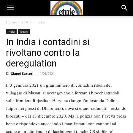
Home
STATI
india
india
News
In India i contadini si
rivoltano contro la
deregulation
Di
Gianni Sartori
-
11/01/2021
Il 3 gennaio 2021 un gran numero di contadini ribelli del
villaggio di Masani si accingevano a forzare i blocchi stradali
sulla frontiera Rajasthan-Haryana (lungo l’autostrada Delhi-
Jaipur nei pressi di Dharuhera), dove si erano radunati – restando
bloccati – dal 13 dicembre 2020. Ma la polizia non l’aveva presa
bene e rispondeva attaccando i manifestanti con cannoni ad
acqua e un fitto lancio di lacrimogeni (anche CS si ritiene).