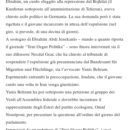
Ebrahim, un curdo sfuggito alla repressione dal Rojhilat (il
Kurdistan sottoposto all’amministrazione di Teheran), aveva
chiesto asilo politico in Germania. La sua domanda però è stata
rigettata e il giovane incarcerato in attesa dell’espulsione (nel
giro, si prevede, di una decina di giorni).
A sostegno di Ebrahim Abdi Jenekanlo – stando a quanto riporta
il giornale “Yeni Ozgur Politika” – sono finora intervenuti sia il
suo difensore Necdal Gear, che ha chiesto al tribunale di
sospendere l’espulsione già preannunciata dal Bundesamt für
Migration und Flüchtlinge, sia l’avvocato Yunis Behram.
Esprimendo entrambi la preoccupazione, fondata, che il giovane
curdo una volta in Iran venga giustiziato.
Yunis Behram ha poi sottoposto una petizione al gruppo dei
Verdi all’Assemblea federale e dovrebbe incontrare il
rappresentante degli Esteri del partito ecologista, Omid
Nouripour, per presentare la questione all’ordine del giorno del
parlamento.
Intervistati da un redattore di “Yeni Ozgur Politika”, i suoi