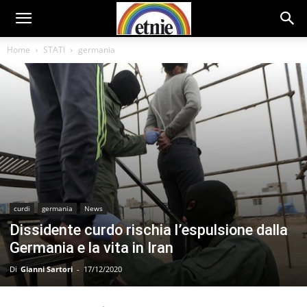
Home
STATI
germania
curdi
germania
News
Dissidente curdo rischia l’espulsione dalla
Germania e la vita in Iran
Di
Gianni Sartori
-
17/12/2020