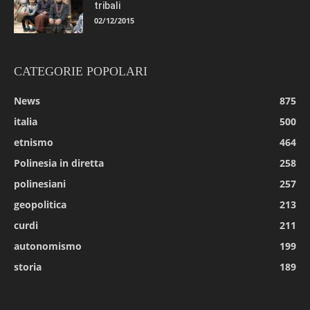
tribali
02/12/2015
CATEGORIE POPOLARI
News
875
italia
500
etnismo
464
Polinesia in diretta
258
polinesiani
257
geopolitica
213
curdi
211
autonomismo
199
storia
189