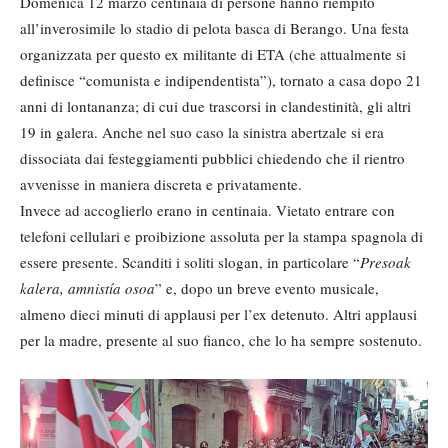
Domenica 12 marzo centinaia di persone hanno riempito
all’inverosimile lo stadio di pelota basca di Berango. Una festa
organizzata per questo ex militante di ETA (che attualmente si
definisce “comunista e indipendentista”), tornato a casa dopo 21
anni di lontananza; di cui due trascorsi in clandestinità, gli altri
19 in galera. Anche nel suo caso la sinistra abertzale si era
dissociata dai festeggiamenti pubblici chiedendo che il rientro
avvenisse in maniera discreta e privatamente.
Invece ad accoglierlo erano in centinaia. Vietato entrare con
telefoni cellulari e proibizione assoluta per la stampa spagnola di
essere presente. Scanditi i soliti slogan, in particolare “
Presoak
kalera, amnistía osoa
” e, dopo un breve evento musicale,
almeno dieci minuti di applausi per l’ex detenuto. Altri applausi
per la madre, presente al suo fianco, che lo ha sempre sostenuto.