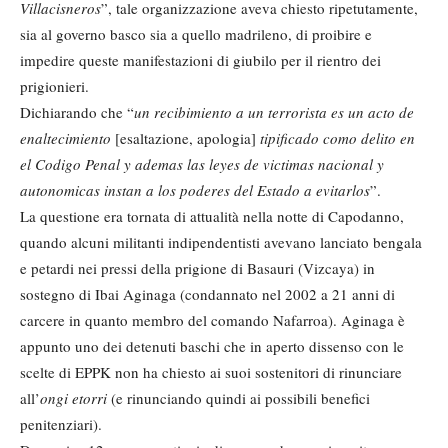
Villacisneros
”, tale organizzazione aveva chiesto ripetutamente,
sia al governo basco sia a quello madrileno, di proibire e
impedire queste manifestazioni di giubilo per il rientro dei
prigionieri.
Dichiarando che “
un recibimiento a un terrorista es un acto de
enaltecimiento
[esaltazione, apologia]
tipificado como delito en
el Codigo Penal y ademas las leyes de victimas nacional y
autonomicas instan a los poderes del Estado a evitarlos
”.
La questione era tornata di attualità nella notte di Capodanno,
quando alcuni militanti indipendentisti avevano lanciato bengala
e petardi nei pressi della prigione di Basauri (Vizcaya) in
sostegno di Ibai Aginaga (condannato nel 2002 a 21 anni di
carcere in quanto membro del comando Nafarroa). Aginaga è
appunto uno dei detenuti baschi che in aperto dissenso con le
scelte di EPPK non ha chiesto ai suoi sostenitori di rinunciare
all’
ongi etorri
(e rinunciando quindi ai possibili benefici
penitenziari).