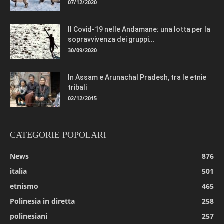
07/12/2020
Il Covid-19 nelle Andamane: una lotta per la
sopravvivenza dei gruppi...
30/09/2020
In Assam e Arunachal Pradesh, tra le etnie
tribali
02/12/2015
CATEGORIE POPOLARI
News
876
italia
501
etnismo
465
Polinesia in diretta
258
polinesiani
257