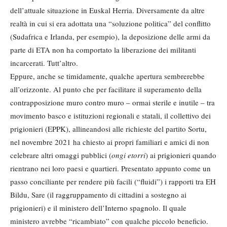
dell’attuale situazione in Euskal Herria. Diversamente da altre
realtà in cui si era adottata una “soluzione politica” del conflitto
(Sudafrica e Irlanda, per esempio), la deposizione delle armi da
parte di ETA non ha comportato la liberazione dei militanti
incarcerati. Tutt’altro.
Eppure, anche se timidamente, qualche apertura sembrerebbe
all’orizzonte. Al punto che per facilitare il superamento della
contrapposizione muro contro muro – ormai sterile e inutile – tra
movimento basco e istituzioni regionali e statali, il collettivo dei
prigionieri (EPPK), allineandosi alle richieste del partito Sortu,
nel novembre 2021 ha chiesto ai propri familiari e amici di non
celebrare altri omaggi pubblici (
ongi etorri
) ai prigionieri quando
rientrano nei loro paesi e quartieri. Presentato appunto come un
passo conciliante per rendere più facili (“fluidi”) i rapporti tra EH
Bildu, Sare (il raggruppamento di cittadini a sostegno ai
prigionieri) e il ministero dell’Interno spagnolo. Il quale
ministero avrebbe “ricambiato” con qualche piccolo beneficio.