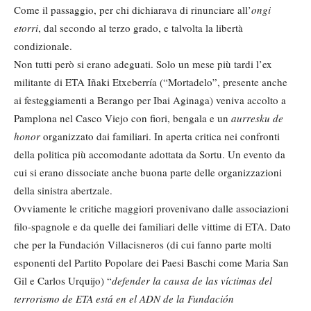
Come il passaggio, per chi dichiarava di rinunciare all’
ongi
etorri
, dal secondo al terzo grado, e talvolta la libertà
condizionale.
Non tutti però si erano adeguati. Solo un mese più tardi l’ex
militante di ETA Iñaki Etxeberría (“Mortadelo”, presente anche
ai festeggiamenti a Berango per Ibai Aginaga) veniva accolto a
Pamplona nel Casco Viejo con fiori, bengala e un
aurresku de
honor
organizzato dai familiari. In aperta critica nei confronti
della politica più accomodante adottata da Sortu. Un evento da
cui si erano dissociate anche buona parte delle organizzazioni
della sinistra abertzale.
Ovviamente le critiche maggiori provenivano dalle associazioni
filo-spagnole e da quelle dei familiari delle vittime di ETA. Dato
che per la Fundación Villacisneros (di cui fanno parte molti
esponenti del Partito Popolare dei Paesi Baschi come Maria San
Gil e Carlos Urquijo) “
defender la causa de las víctimas del
terrorismo de ETA está en el ADN de la Fundación