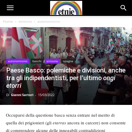
Home
etnismo
autonomismo
autonomismo
baschi
etnismo
spagna
Paese Basco: polemiche e divisioni, anche
tra gli indipendentisti, per l’ultimo
ongi
etorri
Di
Gianni Sartori
-
15/03/2022
Occuparsi della questione basca senza entrare nel merito di
quella dei prigionieri (gli
etarras
ancora in carcere) non consente
di comprendere alcune delle innegabili contraddizioni