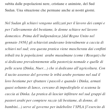
subita dalle popolazioni nere, cristiane e animiste, del Sud
Sudan. Una situazione che permane anche ai nostri giorni.
Nel Sudan gli schiavi vengono utilizzati per il lavoro dei campi e
per l’allevamento del bestiame, le donne schiave nel lavoro
domestico. Prima dell’indipendenza [dal Regno Unito nel
gennaio 1956] gli schiavisti andavano letteralmente a caccia di
schiavi nel sud; ora questa pratica viene mascherata dai conflitti
tribali tra le popolazioni arabe musulmane (come i Resegat) che
si dedicano prevalentemente alla pastorizia nomade e quelle di
pelle scura (Dinka, Nuer…) che si dedicano all’agricoltura. Con
il tacito assenso del governo le tribù arabe portano nel sud il
loro bestiame per sfruttare i pascoli e quando i Dinka, armati
quasi soltanto di lance, cercano di impedirglielo si scatena la
caccia ai Dinka. La pratica di lasciar infiltrare nel sud gruppi di
pastori arabi per compiere razzie (di bestiame, di donne, di
bambini…) serve al governo per indebolire l’SPLA [l’esercito di