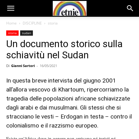
Home
DISCIPLINE
storia
storia
sudan
Un documento storico sulla
schiavitù nel Sudan
Di
Gianni Sartori
-
16/05/2021
In questa breve intervista del giugno 2001
all’allora vescovo di Khartoum, ripercorriamo la
tragedia delle popolazioni africane schiavizzate
dagli arabi e dai musulmani. Gli stessi che si
stracciano le vesti – Erdogan in testa – contro il
colonialismo e il razzismo europeo.
Esiste un’Africa dove in genere non arrivano né turisti né