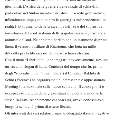
giornalisti. L’Africa delle guerre e delle razzie di schiavi. In
particolare nel Sudan meridionale, dove l’esercito governativo,
ufficialmente impegnato contro la guerriglia indipendentista, in
realtà è lo strumento delle crescenti violenze e dei soprusi dei
musulmani del nord ai danni delle popolazioni nere, cristiane e
animiste del sud. Ne abbiamo parlato con un testimone di prima
linea: il vescovo ausiliare di Khartoum, che lotta tra mille
difficoltà per la liberazione dei nuovi schiavi africani.
Con il titolo “Liberi tutti” (che, magari inavvertitamente, riesuma
un vecchio slogan di Lotta Continua del tempo che fu, prima
degli “specialismi” di “liberi, liberi”) il Comitato Bakhita di
Schio (Vicenza) ha organizzato un interessante e appassionato
Meeting Internazionale sulle nuove schiavitù. Il convegno si è
occupato soprattutto della grave situazione del Sudan dove la
stessa Bakhita, recentemente canonizzata, aveva conosciuto a
lungo la schiavitù prima di essere liberata.
Gli interventi dei vari relatori hanno evidenziato il ruolo negativo