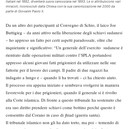
italiani nel 1882, diventerà suora canossiana nel 1893. Le si attribuiscono vari
miracoli, riconosciuti dalla Chiesa con la sua canonizzazione nel 2000 da
parte di Giovanni Paolo II.
Da un altro dei partecipanti al Convegno di Schio, il laico Joe
Buttigieg – da anni attivo nella liberazione degli schiavi sudanesi
– ho appreso un fatto per certi aspetti paradossale, oltre che
inquietante e significativo: “Un generale dell’esercito sudanese è
rientrato dalle operazioni militari contro l’SPLA portandosi
appresso alcuni giovani fatti prigionieri da utilizzare nelle sue
fattorie per il lavoro dei campi. Il padre di due ragazzi ha
indagato a lungo e – quando li ha trovati – ci ha chiesto aiuto.
Il processo era appena iniziato e sembrava svolgersi in maniera
favorevole per i due prigionieri, quando il generale si è rivolto
alla Corte islamica. Di fronte a questo tribunale ha sostenuto che
era suo diritto prendere schiavi come bottino perché questo è
consentito dal Corano in caso di jhiad (guerra santa).
Il tribunale islamico non gli ha dato torto, ma poi – temendo di