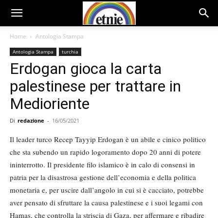
Home
Antologia Stampa
Antologia Stampa
turchia
Erdogan gioca la carta
palestinese per trattare in
Medioriente
Di
redazione
-
16/05/2021
Il leader turco Recep Tayyip Erdogan è un abile e cinico politico
che sta subendo un rapido logoramento dopo 20 anni di potere
ininterrotto. Il presidente filo islamico è in calo di consensi in
patria per la disastrosa gestione dell’economia e della politica
monetaria e, per uscire dall’angolo in cui si è cacciato, potrebbe
aver pensato di sfruttare la causa palestinese e i suoi legami con
Hamas, che controlla la striscia di Gaza, per affermare e ribadire