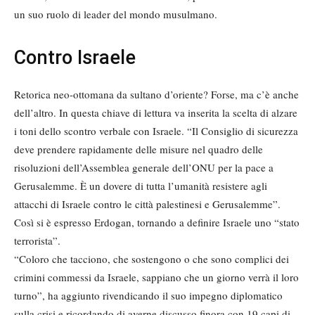
un suo ruolo di leader del mondo musulmano.
Contro Israele
Retorica neo-ottomana da sultano d’oriente? Forse, ma c’è anche
dell’altro. In questa chiave di lettura va inserita la scelta di alzare
i toni dello scontro verbale con Israele. “Il Consiglio di sicurezza
deve prendere rapidamente delle misure nel quadro delle
risoluzioni dell’Assemblea generale dell’ONU per la pace a
Gerusalemme. È un dovere di tutta l’umanità resistere agli
attacchi di Israele contro le città palestinesi e Gerusalemme”.
Così si è espresso Erdogan, tornando a definire Israele uno “stato
terrorista”.
“Coloro che tacciono, che sostengono o che sono complici dei
crimini commessi da Israele, sappiano che un giorno verrà il loro
turno”, ha aggiunto rivendicando il suo impegno diplomatico
sulla crisi e ricordando di averne discusso finora con 19 capi di