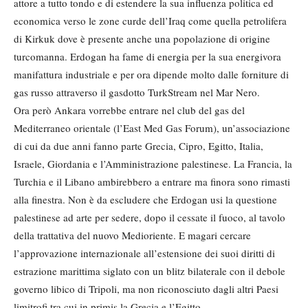
attore a tutto tondo e di estendere la sua influenza politica ed
economica verso le zone curde dell’Iraq come quella petrolifera
di Kirkuk dove è presente anche una popolazione di origine
turcomanna. Erdogan ha fame di energia per la sua energivora
manifattura industriale e per ora dipende molto dalle forniture di
gas russo attraverso il gasdotto TurkStream nel Mar Nero.
Ora però Ankara vorrebbe entrare nel club del gas del
Mediterraneo orientale (l’East Med Gas Forum), un’associazione
di cui da due anni fanno parte Grecia, Cipro, Egitto, Italia,
Israele, Giordania e l’Amministrazione palestinese. La Francia, la
Turchia e il Libano ambirebbero a entrare ma finora sono rimasti
alla finestra. Non è da escludere che Erdogan usi la questione
palestinese ad arte per sedere, dopo il cessate il fuoco, al tavolo
della trattativa del nuovo Medioriente. E magari cercare
l’approvazione internazionale all’estensione dei suoi diritti di
estrazione marittima siglato con un blitz bilaterale con il debole
governo libico di Tripoli, ma non riconosciuto dagli altri Paesi
limitrofi tra cui in primis la Grecia e l’Egitto.