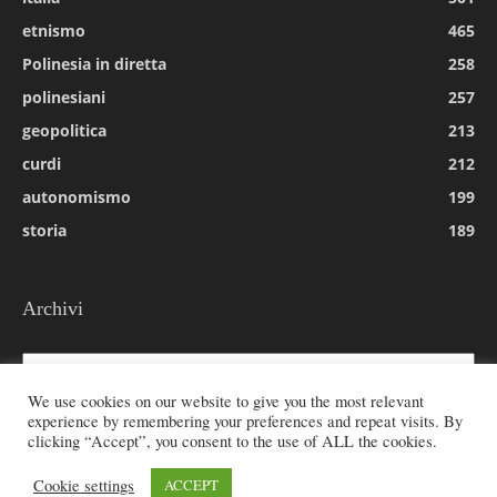
etnismo
465
Polinesia in diretta
258
polinesiani
257
geopolitica
213
curdi
212
autonomismo
199
storia
189
Archivi
Archivi
We use cookies on our website to give you the most relevant
experience by remembering your preferences and repeat visits. By
clicking “Accept”, you consent to the use of ALL the cookies.
© 2026 All rights reserved - Etnie -
Cookie settings
ACCEPT