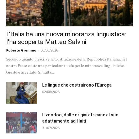
L’Italia ha una nuova minoranza linguistica:
l’ha scoperta Matteo Salvini
Roberto Gremmo
-
08/08/2026
Secondo quanto prescrive la Costituzione della Repubblica Italiana, nel
nostro Paese esiste una particolare tutela per le minoranze linguistiche.
Giusto e accettato. Si tratta...
Le lingue che costruirono l’Europa
02/08/2026
Il voodoo, dalle origini africane al suo
adattamento ad Haiti
31/07/2026