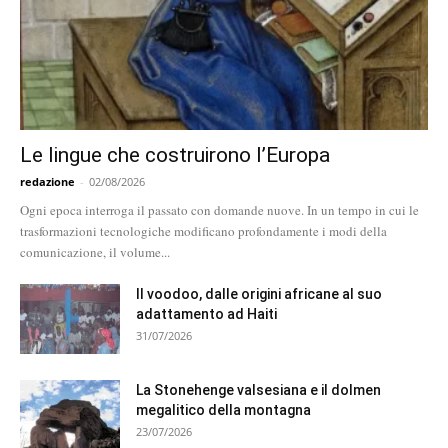
Le lingue che costruirono l’Europa
redazione
-
02/08/2026
Ogni epoca interroga il passato con domande nuove. In un tempo in cui le
trasformazioni tecnologiche modificano profondamente i modi della
comunicazione, il volume...
Il voodoo, dalle origini africane al suo
adattamento ad Haiti
31/07/2026
La Stonehenge valsesiana e il dolmen
megalitico della montagna
23/07/2026