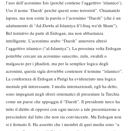
l’uso dell’acronimo Isis (perché contiene l’aggettivo ‘islamico’).
Uso il nome ‘Daesh’ perché questi sono terroristi”. Chiamatelo
lapsus, ma non esiste la parola o l’acronimo “Daesh” (che è un
adattamento di “Ad-Dawla al-Islamiya fi’l-Iraq wa’sh Sham”).
Bel tentativo da parte di Erdogan, ma non abbastanza
intelligente. L’acronimo arabo “Daesh” annovera altresì
l’aggettivo islamico (“al-Islamiya”). La prossima volta Erdogan
potrebbe cercare un acronimo sanscrito, zulu, swahili o
malgascio per i jihadisti, ma per la semplice logica degli
acronimi, questa sigla dovrebbe contenere il termine “islamico”.
La conferenza di Erdogan a Parigi ha evidenziato una logica
mentale più interessante. I media internazionali, egli ha detto,
sono impegnati negli sforzi sistematici di presentare la Turchia
come un paese che appoggia il “Daesh”. Il presidente turco ha
tutto il diritto di opporsi con ogni mezzo a tale presentazione a
prescindere dal fatto che non sia convincente. Ma Erdogan non
si è fermato lì. Ha asserito che i membri di quei media sono “a