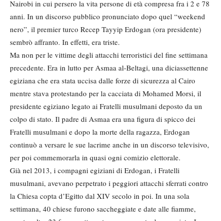
Nairobi in cui persero la vita persone di età compresa fra i 2 e 78
anni. In un discorso pubblico pronunciato dopo quel “weekend
nero”, il premier turco Recep Tayyip Erdogan (ora presidente)
sembrò affranto. In effetti, era triste.
Ma non per le vittime degli attacchi terroristici del fine settimana
precedente. Era in lutto per Asmaa al-Beltagi, una diciassettenne
egiziana che era stata uccisa dalle forze di sicurezza al Cairo
mentre stava protestando per la cacciata di Mohamed Morsi, il
presidente egiziano legato ai Fratelli musulmani deposto da un
colpo di stato. Il padre di Asmaa era una figura di spicco dei
Fratelli musulmani e dopo la morte della ragazza, Erdogan
continuò a versare le sue lacrime anche in un discorso televisivo,
per poi commemorarla in quasi ogni comizio elettorale.
Già nel 2013, i compagni egiziani di Erdogan, i Fratelli
musulmani, avevano perpetrato i peggiori attacchi sferrati contro
la Chiesa copta d’Egitto dal XIV secolo in poi. In una sola
settimana, 40 chiese furono saccheggiate e date alle fiamme,