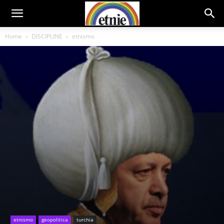
Home
DISCIPLINE
etnismo
etnismo
geopolitica
turchia