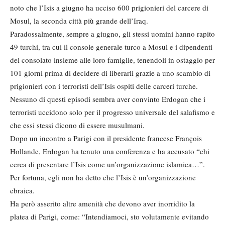
noto che l’Isis a giugno ha ucciso 600 prigionieri del carcere di
Mosul, la seconda città più grande dell’Iraq.
Paradossalmente, sempre a giugno, gli stessi uomini hanno rapito
49 turchi, tra cui il console generale turco a Mosul e i dipendenti
del consolato insieme alle loro famiglie, tenendoli in ostaggio per
101 giorni prima di decidere di liberarli grazie a uno scambio di
prigionieri con i terroristi dell’Isis ospiti delle carceri turche.
Nessuno di questi episodi sembra aver convinto Erdogan che i
terroristi uccidono solo per il progresso universale del salafismo e
che essi stessi dicono di essere musulmani.
Dopo un incontro a Parigi con il presidente francese François
Hollande, Erdogan ha tenuto una conferenza e ha accusato “chi
cerca di presentare l’Isis come un’organizzazione islamica…”.
Per fortuna, egli non ha detto che l’Isis è un’organizzazione
ebraica.
Ha però asserito altre amenità che devono aver inorridito la
platea di Parigi, come: “Intendiamoci, sto volutamente evitando