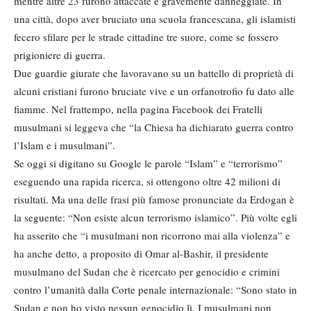
mentre altre 23 furono attaccate e gravemente danneggiate. In
una città, dopo aver bruciato una scuola francescana, gli islamisti
fecero sfilare per le strade cittadine tre suore, come se fossero
prigioniere di guerra.
Due guardie giurate che lavoravano su un battello di proprietà di
alcuni cristiani furono bruciate vive e un orfanotrofio fu dato alle
fiamme. Nel frattempo, nella pagina Facebook dei Fratelli
musulmani si leggeva che “la Chiesa ha dichiarato guerra contro
l’Islam e i musulmani”.
Se oggi si digitano su Google le parole “Islam” e “terrorismo”
eseguendo una rapida ricerca, si ottengono oltre 42 milioni di
risultati. Ma una delle frasi più famose pronunciate da Erdogan è
la seguente: “Non esiste alcun terrorismo islamico”. Più volte egli
ha asserito che “i musulmani non ricorrono mai alla violenza” e
ha anche detto, a proposito di Omar al-Bashir, il presidente
musulmano del Sudan che è ricercato per genocidio e crimini
contro l’umanità dalla Corte penale internazionale: “Sono stato in
Sudan e non ho visto nessun genocidio lì. I musulmani non