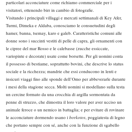
particolari acconciature come richiamo commerciale per i
visitatori, ottenendo birr in cambio di fotografie.
Visitando i principali villaggi e mercati settimanali di Key Afer,
Turmi, Dimeka e Aldaba, conosciamo le consuetudini degli
hamer, banna, tsemay, karo e galeb. Caratteristiche comuni alle
donne sono i succinti vestiti di pelle di capra, gli ornamenti con
le cipree del mar Rosso e le calebasse (zucche essiccate,
variopinte e decorate) usate come borsette. Per gli uomini conta
il possesso di bestiame, soprattutto bovini, che descrive lo status
sociale e la ricchezza; mandrie che essi conducono in lenti e
insicuri viaggi fino alle sponde dell’Omo per abbeverarle durante
i mesi della stagione secca. Molti uomini si modellano sulla testa
un cercine formato da una crocchia di argilla sormontata da
penne di struzzo, che dimostra il loro valore per aver ucciso un
animale feroce o un nemico in battaglia; e per evitare di rovinare
le acconciature dormendo usano i
borkotos
, poggiatesta di legno
che portano sempre con sé, anche con la funzione di sgabello