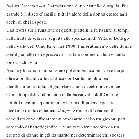
facilita l’accesso – all’introduzione di un piattello d’argilla. Più
grande è il disco d’argilla, più il valore della donna cresce agli
occhi di chi la sposa.
Una teoria sulla funzione di questi piattelli la fa risalire ai tempi
della tratta di schiavi, seguita alle spedizioni di Vittorio Bottego
nella valle dell’Omo River nel 1890: l’imbruttimento delle donne
con il piattello ne deprezzava il valore commerciale, evitando
loro la schiavitù.
Anche gli uomini mursi usano polvere bianca per visi e corpi,
oltre a praticare varie scarificazioni sulle membra per
identificarne lo status di guerriero che ha ucciso un nemico.
Come in qualsiasi altra etnia nella bassa valle dell’Omo, gli
uomini devono superare un test prima di potersi sposare
mediante un rito chiamato
donga
. Armato di bastone, il
candidato deve affrontare un avversario scelto tra giovani pari,
cercando di batterlo; infine il vincitore viene accolto da un
gruppo di donne in età da marito per determinare chi sposerà.