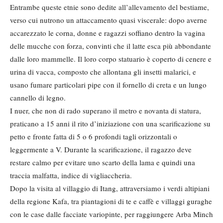
Entrambe queste etnie sono dedite all’allevamento del bestiame,
verso cui nutrono un attaccamento quasi viscerale: dopo averne
accarezzato le corna, donne e ragazzi soffiano dentro la vagina
delle mucche con forza, convinti che il latte esca più abbondante
dalle loro mammelle. Il loro corpo statuario è coperto di cenere e
urina di vacca, composto che allontana gli insetti malarici, e
usano fumare particolari pipe con il fornello di creta e un lungo
cannello di legno.
I nuer, che non di rado superano il metro e novanta di statura,
praticano a 15 anni il rito d’iniziazione con una scarificazione su
petto e fronte fatta di 5 o 6 profondi tagli orizzontali o
leggermente a V. Durante la scarificazione, il ragazzo deve
restare calmo per evitare uno scarto della lama e quindi una
traccia malfatta, indice di vigliaccheria.
Dopo la visita al villaggio di Itang, attraversiamo i verdi altipiani
della regione Kafa, tra piantagioni di te e caffè e villaggi guraghe
con le case dalle facciate variopinte, per raggiungere Arba Minch