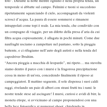
foto”. Durante la notte mentre ognuno è nella propria tenda, un
temporale si abbatte sul campo. Fulmini e tuoni si succedono
ripetutamente squarciando il cielo, accompagnati da violenti
scrosci d’acqua. La paura di essere sommersi e rimanere
intrappolati come topi è reale. La mia tenda, che condivido con
un compagno di viaggio, per un difetto della presa d’aria da cui
filtra acqua copiosamente, è allagata in pochi minuti. Come due
naufraghi usciamo a zampettare nel pantano, sotto la pioggia
battente, e ci rifugiamo nell’auto degli autisti e nella tenda del
capodriver Ibrahim.
“Ancora pioggia a macchia di leopardo”, mi ripeto… ma stavolta
siamo dentro il parco con i mursi e la fragorosa precipitazione
cessa in meno di un’ora, concedendo finalmente il riposo ai
campeggiatori. Il mattino seguente, il sole dispensa i suoi caldi
raggi, rivelando un paio di alberi con strani frutti tra i rami: le
nostre tende stese ad asciugare! I mursi, curiosi e avidi di birr, la
moneta etiope, si avvicinano al campo proponendosi con una
bella luce fotografica ai numerosi shoot, chiedendo in