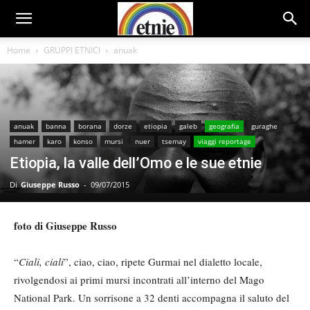
Home
GRUPPI ETNICI
anuak
anuak
banna
borana
dorze
etiopia
galeb
geografia
guraghe
hamer
karo
konso
mursi
nuer
tsemay
viaggi reportage
Etiopia, la valle dell’Omo e le sue etnie
Di
Giuseppe Russo
-
09/07/2015
foto di Giuseppe Russo
“
Ciali, ciali
”, ciao, ciao, ripete Gurmai nel dialetto locale,
rivolgendosi ai primi mursi incontrati all’interno del Mago
National Park. Un sorrisone a 32 denti accompagna il saluto del