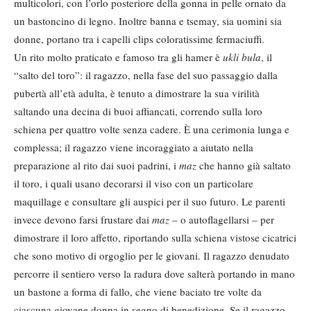
multicolori, con l’orlo posteriore della gonna in pelle ornato da
un bastoncino di legno. Inoltre banna e tsemay, sia uomini sia
donne, portano tra i capelli clips coloratissime fermaciuffi.
Un rito molto praticato e famoso tra gli hamer è
ukli bula
, il
“salto del toro”: il ragazzo, nella fase del suo passaggio dalla
pubertà all’età adulta, è tenuto a dimostrare la sua virilità
saltando una decina di buoi affiancati, correndo sulla loro
schiena per quattro volte senza cadere. È una cerimonia lunga e
complessa; il ragazzo viene incoraggiato a aiutato nella
preparazione al rito dai suoi padrini, i
maz
che hanno già saltato
il toro, i quali usano decorarsi il viso con un particolare
maquillage e consultare gli auspici per il suo futuro. Le parenti
invece devono farsi frustare dai
maz
– o autoflagellarsi – per
dimostrare il loro affetto, riportando sulla schiena vistose cicatrici
che sono motivo di orgoglio per le giovani. Il ragazzo denudato
percorre il sentiero verso la radura dove salterà portando in mano
un bastone a forma di fallo, che viene baciato tre volte da
ciascuna giovane donna in segno di benedizione. Se il ragazzo