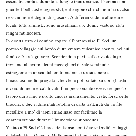
essere trasportate durante le lunghe transumanze. I borana sono
guerrieri bellicosi e aggressivi, e ritengono che chi non ha ucciso
nessuno non è degno di sposarsi. A differenza delle altre etnie
locali, tutte animiste, sono musulmani e le donne vestono abiti
lunghi multicolori.
In questa terra di confine appare all’improvviso El Sod, un
povero villaggio sul bordo di un cratere vulcanico spento, nel cui
fondo c’è un lago nero. Scendendo a piedi sulle rive del lago,
troviamo al lavoro alcuni raccoglitori di sale seminudi:
estraggono in apnea dal fondo melmoso un sale nero e
limaccioso molto pregiato, che viene poi portato su con gli asini
e venduto nei mercati locali. È impressionante osservare questo
lavoro durissimo e svolto ancora manualmente: ceste, forza delle
braccia, e due rudimentali rotolini di carta trattenuti da un filo
metallico a mo’ di tappi stringinaso per facilitare la
compensazione durante l’immersione subacquea.
Vicino a El Sod c’è l’area dei konso con i due splendidi villaggi
di Machekie e Gamole. Molto grandi, si presentano con capanne