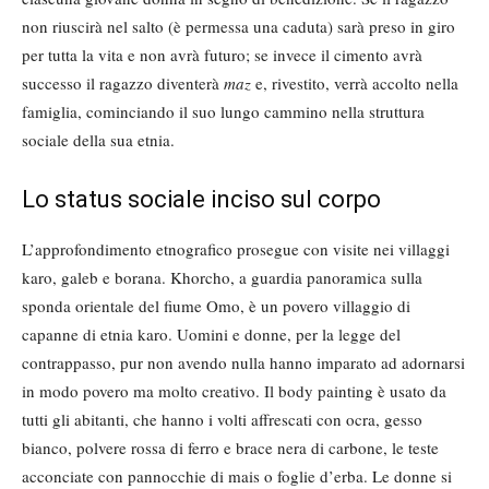
non riuscirà nel salto (è permessa una caduta) sarà preso in giro
per tutta la vita e non avrà futuro; se invece il cimento avrà
successo il ragazzo diventerà
maz
e, rivestito, verrà accolto nella
famiglia, cominciando il suo lungo cammino nella struttura
sociale della sua etnia.
Lo status sociale inciso sul corpo
L’approfondimento etnografico prosegue con visite nei villaggi
karo, galeb e borana. Khorcho, a guardia panoramica sulla
sponda orientale del fiume Omo, è un povero villaggio di
capanne di etnia karo. Uomini e donne, per la legge del
contrappasso, pur non avendo nulla hanno imparato ad adornarsi
in modo povero ma molto creativo. Il body painting è usato da
tutti gli abitanti, che hanno i volti affrescati con ocra, gesso
bianco, polvere rossa di ferro e brace nera di carbone, le teste
acconciate con pannocchie di mais o foglie d’erba. Le donne si