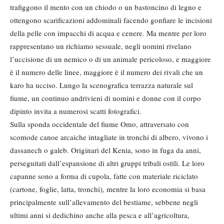
trafiggono il mento con un chiodo o un bastoncino di legno e
ottengono scarificazioni addominali facendo gonfiare le incisioni
della pelle con impacchi di acqua e cenere. Ma mentre per loro
rappresentano un richiamo sessuale, negli uomini rivelano
l’uccisione di un nemico o di un animale pericoloso, e maggiore
è il numero delle linee, maggiore è il numero dei rivali che un
karo ha ucciso. Lungo la scenografica terrazza naturale sul
fiume, un continuo andrivieni di uomini e donne con il corpo
dipinto invita a numerosi scatti fotografici.
Sulla sponda occidentale del fiume Omo, attraversato con
scomode canoe arcaiche intagliate in tronchi di albero, vivono i
dassanech o galeb. Originari del Kenia, sono in fuga da anni,
perseguitati dall’espansione di altri gruppi tribali ostili. Le loro
capanne sono a forma di cupola, fatte con materiale riciclato
(cartone, foglie, latta, tronchi), mentre la loro economia si basa
principalmente sull’allevamento del bestiame, sebbene negli
ultimi anni si dedichino anche alla pesca e all’agricoltura,