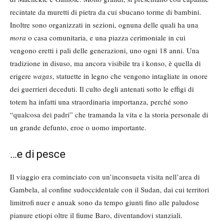
recintate da muretti di pietra da cui sbucano torme di bambini.
Inoltre sono organizzati in sezioni, ognuna delle quali ha una
mora
o casa comunitaria, e una piazza cerimoniale in cui
vengono eretti i pali delle generazioni, uno ogni 18 anni. Una
tradizione in disuso, ma ancora visibile tra i konso, è quella di
erigere
wagas
, statuette in legno che vengono intagliate in onore
dei guerrieri deceduti. Il culto degli antenati sotto le effigi di
totem ha infatti una straordinaria importanza, perché sono
“qualcosa dei padri” che tramanda la vita e la storia personale di
un grande defunto, eroe o uomo importante.
…e di pesce
Il viaggio era cominciato con un’inconsueta visita nell’area di
Gambela, al confine sudoccidentale con il Sudan, dai cui territori
limitrofi nuer e anuak sono da tempo giunti fino alle paludose
pianure etiopi oltre il fiume Baro, diventandovi stanziali.