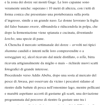
e la zona dei dorze sui monti Guge. Le loro capanne sono
veramente uniche: superano i 10 metri di altezza, con i tetti di
forma conica che presentano una protuberanza sulla porta
d’ingresso, simile a un grande naso. Le donne lavorano la foglia
del falso banano
ensete
, sfibrandola e riducendola in polpa, che
dopo la fermentazione viene spianata e cucinata, diventando
kotcho
, una specie di pane.
A Chencha il mercato settimanale dei dorze – avvolti nei tipici
shamma
candidi e intenti nelle loro compravendite o a
sorseggiare
tej
, alcol ricavato dal miele distillato, o
tella
, birra
ricavata artigianalmente da miglio o mais – richiede nuovi scatti
fotografici di grande interesse.
Procedendo verso Addis Abeba, dopo una sosta al mercato del
pesce di Awasa, per osservare da vicino i pescatori sidamo al
rientro dalle battute di pesca nell’omonimo lago, mentre pellicani
e marabù aspettano accorti di gustarne gli scarti, una deviazione
programmata dal percorso di rientro fa gustare uno tra i