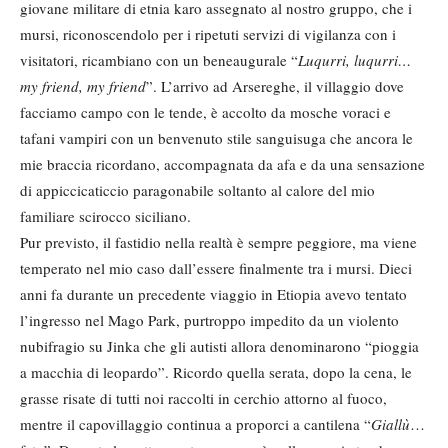
giovane militare di etnia karo assegnato al nostro gruppo, che i
mursi, riconoscendolo per i ripetuti servizi di vigilanza con i
visitatori, ricambiano con un beneaugurale “
Luqurri, luqurri…
my friend, my friend
”. L’arrivo ad Arsereghe, il villaggio dove
facciamo campo con le tende, è accolto da mosche voraci e
tafani vampiri con un benvenuto stile sanguisuga che ancora le
mie braccia ricordano, accompagnata da afa e da una sensazione
di appiccicaticcio paragonabile soltanto al calore del mio
familiare scirocco siciliano.
Pur previsto, il fastidio nella realtà è sempre peggiore, ma viene
temperato nel mio caso dall’essere finalmente tra i mursi. Dieci
anni fa durante un precedente viaggio in Etiopia avevo tentato
l’ingresso nel Mago Park, purtroppo impedito da un violento
nubifragio su Jinka che gli autisti allora denominarono “pioggia
a macchia di leopardo”. Ricordo quella serata, dopo la cena, le
grasse risate di tutti noi raccolti in cerchio attorno al fuoco,
mentre il capovillaggio continua a proporci a cantilena “
Giallù
…