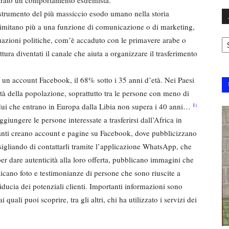
strumento del più massiccio esodo umano nella storia
limitano più a una funzione di comunicazione o di marketing,
Ar
uazioni politiche, com’è accaduto con le primavere arabe o
ura diventati il canale che aiuta a organizzare il trasferimento
 un account Facebook, il 68% sotto i 35 anni d’età. Nei Paesi
tà della popolazione, soprattutto tra le persone con meno di
idui che entrano in Europa dalla Libia non supera i 40 anni…
1)
ggiungere le persone interessate a trasferirsi dall’Africa in
anti creano account e pagine su Facebook, dove pubblicizzano
nsigliando di contattarli tramite l’applicazione WhatsApp, che
per dare autenticità alla loro offerta, pubblicano immagini che
licano foto e testimonianze di persone che sono riuscite a
fiducia dei potenziali clienti. Importanti informazioni sono
uali puoi scoprire, tra gli altri, chi ha utilizzato i servizi dei