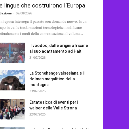
e lingue che costruirono l’Europa
dazione
-
02/08/2026
ni epoca interroga il passato con domande nuove. In un
mpo in cui le trasformazioni tecnologiche modificano
ofondamente i modi della comunicazione, il volume...
Il voodoo, dalle origini africane
al suo adattamento ad Haiti
31/07/2026
La Stonehenge valsesiana e il
dolmen megalitico della
montagna
23/07/2026
Estate ricca di eventi per i
walser della Valle Strona
22/07/2026