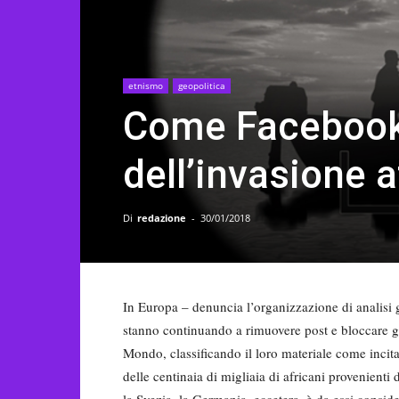
etnismo
geopolitica
Come Facebook 
dell’invasione 
Di
redazione
-
30/01/2018
In Europa – denuncia l’organizzazione di analisi 
stanno continuando a rimuovere post e bloccare g
Mondo, classificando il loro materiale come incit
delle centinaia di migliaia di africani provenient
la Svezia, la Germania, eccetera, è da essi consi