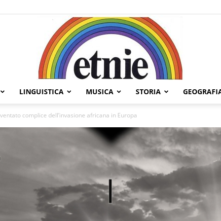
LINGUISTICA
MUSICA
STORIA
GEOGRAFI
Etnie
entato complice dell’invasione africana in Europa