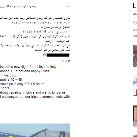
L
re
Og
te
pr