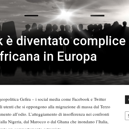
è diventato complice
africana in Europa
geopolitica Gefira – i social media come Facebook e Twitter
li utenti che si oppongono alla migrazione di massa dal Terzo
C
amento all’odio. L’atteggiamento di insofferenza nei confronti
i dalla Nigeria, dal Marocco o dal Ghana che inondano l’Italia,
derato un comportamento estremista.