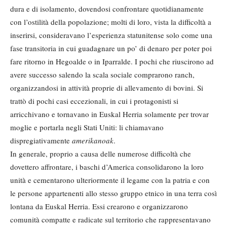
dura e di isolamento, dovendosi confrontare quotidianamente
con l’ostilità della popolazione; molti di loro, vista la difficoltà a
inserirsi, consideravano l’esperienza statunitense solo come una
fase transitoria in cui guadagnare un po’ di denaro per poter poi
fare ritorno in Hegoalde o in Iparralde. I pochi che riuscirono ad
avere successo salendo la scala sociale comprarono ranch,
organizzandosi in attività proprie di allevamento di bovini. Si
trattò di pochi casi eccezionali, in cui i protagonisti si
arricchivano e tornavano in Euskal Herria solamente per trovar
moglie e portarla negli Stati Uniti: li chiamavano
dispregiativamente
amerikanoak
.
In generale, proprio a causa delle numerose difficoltà che
dovettero affrontare, i baschi d’America consolidarono la loro
unità e cementarono ulteriormente il legame con la patria e con
le persone appartenenti allo stesso gruppo etnico in una terra così
lontana da Euskal Herria. Essi crearono e organizzarono
comunità compatte e radicate sul territorio che rappresentavano