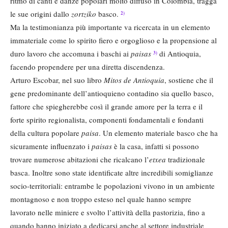
ritmo di canti e danze popolari molto diffuso in Colombia, tragga
le sue origini dallo
zortziko
basco.
2)
Ma la testimonianza più importante va ricercata in un elemento
immateriale come lo spirito fiero e orgoglioso e la propensione al
duro lavoro che accomuna i baschi ai
paisas
di Antioquia,
3)
facendo propendere per una diretta discendenza.
Arturo Escobar, nel suo libro
Mitos de Antioquia
, sostiene che il
gene predominante dell’antioquieno contadino sia quello basco,
fattore che spiegherebbe così il grande amore per la terra e il
forte spirito regionalista, componenti fondamentali e fondanti
della cultura popolare
paisa
. Un elemento materiale basco che ha
sicuramente influenzato i
paisas
è la casa, infatti si possono
trovare numerose abitazioni che ricalcano l’
etxea
tradizionale
basca. Inoltre sono state identificate altre incredibili somiglianze
socio-territoriali: entrambe le popolazioni vivono in un ambiente
montagnoso e non troppo esteso nel quale hanno sempre
lavorato nelle miniere e svolto l’attività della pastorizia, fino a
quando hanno iniziato a dedicarsi anche al settore industriale