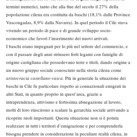
termini numerici, tanto che alla fine del secolo il 27% della
popolazione cilena era costituita da baschi (18,1% dalle Province
Vascongadas, 8,9% dalla Navarra). In quel periodo il Cile stava
vivendo un periodo di pace e di grande sviluppo socio-
economico che favorì l’inserimento dei nuovi arrivati.
I baschi erano impegnati per lo più nel settore del commercio, e
con il passare degli anni strinsero forti legami con famiglie di
origine castigliana che possedevano terre e titoli, dando origine a
un nuovo gruppo sociale conosciuto nella storia cilena come
aristocracia castellano-vasca
. Più in generale la situazione dei
baschi in Cile fu particolare rispetto ai connazionali emigrati in
altri Stati, in quanto proprio in quest’area, grazie a
intraprendenza, attivismo e fortissima abnegazione al lavoro,
molti di loro riuscirono a scalare la gerarchia sociale arrivando a
ricoprire ruoli importanti. Questa situazione non si è potuta
realizzare in tutti i territori d’emigrazione e per comprenderla
bisogna prendere in considerazione la peculiare realtà cilena, in