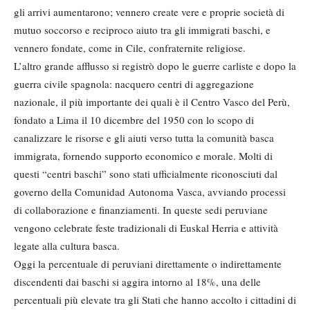
gli arrivi aumentarono; vennero create vere e proprie società di
mutuo soccorso e reciproco aiuto tra gli immigrati baschi, e
vennero fondate, come in Cile, confraternite religiose.
L’altro grande afflusso si registrò dopo le guerre carliste e dopo la
guerra civile spagnola: nacquero centri di aggregazione
nazionale, il più importante dei quali è il Centro Vasco del Perù,
fondato a Lima il 10 dicembre del 1950 con lo scopo di
canalizzare le risorse e gli aiuti verso tutta la comunità basca
immigrata, fornendo supporto economico e morale. Molti di
questi “centri baschi” sono stati ufficialmente riconosciuti dal
governo della Comunidad Autonoma Vasca, avviando processi
di collaborazione e finanziamenti. In queste sedi peruviane
vengono celebrate feste tradizionali di Euskal Herria e attività
legate alla cultura basca.
Oggi la percentuale di peruviani direttamente o indirettamente
discendenti dai baschi si aggira intorno al 18%, una delle
percentuali più elevate tra gli Stati che hanno accolto i cittadini di