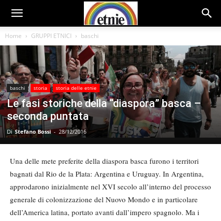
Home
GRUPPI ETNICI
baschi
baschi
storia
storia delle etnie
Le fasi storiche della “diaspora” basca –
seconda puntata
Di
Stefano Bossi
-
28/12/2016
Una delle mete preferite della diaspora basca furono i territori
bagnati dal Rio de la Plata: Argentina e Uruguay. In Argentina,
approdarono inizialmente nel XVI secolo all’interno del processo
generale di colonizzazione del Nuovo Mondo e in particolare
dell’America latina, portato avanti dall’impero spagnolo. Ma i