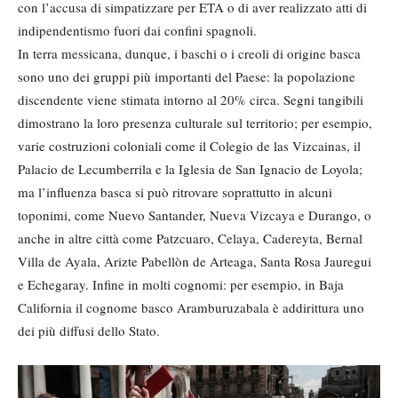
con l’accusa di simpatizzare per ETA o di aver realizzato atti di
indipendentismo fuori dai confini spagnoli.
In terra messicana, dunque, i baschi o i creoli di origine basca
sono uno dei gruppi più importanti del Paese: la popolazione
discendente viene stimata intorno al 20% circa. Segni tangibili
dimostrano la loro presenza culturale sul territorio; per esempio,
varie costruzioni coloniali come il Colegio de las Vizcainas, il
Palacio de Lecumberrila e la Iglesia de San Ignacio de Loyola;
ma l’influenza basca si può ritrovare soprattutto in alcuni
toponimi, come Nuevo Santander, Nueva Vizcaya e Durango, o
anche in altre città come Patzcuaro, Celaya, Cadereyta, Bernal
Villa de Ayala, Arizte Pabellòn de Arteaga, Santa Rosa Jauregui
e Echegaray. Infine in molti cognomi: per esempio, in Baja
California il cognome basco Aramburuzabala è addirittura uno
dei più diffusi dello Stato.