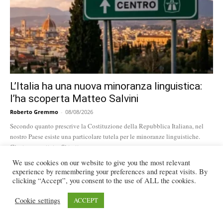
L’Italia ha una nuova minoranza linguistica:
l’ha scoperta Matteo Salvini
Roberto Gremmo
-
08/08/2026
Secondo quanto prescrive la Costituzione della Repubblica Italiana, nel
nostro Paese esiste una particolare tutela per le minoranze linguistiche.
Giusto e accettato. Si tratta...
We use cookies on our website to give you the most relevant
Le lingue che costruirono l’Europa
experience by remembering your preferences and repeat visits. By
02/08/2026
clicking “Accept”, you consent to the use of ALL the cookies.
Cookie settings
ACCEPT
Il voodoo, dalle origini africane al suo