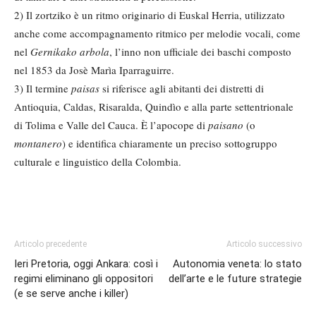
2) Il zortziko è un ritmo originario di Euskal Herria, utilizzato
anche come accompagnamento ritmico per melodie vocali, come
nel
Gernikako arbola
, l’inno non ufficiale dei baschi composto
nel 1853 da Josè Marìa Iparraguirre.
3) Il termine
paisas
si riferisce agli abitanti dei distretti di
Antioquia, Caldas, Risaralda, Quindìo e alla parte settentrionale
di Tolima e Valle del Cauca. È l’apocope di
paisano
(o
montanero
) e identifica chiaramente un preciso sottogruppo
culturale e linguistico della Colombia.
Articolo precedente
Articolo successivo
Ieri Pretoria, oggi Ankara: così i
Autonomia veneta: lo stato
regimi eliminano gli oppositori
dell’arte e le future strategie
(e se serve anche i killer)