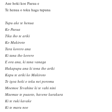
Aue hoki koe Paeua e
Te henua o toku haga tupuna
Tupu ake te henua
Ko Paeua
Tika iho te ariki
Ko Makiroto
Tara korero ana
Ki tana iho korero
E ora ana, ki tana vanaga
Hakapupu ana ki tona iho ariki
Kapu te ariki ko Makiroto
Te igoa hoki o toku nei poromu
Moemoe Tevahine ki te vahi nini
Maemae te puaoto, havene kurakura
Ki te ruki kavake
Ki te maru noe