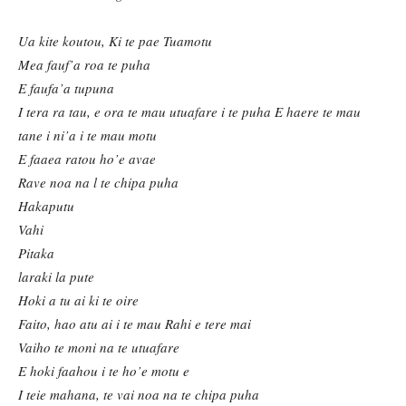
Ua kite koutou, Ki te pae Tuamotu
Mea fauf’a roa te puha
E faufa’a tupuna
I tera ra tau, e ora te mau utuafare i te puha E haere te mau
tane i ni’a i te mau motu
E faaea ratou ho’e avae
Rave noa na l te chipa puha
Hakaputu
Vahi
Pitaka
laraki la pute
Hoki a tu ai ki te oire
Faito, hao atu ai i te mau Rahi e tere mai
Vaiho te moni na te utuafare
E hoki faahou i te ho’e motu e
I teie mahana, te vai noa na te chipa puha