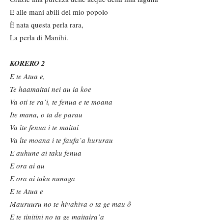
E alle mani abili del mio popolo
È nata questa perla rara,
La perla di Manihi.
KORERO 2
E te Atua e,
Te haamaitai nei au ia koe
Va oti te ra’i, te fenua e te moana
Ite mana, o ta de parau
Va îte fenua i te maitai
Va îte moana i te faufa’a hururau
E auhune ai taku fenua
E ora ai au
E ora ai taku nunaga
E te Atua e
Mauruuru no te hivahiva o ta ge mau ô
E te tinitini no ta ge maitaira
’a