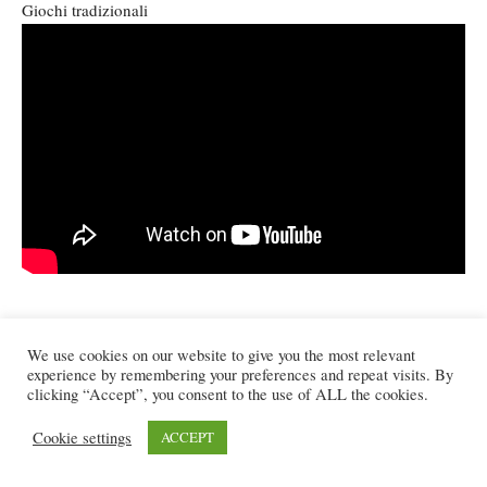
Giochi tradizionali
Ogni giornata del Festival, il gruppo di un isola ha il compito di
animare la giornata, focus sul gruppo di Rurutu.
We use cookies on our website to give you the most relevant
experience by remembering your preferences and repeat visits. By
clicking “Accept”, you consent to the use of ALL the cookies.
Attività Rurutu
Cookie settings
ACCEPT