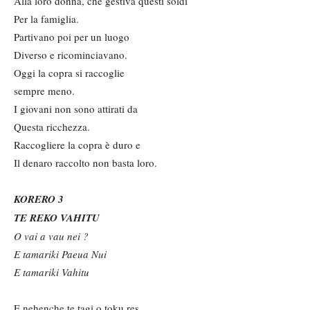
Alla loro donna, che gestiva questi soldi
Per la famiglia.
Partivano poi per un luogo
Diverso e ricominciavano.
Oggi la copra si raccoglie
sempre meno.
I giovani non sono attirati da
Questa ricchezza.
Raccogliere la copra è duro e
Il denaro raccolto non basta loro.
KORERO 3
TE REKO VAHITU
O vai a vau nei ?
E tamariki Paeua Nui
E tamariki Vahitu
E nehenche te tagi o toku res