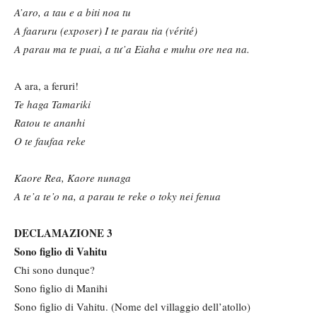
A’aro, a tau e a biti noa tu
A faaruru (exposer) I te parau tia (v
érit
é)
A parau ma te puai, a tư’a Eiaha e muhu ore nea na
.
A ara, a feruri!
Te haga Tamariki
Ratou te ananhi
O te faufaa reke
Kaore Rea, Kaore nunaga
A te’a te’o na, a parau te reke o toky nei fenua
DECLAMAZIONE 3
Sono figlio di Vahitu
Chi sono dunque?
Sono figlio di Manihi
Sono figlio di Vahitu. (Nome del villaggio dell’atollo)