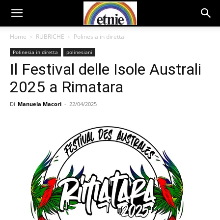
Home
RUBRICHE
Polinesia in diretta
Polinesia in diretta
polinesiani
Il Festival delle Isole Australi
2025 a Rimatara
Di
Manuela Macori
-
22/04/2025