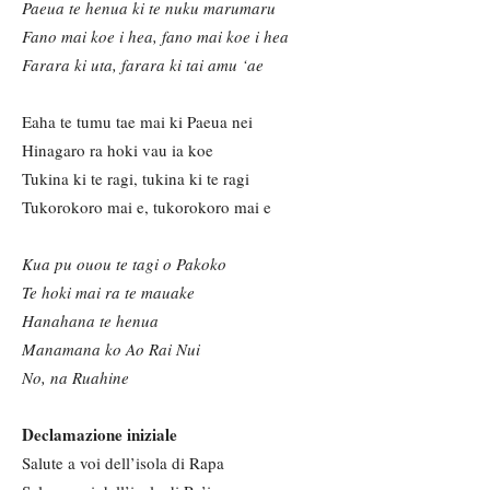
Paeua te henua ki te nuku marumaru
Fano mai koe i hea, fano mai koe i hea
Farara ki uta, farara ki tai amu
‘ae
Eaha te tumu tae mai ki Paeua nei
Hinagaro ra hoki vau ia koe
Tukina ki te ragi, tukina ki te ragi
Tukorokoro mai e, tukorokoro mai e
Kua pu ouou te tagi o Pakoko
Te hoki mai ra te mauake
Hanahana te henua
Manamana ko Ao Rai Nui
No, na Ruahine
Declamazione iniziale
Salute a voi dell’isola di Rapa