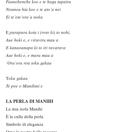
F
aanehenehe koe e te haga
tapairu
N
ounou hia koe e te ato’a nei
E
i te’ote’ora’a noku
E
purapura koia i (roto ki) to nohi,
A
ue hoki e, e viruviru mau a
E
kanaoanapa ki to iri ravarava
A
ue hoki e, e maru mau a
‘O
ru’
oru roa toku gakau
T
oku gakau
T
e poe o Manihini e
LA PERLA DI MANIHI
La mia isola Manihi
È la culla della perla
Simbolo di eleganza
Orna le nostre belle ragazze