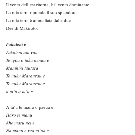
Il vento dell’est ritorna, è il vento dominante
La mia terra riprende il suo splendore
La mia terra è ammaliata dalle due
Dee di Makiroto.
Fakateni
e
Fakateni atu vau
Te igoa o taku henua e
Manihini tautara
Te nuku
M
araurau e
Te nuku
M
araurau e
a tu’u a tu’u e
A tu’u te manu o paeua e
Haro te manu
Ahe maru nei e
Na manu e rua ta’ua e