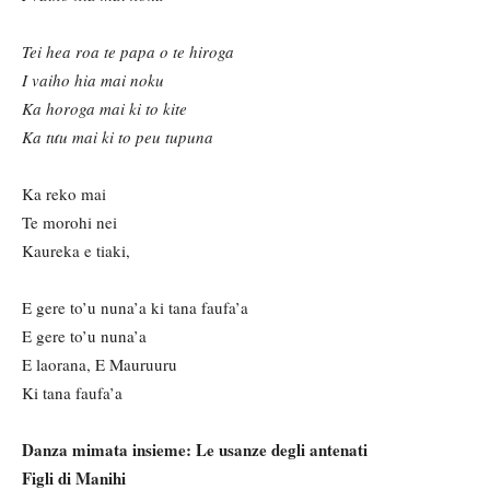
Tei hea roa te papa o te hiroga
I vaiho hia mai noku
Ka horoga mai ki to kite
Ka tư
u mai ki to peu tupuna
Ka reko mai
Te morohi nei
Kaureka e tiaki,
E gere to’u nuna’a ki tana faufa’a
E gere to’u nuna’a
E laorana, E Mauruuru
Ki tana faufa’a
Danza mimata insieme: Le usanze degli antenati
Figli di Manihi