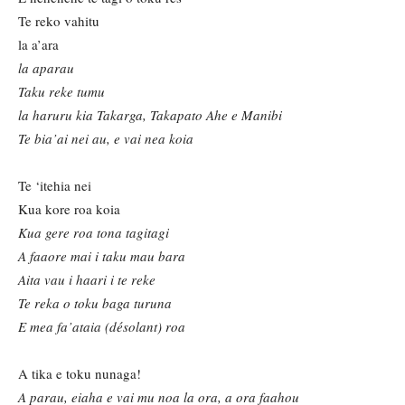
Te reko vahitu
la a’ara
la aparau
Taku reke tumu
la haruru kia Takarga, Takapato Ahe e Manibi
Te bia’ai nei au, e vai nea koia
Te ‘itehia nei
Kua kore roa koia
Kua gere roa tona tagitagi
A faaore mai i taku mau bara
Aita vau i haari i te reke
Te reka o toku baga turuna
E mea fa’ataia (d
ésolant) roa
A tika e toku nunaga!
A parau, eiaha e vai mu noa la ora, a ora faahou