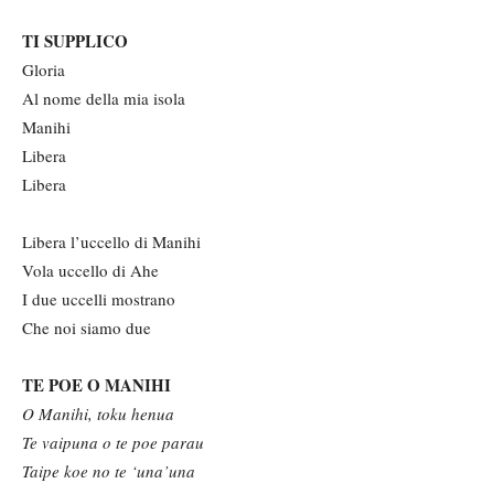
TI SUPPLICO
Gloria
Al nome della mia isola
Manihi
Libera
Libera
Libera l’uccello di Manihi
Vola uccello di Ahe
I due uccelli mostrano
Che noi siamo due
TE POE O MANIHI
O M
anihi,
toku henua
T
e vaipuna o te poe parau
T
aipe koe no te ‘una’una