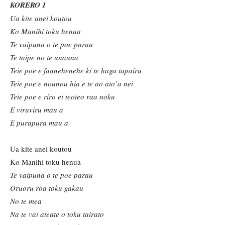
KORERO 1
Ua kite anei koutou
Ko Manihi toku henua
Te vaipuna o te poe parau
Te taipe no te unauna
Teie poe e faanehenehe ki te haga tapairu
Teie
p
oe e nounou hia e te ao ato’a nei
Teie poe e riro ei teoteo raa noku
E viruviru mau a
E purapura mau a
Ua kite anei koutou
Ko Manihi toku henua
Te vaipuna o te poe parau
Oruoru roa toku gakau
No te mea
Na te vai ateate o toku tairato