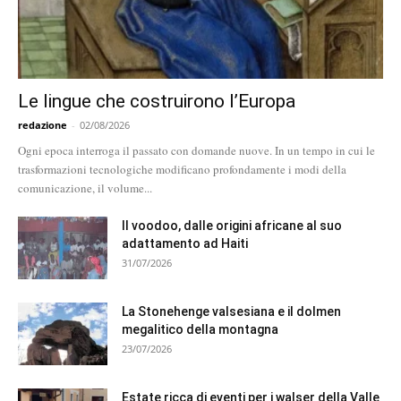
Le lingue che costruirono l’Europa
redazione
-
02/08/2026
Ogni epoca interroga il passato con domande nuove. In un tempo in cui le
trasformazioni tecnologiche modificano profondamente i modi della
comunicazione, il volume...
Il voodoo, dalle origini africane al suo
adattamento ad Haiti
31/07/2026
La Stonehenge valsesiana e il dolmen
megalitico della montagna
23/07/2026
Estate ricca di eventi per i walser della Valle