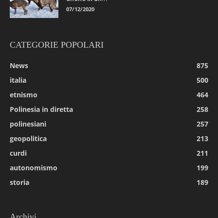
07/12/2020
CATEGORIE POPOLARI
News
875
italia
500
etnismo
464
Polinesia in diretta
258
polinesiani
257
geopolitica
213
curdi
211
autonomismo
199
storia
189
Archivi