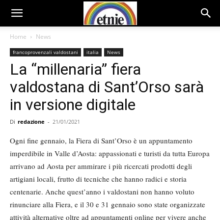
Home
News
francoprovenzali valdostani
italia
News
La “millenaria” fiera
valdostana di Sant’Orso sarà
in versione digitale
Di
redazione
-
21/01/2021
Ogni fine gennaio, la Fiera di Sant’Orso è un appuntamento
imperdibile in Valle d’Aosta: appassionati e turisti da tutta Europa
arrivano ad Aosta per ammirare i più ricercati prodotti degli
artigiani locali, frutto di tecniche che hanno radici e storia
centenarie. Anche quest’anno i valdostani non hanno voluto
rinunciare alla Fiera, e il 30 e 31 gennaio sono state organizzate
attività alternative oltre ad appuntamenti online per vivere anche