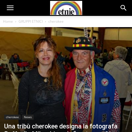
Home
GRUPPI ETNICI
cherokee
cherokee
News
Una tribù cherokee designa la fotografa