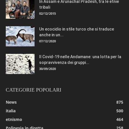
In Assam e Arunachal Pradesh, tra le etnie
tribali
02/12/2015
Un ecocidio in stile turco che si traduce
anche in un...
07/12/2020
Il Covid-19 nelle Andamane: una lotta per la
sopravvivenza dei gruppi...
30/09/2020
CATEGORIE POPOLARI
News
875
italia
500
etnismo
464
Polinesia in diretta
258