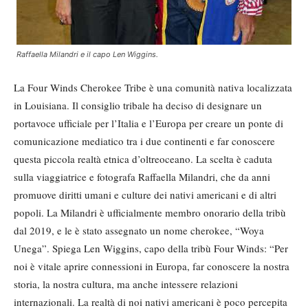
Raffaella Milandri e il capo Len Wiggins.
La Four Winds Cherokee Tribe è una comunità nativa localizzata
in Louisiana. Il consiglio tribale ha deciso di designare un
portavoce ufficiale per l’Italia e l’Europa per creare un ponte di
comunicazione mediatico tra i due continenti e far conoscere
questa piccola realtà etnica d’oltreoceano. La scelta è caduta
sulla viaggiatrice e fotografa Raffaella Milandri, che da anni
promuove diritti umani e culture dei nativi americani e di altri
popoli. La Milandri è ufficialmente membro onorario della tribù
dal 2019, e le è stato assegnato un nome cherokee, “Woya
Unega”. Spiega Len Wiggins, capo della tribù Four Winds: “Per
noi è vitale aprire connessioni in Europa, far conoscere la nostra
storia, la nostra cultura, ma anche intessere relazioni
internazionali. La realtà di noi nativi americani è poco percepita