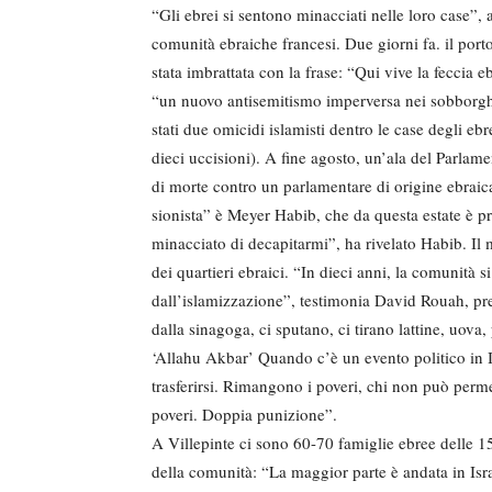
“Gli ebrei si sentono minacciati nelle loro case”,
comunità ebraiche francesi. Due giorni fa. il port
stata imbrattata con la frase: “Qui vive la feccia
“un nuovo antisemitismo imperversa nei sobborghi 
stati due omicidi islamisti dentro le case degli eb
dieci uccisioni). A fine agosto, un’ala del Parlam
di morte contro un parlamentare di origine ebraic
sionista” è Meyer Habib, che da questa estate è p
minacciato di decapitarmi”, ha rivelato Habib. Il
dei quartieri ebraici. “In dieci anni, la comunità 
dall’islamizzazione”, testimonia David Rouah, pr
dalla sinagoga, ci sputano, ci tirano lattine, uov
‘Allahu Akbar’ Quando c’è un evento politico in I
trasferirsi. Rimangono i poveri, chi non può permette
poveri. Doppia punizione”.
A Villepinte ci sono 60-70 famiglie ebree delle 1
della comunità: “La maggior parte è andata in Isr