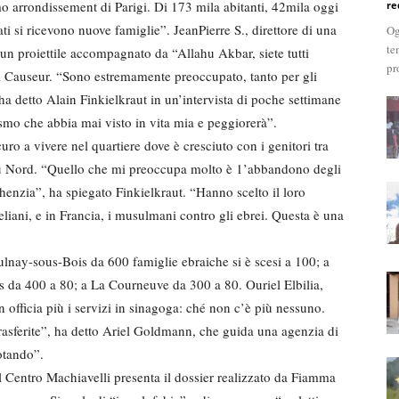
o arrondissement di Parigi. Di 173 mila abitanti, 42mila oggi
re
ati si ricevono nuove famiglie”. JeanPierre S., direttore di una
Og
te
n un proiettile accompagnato da “Allahu Akbar, siete tutti
pr
di Causeur. “Sono estremamente preoccupato, tanto per gli
 ha detto Alain Finkielkraut in un’intervista di poche settimane
tismo che abbia mai visto in vita mia e peggiorerà”.
uro a vivere nel quartiere dove è cresciuto con i genitori tra
 du Nord. “Quello che mi preoccupa molto è 1’abbandono degli
ghenzia”, ha spiegato Finkielkraut. “Hanno scelto il loro
eliani, e in Francia, i musulmani contro gli ebrei. Questa è una
nay-sous-Bois da 600 famiglie ebraiche si è scesi a 100; a
 da 400 a 80; a La Courneuve da 300 a 80. Ouriel Elbilia,
n officia più i servizi in sinagoga: ché non c’è più nessuno.
trasferite”, ha detto Ariel Goldmann, che guida una agenzia di
uotando”.
l Centro Machiavelli presenta il dossier realizzato da Fiamma