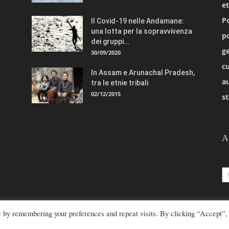
e
Po
Il Covid-19 nelle Andamane:
una lotta per la sopravvivenza
po
dei gruppi...
ge
30/09/2020
cu
In Assam e Arunachal Pradesh,
a
tra le etnie tribali
02/12/2015
st
A
Ar
e by remembering your preferences and repeat visits. By clicking “Accept”,
azione@rivistaetnie.com