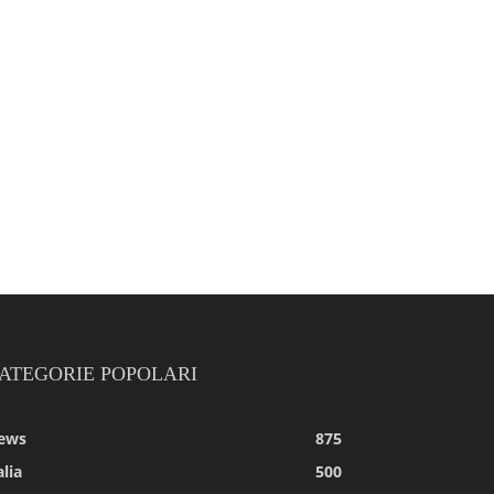
ATEGORIE POPOLARI
ews
875
alia
500