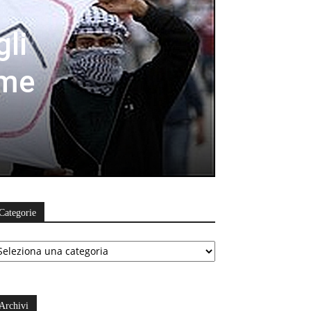
gli
ome
Categorie
ategorie
Archivi