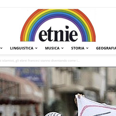
LINGUISTICA
MUSICA
STORIA
GEOGRAFI
Etnie
islamisti, gli ebrei francesi stanno diventando come i...