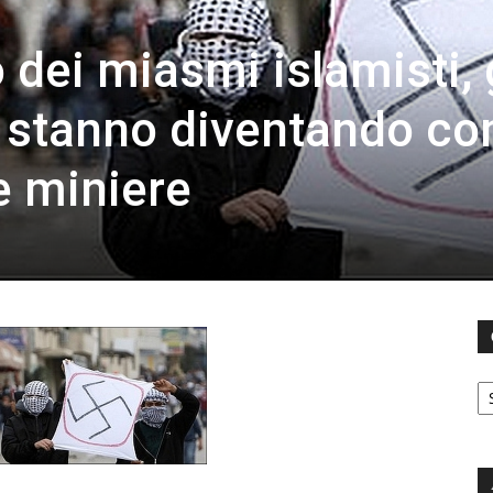
dei miasmi islamisti, 
i stanno diventando c
le miniere
C