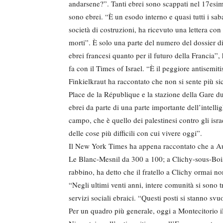
andarsene?”. Tanti ebrei sono scappati nel 17esim
sono ebrei. “È un esodo interno e quasi tutti i sab
società di costruzioni, ha ricevuto una lettera co
morti”. È solo una parte del numero del dossier 
ebrei francesi quanto per il futuro della Francia”,
fa con il Times of Israel. “È il peggiore antisemi
Finkielkraut ha raccontato che non si sente più sic
Place de la République e la stazione della Gare
ebrei da parte di una parte importante dell’intelli
campo, che è quello dei palestinesi contro gli isra
delle cose più difficili con cui vivere oggi”.
Il New York Times ha appena raccontato che a Aul
Le Blanc-Mesnil da 300 a 100; a Clichy-sous-Bois
rabbino, ha detto che il fratello a Clichy ormai no
“Negli ultimi venti anni, intere comunità si sono 
servizi sociali ebraici. “Questi posti si stanno sv
Per un quadro più generale, oggi a Montecitorio i