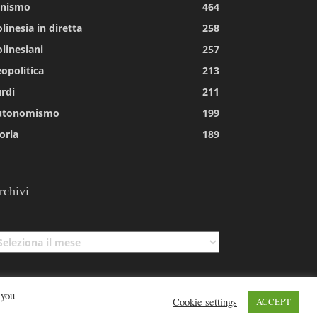
tnismo
464
linesia in diretta
258
linesiani
257
opolitica
213
rdi
211
utonomismo
199
oria
189
rchivi
chivi
 you
Cookie settings
ACCEPT