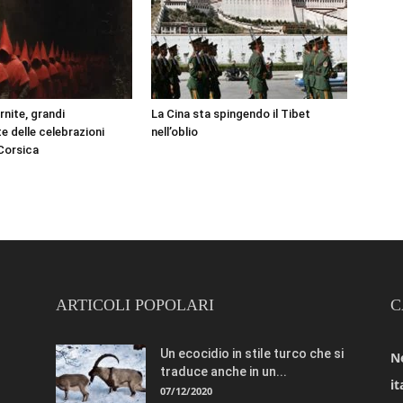
rnite, grandi
La Cina sta spingendo il Tibet
e delle celebrazioni
nell’oblio
 Corsica
ARTICOLI POPOLARI
C
Un ecocidio in stile turco che si
N
traduce anche in un...
it
07/12/2020