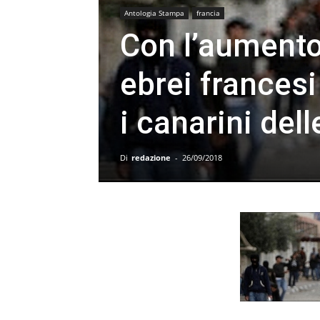
Antologia Stampa
francia
Con l’aumento 
ebrei frances
i canarini del
Di
redazione
-
26/09/2018