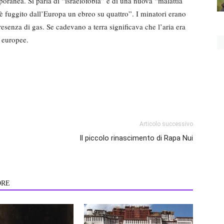
oranea. Si parla di “israelofobia” e di una nuova “malattia
 “è fuggito dall’Europa un ebreo su quattro”. I minatori erano
 presenza di gas. Se cadevano a terra significava che l’aria era
à europee.
Articolo successivo
Il piccolo rinascimento di Rapa Nui
ORE