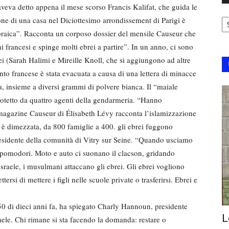
 aveva detto appena il mese scorso Francis Kalifat, che guida le
Ar
one di una casa nel Diciottesimo arrondissement di Parigi è
 ebraica”. Racconta un corposo dossier del mensile Causeur che
francesi e spinge molti ebrei a partire”. In un anno, ci sono
rei (Sarah Halimi e Mireille Knoll, che si aggiungono ad altre
ento francese è stata evacuata a causa di una lettera di minacce
a, insieme a diversi grammi di polvere bianca. Il “maiale
rotetto da quattro agenti della gendarmeria. “Hanno
 magazine Causeur di Élisabeth Lévy racconta l’islamizzazione
si è dimezzata, da 800 famiglie a 400. gli ebrei fuggono
esidente della comunità di Vitry sur Seine. “Quando usciamo
a, pomodori. Moto e auto ci suonano il clacson, gridando
sraele, i musulmani attaccano gli ebrei. Gli ebrei vogliono
rsi di mettere i figli nelle scuole private o trasferirsi. Ebrei e
50 di dieci anni fa, ha spiegato Charly Hannoun, presidente
L
aele. Chi rimane si sta facendo la domanda: restare o