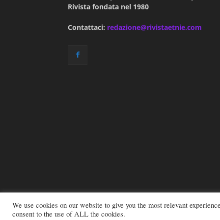
Rivista fondata nel 1980
Contattaci:
redazione@rivistaetnie.com
We use cookies on our website to give you the most relevant experienc
consent to the use of ALL the cookies.
© 2026 All rights reserved - Etnie -
Email:
red