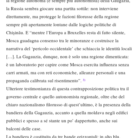
la regione autonoma (e sempre più autonomista) della Gaugazia,
la Russia sembra giocare una partita sottile: non interviene
direttamente, ma protegge le fazioni filorusse della regione
sempre più apertamente lontane dalle logiche politiche di
Chișinău. E “mentre l’Europa a Bruxelles resta di fatto silente,
Mosca guadagna consenso tra le minoranze e costruisce la
narrativa del ‘pericolo occidentale’ che schiaccia le identità locali
[…]. La Gagauzia, dunque, non è solo una regione dimenticata:
è un laboratorio per capire come Mosca esercita influenza senza
carri armati, ma con reti economiche, alleanze personali e una
propaganda calibrata sul risentimento”.
3)
Ulteriore testimonianza di questa contrapposizione politica tra il
governo centrale e quello autonomista regionale, oltre che del
chiaro nazionalismo filorusso di quest’ultimo, è la presenza della
bandiera della Gagauzia, accanto a quella moldava negli edifici
pubblici e spesso a sé stante un po’ dappertutto, anche sui
balconi delle case.
La bandiera è costituita da tre bande orizzontali: in alto blu,