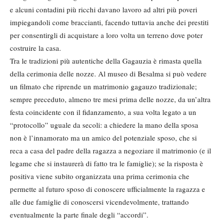
e alcuni contadini più ricchi davano lavoro ad altri più poveri
impiegandoli come braccianti, facendo tuttavia anche dei prestiti
per consentirgli di acquistare a loro volta un terreno dove poter
costruire la casa.
Tra le tradizioni più autentiche della Gagauzia è rimasta quella
della cerimonia delle nozze. Al museo di Besalma si può vedere
un filmato che riprende un matrimonio gagauzo tradizionale;
sempre preceduto, almeno tre mesi prima delle nozze, da un’altra
festa coincidente con il fidanzamento, a sua volta legato a un
“protocollo” uguale da secoli: a chiedere la mano della sposa
non è l’innamorato ma un amico del potenziale sposo, che si
reca a casa del padre della ragazza a negoziare il matrimonio (e il
legame che si instaurerà di fatto tra le famiglie); se la risposta è
positiva viene subito organizzata una prima cerimonia che
permette al futuro sposo di conoscere ufficialmente la ragazza e
alle due famiglie di conoscersi vicendevolmente, trattando
eventualmente la parte finale degli “accordi”.