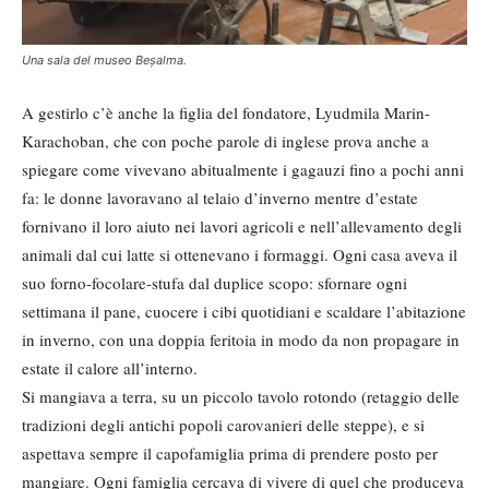
Una sala del museo Beșalma.
A gestirlo c’è anche la figlia del fondatore, Lyudmila Marin-
Karachoban, che con poche parole di inglese prova anche a
spiegare come vivevano abitualmente i gagauzi fino a pochi anni
fa: le donne lavoravano al telaio d’inverno mentre d’estate
fornivano il loro aiuto nei lavori agricoli e nell’allevamento degli
animali dal cui latte si ottenevano i formaggi. Ogni casa aveva il
suo forno-focolare-stufa dal duplice scopo: sfornare ogni
settimana il pane, cuocere i cibi quotidiani e scaldare l’abitazione
in inverno, con una doppia feritoia in modo da non propagare in
estate il calore all’interno.
Si mangiava a terra, su un piccolo tavolo rotondo (retaggio delle
tradizioni degli antichi popoli carovanieri delle steppe), e si
aspettava sempre il capofamiglia prima di prendere posto per
mangiare. Ogni famiglia cercava di vivere di quel che produceva