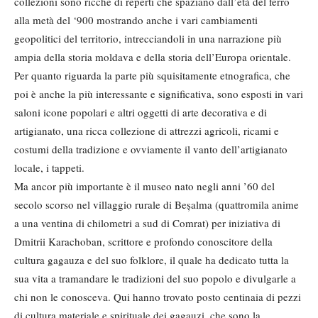
collezioni sono ricche di reperti che spaziano dall’età del ferro
alla metà del ‘900 mostrando anche i vari cambiamenti
geopolitici del territorio, intrecciandoli in una narrazione più
ampia della storia moldava e della storia dell’Europa orientale.
Per quanto riguarda la parte più squisitamente etnografica, che
poi è anche la più interessante e significativa, sono esposti in vari
saloni icone popolari e altri oggetti di arte decorativa e di
artigianato, una ricca collezione di attrezzi agricoli, ricami e
costumi della tradizione e ovviamente il vanto dell’artigianato
locale, i tappeti.
Ma ancor più importante è il museo nato negli anni ’60 del
secolo scorso nel villaggio rurale di Beșalma (quattromila anime
a una ventina di chilometri a sud di Comrat) per iniziativa di
Dmitrii Karachoban, scrittore e profondo conoscitore della
cultura gagauza e del suo folklore, il quale ha dedicato tutta la
sua vita a tramandare le tradizioni del suo popolo e divulgarle a
chi non le conosceva. Qui hanno trovato posto centinaia di pezzi
di cultura materiale e spirituale dei gagauzi, che sono la