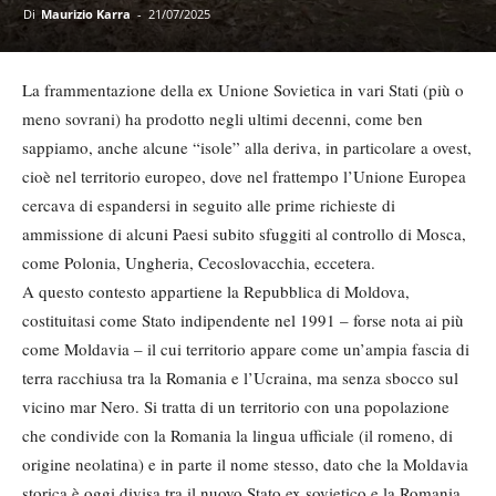
Di
Maurizio Karra
-
21/07/2025
La frammentazione della ex Unione Sovietica in vari Stati (più o
meno sovrani) ha prodotto negli ultimi decenni, come ben
sappiamo, anche alcune “isole” alla deriva, in particolare a ovest,
cioè nel territorio europeo, dove nel frattempo l’Unione Europea
cercava di espandersi in seguito alle prime richieste di
ammissione di alcuni Paesi subito sfuggiti al controllo di Mosca,
come Polonia, Ungheria, Cecoslovacchia, eccetera.
A questo contesto appartiene la Repubblica di Moldova,
costituitasi come Stato indipendente nel 1991 – forse nota ai più
come Moldavia – il cui territorio appare come un’ampia fascia di
terra racchiusa tra la Romania e l’Ucraina, ma senza sbocco sul
vicino mar Nero. Si tratta di un territorio con una popolazione
che condivide con la Romania la lingua ufficiale (il romeno, di
origine neolatina) e in parte il nome stesso, dato che la Moldavia
storica è oggi divisa tra il nuovo Stato ex sovietico e la Romania,