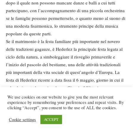
dopo il quale non possono mancare danze e balli a cui tutti
partecipano, con l’accompagnamento di una piccola orchestrina
se le famiglie possono permetterselo, o quanto meno al suono di
una modesta fisarmonica, lo strumento principe della musica
popolare da queste parti.
Se il matrimonio è la festa familiare più importante nel novero
delle tradizioni gagauze, è Hederlez la principale festa legata al
ciclo della natura, a simboleggiare il risveglio primaverile e
l’inizio del pascolo del bestiame, una delle attività tradizionali
più importanti della vita sociale di quest’angolo d’Europa. La
festa di Hederlez ricorre a data fissa il 6 maggio, giorno in cui il
calendario ortodosso ricorda san Giorgio il Vittorioso.
I preparativi per l’Hederlez iniziano con largo anticipo, poiché le
We use cookies on our website to give you the most relevant
experience by remembering your preferences and repeat visits. By
famiglie gagauze puliscono e decorano meticolosamente le loro
clicking “Accept”, you consent to the use of ALL the cookies.
case. Il giorno della festa, le persone si riuniscono all’alba in un
luogo all’aperto vicino a un fiume, una foresta o un luogo sacro e
Cookie settings
ACCEPT
portano offerte di cibi tradizionali, tra cui pilaf, kebab, pane e