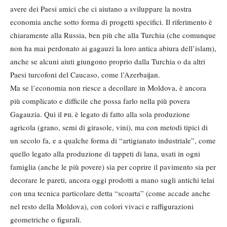
avere dei Paesi amici che ci aiutano a sviluppare la nostra
economia anche sotto forma di progetti specifici. Il riferimento è
chiaramente alla Russia, ben più che alla Turchia (che comunque
non ha mai perdonato ai gagauzi la loro antica abiura dell’islam),
anche se alcuni aiuti giungono proprio dalla Turchia o da altri
Paesi turcofoni del Caucaso, come l’Azerbaijan.
Ma se l’economia non riesce a decollare in Moldova, è ancora
più complicato e difficile che possa farlo nella più povera
Gagauzia. Qui il
pil
è legato di fatto alla sola produzione
agricola (grano, semi di girasole, vini), ma con metodi tipici di
un secolo fa, e a qualche forma di “artigianato industriale”, come
quello legato alla produzione di tappeti di lana, usati in ogni
famiglia (anche le più povere) sia per coprire il pavimento sia per
decorare le pareti, ancora oggi prodotti a mano sugli antichi telai
con una tecnica particolare detta “scoarta” (come accade anche
nel resto della Moldova), con colori vivaci e raffigurazioni
geometriche o figurali.