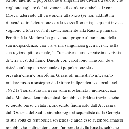
vogliono tagliare definitivamente il cordone ombelicale con
Mosca, aderendo all’
ue
e anche alla
nato
(se non addirittura
riunendosi in federazione con la stessa Romania), e quanti invece
vogliono a tutti i costi il riavvicinamento alla Russia putiniana.
Per di più la Moldova ha già subìto, proprio al momento della
sua indipendenza, una breve ma sanguinosa guerra civile nella
sua regione più orientale, la Transnistria, una strettissima striscia
di terra a est del fiume Dniestr con capoluogo Tiraspol, dove
risiede un’ampia percentuale di popolazione slava
prevalentemente russofona. Grazie all’immediato intervento
militare russo a sostegno delle forze indipendentiste locali, nel
1992 la Transnistria ha a sua volta proclamato l’indipendenza
dalla Moldova denominandosi Repubblica Pridnestrovie, anche
se questo passo è stata riconosciuto finora solo dall’Abcazia e
dall’Ossezia del Sud, entrambe regioni separatiste della Georgia
(a sua volta ex repubblica sovietica) e anch’esse autoproclamatesi
repubbliche indipendenti con l’appoggio della Russia, sebbene