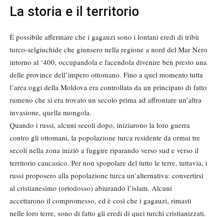
La storia e il territorio
È possibile affermare che i gagauzi sono i lontani eredi di tribù
turco-selgiuchide che giunsero nella regione a nord del Mar Nero
intorno al ‘400, occupandola e facendola divenire ben presto una
delle province dell’impero ottomano. Fino a quel momento tutta
l’area oggi della Moldova era controllata da un principato di fatto
rumeno che si era trovato un secolo prima ad affrontare un’altra
invasione, quella mongola.
Quando i russi, alcuni secoli dopo, iniziarono la loro guerra
contro gli ottomani, la popolazione turca residente da ormai tre
secoli nella zona iniziò a fuggire riparando verso sud e verso il
territorio caucasico. Per non spopolare del tutto le terre, tuttavia, i
russi proposero alla popolazione turca un’alternativa: convertirsi
al cristianesimo (ortodosso) abiurando l’islam. Alcuni
accettarono il compromesso, ed è così che i gagauzi, rimasti
nelle loro terre, sono di fatto gli eredi di quei turchi cristianizzati.