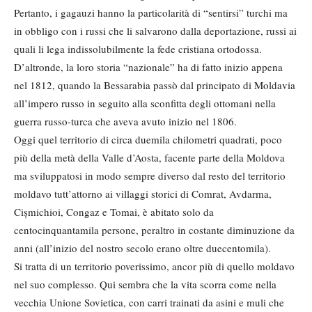
Pertanto, i gagauzi hanno la particolarità di “sentirsi” turchi ma
in obbligo con i russi che li salvarono dalla deportazione, russi ai
quali li lega indissolubilmente la fede cristiana ortodossa.
D’altronde, la loro storia “nazionale” ha di fatto inizio appena
nel 1812, quando la Bessarabia passò dal principato di Moldavia
all’impero russo in seguito alla sconfitta degli ottomani nella
guerra russo-turca che aveva avuto inizio nel 1806.
Oggi quel territorio di circa duemila chilometri quadrati, poco
più della metà della Valle d’Aosta, facente parte della Moldova
ma sviluppatosi in modo sempre diverso dal resto del territorio
moldavo tutt’attorno ai villaggi storici di Comrat, Avdarma,
Cișmichioi, Congaz e Tomai, è abitato solo da
centocinquantamila persone, peraltro in costante diminuzione da
anni (all’inizio del nostro secolo erano oltre duecentomila).
Si tratta di un territorio poverissimo, ancor più di quello moldavo
nel suo complesso. Qui sembra che la vita scorra come nella
vecchia Unione Sovietica, con carri trainati da asini e muli che