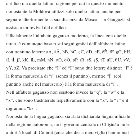
cirillico o a quello latino; ragione per cui in questo momento –
nonostante la Moldova utilizzi solo quello latino, anche per
segnare ulteriormente la sua distanza da Mosca – in Gaugazia si
assiste a un revival del cirillico.
Ufficialmente l’alfabeto gagauzo moderno, in linea con quello
turco, è comunque basato sui segni grafici dell’alfabeto latino,
con trentuno lettere: aA, äÄ, bB, bC, çÇ, dD, eE, êÊ, fF, gG, hH,
ıI, iİ, jJ, kK, lL, mM, nN, oO, öÖ, pP, rR, sS, şŞ, tT, uU, üÜ, vV,
yY, zZ. Va precisato che “I” ed “İ” sono due lettere distinte: “I” è
la forma maiuscola di “ı” (senza il puntino), mentre “İ” (col
puntino anche nel maiuscolo) è la forma maiuscola di “i”.
Nell’alfabeto gagauzo non esistono invece la “q”, la “w” e la
“x”, che sono traslitterate rispettivamente con la “k”, la “v” e il
digramma “ks”.
Nonostante la lingua gagauza sia stata dichiarata lingua ufficiale
della regione autonoma, né il governo centrale di Chișinău né le
autorità locali di Comrat (cosa che desta meraviglia) hanno mai