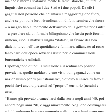
ma che riafferma sostanzialmente le radici storiche, culturali e
linguistiche comuni tra i due Stati e i due popoli. Da ciò i
gagauzi non possono che chiamarsi a maggior ragione fuori,
anche se poi tra le loro rivendicazioni di fatto sembra che finora
– o meglio fino al momento dell’arresto della governatrice Gutsul
– a prevalere sia un formale bilinguismo che lascia però fuori il
rumeno, cioè la malvista lingua “statale”, in favore del loro
dialetto turco nell’uso quotidiano e familiare, affiancato al russo
tanto caro dell’epoca sovietica usato per le comunicazioni
burocratiche e ufficiali.
Capovolgendo quindi la situazione e il sentimento politico
prevalente, quello moldavo viene visto tra i gagauzi come un
nazionalismo per di più “straniero”, e questo li unisce di fatto ai
pochi slavi ancora presenti sul “proprio” territorio (ucraini e
russi).
“Hanno già provato a cancellarci dalla storia negli anni ‘40, poi
ancora negli anni ’90, e oggi nuovamente. Vogliono costringerci
ad abbandonare la nostra memoria collettiva e a farci usare una