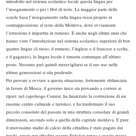
introdotto nel sistema scolastico locale questa lingua per
l’insegnamento o per i libri di testo. La maggior parte delle
scuole basa l’insegnamento sulla lingua russa proprio in
contrapposizione al resto della Moldova, dove ovviamente
l’istruzione è impartita in rumeno. E anche negli ultimi anni che
hanno visto l’introduzione nel sistema scolastico superiore di ben
quattro lingue (il russo, il rumeno, l’inglese o il francese a scelta,
e il gagauzo), la lingua locale è rimasta comunque all’ultimo
posto. Nessuno può quindi meravigliarsi se il suo uso nelle
ultime generazioni si stia perdendo.
Per provare a ovviare a questa situazione, fortemente sbilanciata
in favore di Mosca, il governo turco sta provando a correre ai
ripari: nel capoluogo Comrat, ha finanziato la costruzione di un
enorme centro culturale e turistico, e ha trasformato il suo
piccolo consolato del passato in una struttura consolare di grandi
dimensioni, seconda solo a quella della capitale moldava. E pure
il nuovissimo stadio di calcio della cittadina è stato pagato dai
turchi, giusto per ribadire quanto Erdoğan tenga a questo pezzo