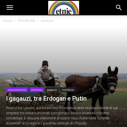
Home
DISCIPLINE
etnismo
autonomismo
etnismo
gagauzi
moldova
I gagauzi, tra Erdogan e Putin
Povera tra i poveri, questa piccola minoranza della Moldova divide le sue
simpatie tra Ankara (essendo turcofona) e Mosca (essendo cristiana
ortodossa). E nessuna intenzione di essere risucchiata nella “Grande
Romania” a cui aspira il governo centrale di Chișinău.