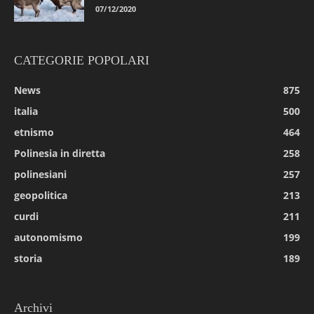
07/12/2020
CATEGORIE POPOLARI
News
875
italia
500
etnismo
464
Polinesia in diretta
258
polinesiani
257
geopolitica
213
curdi
211
autonomismo
199
storia
189
Archivi