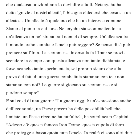
che qualcosa funzioni non lo devi dire a tutti. Netanyahu ha
detto ‘grazie ai nostri alleati’, lì bisogna chiedersi che cosa sia un
alleato… Un alleato è qualcuno che ha un interesse comune.
Siamo al punto in cui forse Netanyahu sta scommettendo su
un’alleanza un po’ strana tra i nemici di sempre. Un’alleanza tra
il mondo arabo sunnita e Israele può reggere? Se pensa di sì può
premere sull’Iran. La scommessa inversa la fa l’Iran: se provi a
scendere in campo con questa alleanza non tanto dichiarata, e
forse neanche tanto sperimentata, sei proprio sicuro che alla
prova dei fatti di una guerra combattuta staranno con te e non
staranno con noi? Le guerre si giocano su scommesse e si
perdono sempre”.
E sui costi di una guerra: “La guerra oggi è un’espressione anche
dell’economia, un Paese povero ha delle possibilità belliche
limitate, un Paese ricco ne ha tutt’altre”, ha sottolineato Capitini.
“Adesso c’è questa famosa Iron Dome, questa cupola di ferro
che protegge a bassa quota tutta Israele. In realtà ci sono altri due