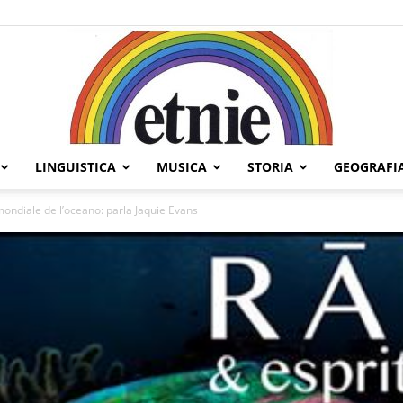
LINGUISTICA
MUSICA
STORIA
GEOGRAFI
Etnie
ondiale dell’oceano: parla Jaquie Evans