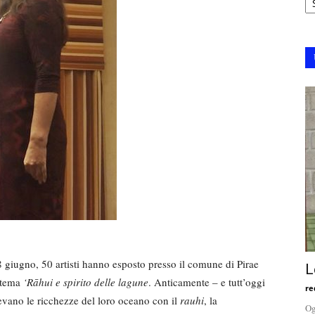
8 giugno, 50 artisti hanno esposto presso il comune di Pirae
L
l tema
‘Rāhui e spirito delle lagune
. Anticamente – e tutt’oggi
re
evano le ricchezze del loro oceano con il
rauhi
, la
Og