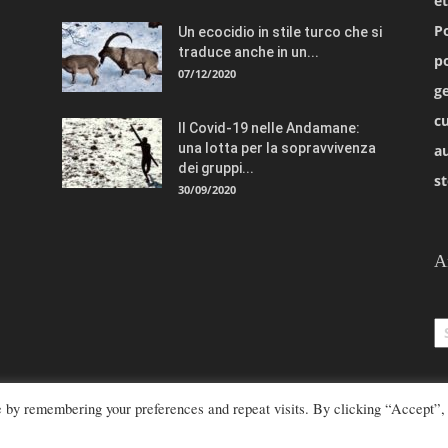
e
Po
Un ecocidio in stile turco che si
traduce anche in un...
po
07/12/2020
ge
cu
Il Covid-19 nelle Andamane:
una lotta per la sopravvivenza
a
dei gruppi...
st
30/09/2020
A
Ar
e by remembering your preferences and repeat visits. By clicking “Accept”,
azione@rivistaetnie.com