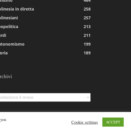
tnismo
464
linesia in diretta
258
linesiani
257
opolitica
213
rdi
211
utonomismo
199
oria
189
rchivi
chivi
 you
Cookie settings
ACCEPT