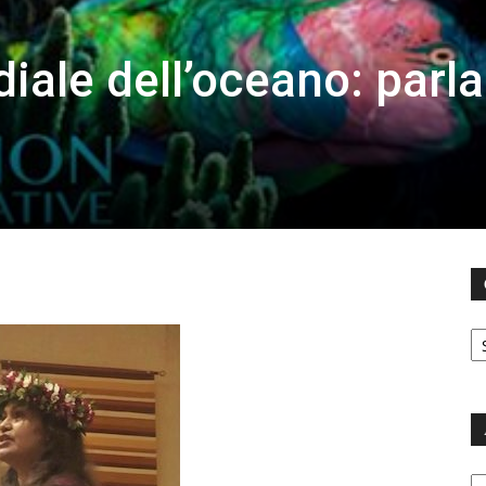
iale dell’oceano: parla
C
Ar