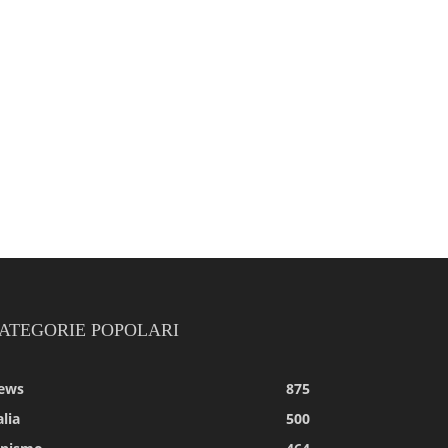
ATEGORIE POPOLARI
ews
875
alia
500