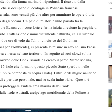
tendo alla fauna marina di riprodursi. Il ricavato dalla
te
i che si occupano di ecologia in Polinesia francese.
pr
a sala, sono venuti più che altro per ammirare le opere d’arte
 degli oceani. Un paio di relatori hanno parlato tra la
quie Evans: con voce forte e ferma inizia a recitare la preghiera
ito. L’attenzione è immediatamente catturata, cala il silenzio.
e due ore di volo da Tahiti, vincitrice del Goldman
 per l’Ambiente), ci presenta le misure in atto nel suo Paese
a emersa nel suo territorio. In seguito ai suoi sforzi volti a
 governo delle Cook Islands ha creato il parco Marae Moana,
e 15 isole che formano questo piccolo Stato sperduto nelle
r il 99% composta di acqua salata). Entro le 50 miglie nautiche
odi e per uso personale, mai su scala industriale. Questo è
e a proteggere l’intera area marina delle Cook.
dalle isole Australi, arcipelago meridionale della Polinesia