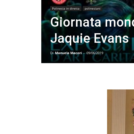
Polinesia in diretta
polinesiani
Giornata mond
Jaquie Evans
Di
Manuela Macori
-
09/06/2019