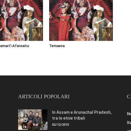
amari’i Afareaitu
Temaeva
ARTICOLI POPOLARI
C
In Assam e Arunachal Pradesh,
N
tra le etnie tribali
it
02/12/2015