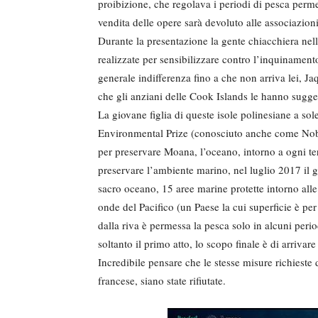
proibizione, che regolava i periodi di pesca permet
vendita delle opere sarà devoluto alle associazion
Durante la presentazione la gente chiacchiera nell
realizzate per sensibilizzare contro l’inquinamento
generale indifferenza fino a che non arriva lei, Ja
che gli anziani delle Cook Islands le hanno sugger
La giovane figlia di queste isole polinesiane a sol
Environmental Prize (conosciuto anche come Nobel
per preservare Moana, l’oceano, intorno a ogni terr
preservare l’ambiente marino, nel luglio 2017 il
sacro oceano, 15 aree marine protette intorno all
onde del Pacifico (un Paese la cui superficie è pe
dalla riva è permessa la pesca solo in alcuni peri
soltanto il primo atto, lo scopo finale è di arrivar
Incredibile pensare che le stesse misure richieste 
francese, siano state rifiutate.