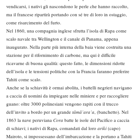
vendicarsi, i nativi gli nascondono le perle che hanno raccolto,
ma il francese ripartirà portando con sé tre di loro in ostaggio,
come risarcimento del furto.
Nel 1860, una compagnia inglese sfrutta l’isola di Rapa come
scalo navale tra Wellington e il canale di Panama, appena
inaugurato. Nella parte più interna della baia viene costruita una
stazione per il rifornimento di carbone, ma qui è difficile
ricavarne di buona qualità: questo fatto, le dimensioni ridotte
dell’isola e le tensioni politiche con la Francia faranno preferire
Tahiti come scalo.
Anche se la schiavitù è ormai abolita, i battelli negrieri navigano
a caccia di uomini da impiegare nelle miniere e per raccogliere
guano: oltre 3000 polinesiani vengono rapiti con il trucco
dell’invito a bordo per un grande
tāmā’ara’a
, (banchetto). Nel
1863 la nave peruviana
Cora
batte le isole del Pacifico a caccia
di schiavi; i nativi di Rapa, comandati dal loro
ariki
(capo)
Mairoto, si impossessano dell’imbarcazione e la portano a Tahiti