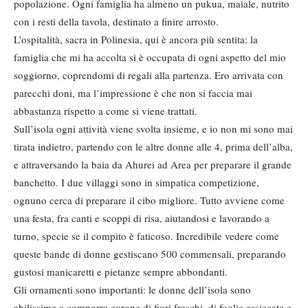
popolazione. Ogni famiglia ha almeno un pukua, maiale, nutrito
con i resti della tavola, destinato a finire arrosto.
L’ospitalità, sacra in Polinesia, qui è ancora più sentita: la
famiglia che mi ha accolta si è occupata di ogni aspetto del mio
soggiorno, coprendomi di regali alla partenza. Ero arrivata con
parecchi doni, ma l’impressione è che non si faccia mai
abbastanza rispetto a come si viene trattati.
Sull’isola ogni attività viene svolta insieme, e io non mi sono mai
tirata indietro, partendo con le altre donne alle 4, prima dell’alba,
e attraversando la baia da Ahurei ad Area per preparare il grande
banchetto. I due villaggi sono in simpatica competizione,
ognuno cerca di preparare il cibo migliore. Tutto avviene come
una festa, fra canti e scoppi di risa, aiutandosi e lavorando a
turno, specie se il compito è faticoso. Incredibile vedere come
queste bande di donne gestiscano 500 commensali, preparando
gustosi manicaretti e pietanze sempre abbondanti.
Gli ornamenti sono importanti: le donne dell’isola sono
abilissime a comporre corone di fiori freschi, di foglie essiccate e