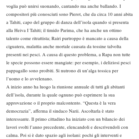
voglia può unirsi suonando, cantando ma anche ballando. I
compositori più conosciuti sono Pierot, che da circa 10 anni abita
a Tahiti, capo del gruppo di danza dell’isola quando si presenta
alla Heiva I Tahiti; il timido Parima, che ha anche un ottimo
talento come ritrattista; Rairi purtroppo è mancato a causa della
ciguatera, malattia anche mortale causata da tossine talvolta
presenti nei pesci. A causa di questo problema, a Rapa non tutte
le specie possono essere mangiate: per esempio, i deliziosi pesci
pappagallo sono proibiti. Si nutrono di un’alga tossica per
l’uomo e lo avvelenano.
A inizio anno ha luogo la riunione annuale di tutti gli abitanti
dell’isola, durante la quale ognuno può esprimere la sua
approvazione o il proprio malcontento. “Questa è la vera
democrazia”, afferma il sindaco Narii. Ascoltarla è stato
interessante. Il primo cittadino ha iniziato con un bilancio dei
lavori svolti l’anno precedente, elencandoli e descrivendoli con
calma. Poi si è dato spazio agli isolani: pochi gli interventi e