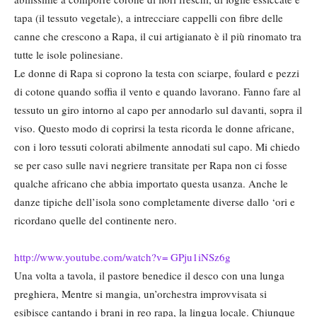
tapa (il tessuto vegetale), a intrecciare cappelli con fibre delle
canne che crescono a Rapa, il cui artigianato è il più rinomato tra
tutte le isole polinesiane.
Le donne di Rapa si coprono la testa con sciarpe, foulard e pezzi
di cotone quando soffia il vento e quando lavorano. Fanno fare al
tessuto un giro intorno al capo per annodarlo sul davanti, sopra il
viso. Questo modo di coprirsi la testa ricorda le donne africane,
con i loro tessuti colorati abilmente annodati sul capo. Mi chiedo
se per caso sulle navi negriere transitate per Rapa non ci fosse
qualche africano che abbia importato questa usanza. Anche le
danze tipiche dell’isola sono completamente diverse dallo ‘ori e
ricordano quelle del continente nero.
http://www.youtube.com/watch?v= GPju1iNSz6g
Una volta a tavola, il pastore benedice il desco con una lunga
preghiera, Mentre si mangia, un’orchestra improvvisata si
esibisce cantando i brani in reo rapa, la lingua locale. Chiunque