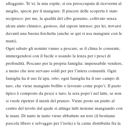
alloggiato. Te’ei, la mia ospite, si era preoccupata di ricevermi al
meglio, specie per il mangiare. Il piacere delle scoperta è stato
reciproco: per me, la qualità del cibo genuino, coltivato senza
alcun aiuto chimico, gustoso, dal sapore intenso; per lei, trovarsi
davanti una buona forchetta (anche se qui si usa mangiare con le
mani).
Ogni sabato gli uomini vanno a pescare, se il clima lo consente,
immergendosi con il fucile o usando la lenza per i pesci di
profondità. Pescano per la propria famiglia: impensabile vendere,
a meno che non servano soldi per per l’intera comunità. Ogni
famiglia ha il suo fa’apu, orto; ogni famiglia ha il suo campo di
taro, che viene mangiato bollito o lavorato come popo’i. Il pasto
tipico è composto da pesce e taro; la sera popo’i nel latte, se non
si vuole ripetere il menù del pranzo. Viene posto un piatto al
centro del tavolo dal quale si attinge tutti insieme mangiando con
le mani. Di tanto in tanto viene abbattuto un toro (il bestiame
pascola libero e selvaggio per l’isola) e la carne distribuita fra la