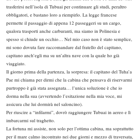
trasferirsi nell’isola di Tubuai per continuare gli studi, peraltro
obbligatori, e bastano loro a riempirlo. La legge francese
permette il passaggio di appena 12 passeggeri su un cargo,
qualora trasporti anche carburanti, ma siamo in Polinesia e
spesso si chiude un occhio… Nel mio caso non è stato semplice,
mi sono dovuta fare raccomandare dal fratello del capitano,
capitano anch’egli ma su un’altra nave con la quale ho già
viaggiato.
Il giorno prima della partenza, la sorpresa: il capitano del Tuha’a
Pae mi chiama per dirmi che la cabina che pensava di riservarmi
purtroppo è già stata assegnata… l’unica soluzione è che io
dorma nella sua (avvertendo l’esitazione nella mia voce, mi
assicura che lui dormirà nel saloncino).
Per riuscire a “infilarmi”, dovrò raggiungere Tubuai in aereo e lì
imbarcarmi sul traghetto.
La fortuna mi assiste, non solo per l’ottima cabina, ma soprattutto
per il mare calmo incontrato nei due giorni e mezzo di traversata,