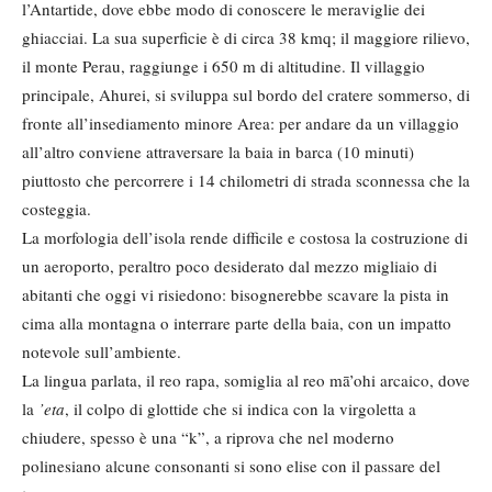
l’Antartide, dove ebbe modo di conoscere le meraviglie dei
ghiacciai. La sua superficie è di circa 38 kmq; il maggiore rilievo,
il monte Perau, raggiunge i 650 m di altitudine. Il villaggio
principale, Ahurei, si sviluppa sul bordo del cratere sommerso, di
fronte all’insediamento minore Area: per andare da un villaggio
all’altro conviene attraversare la baia in barca (10 minuti)
piuttosto che percorrere i 14 chilometri di strada sconnessa che la
costeggia.
La morfologia dell’isola rende difficile e costosa la costruzione di
un aeroporto, peraltro poco desiderato dal mezzo migliaio di
abitanti che oggi vi risiedono: bisognerebbe scavare la pista in
cima alla montagna o interrare parte della baia, con un impatto
notevole sull’ambiente.
La lingua parlata, il reo rapa, somiglia al reo mā’ohi arcaico, dove
la
’eta
, il colpo di glottide che si indica con la virgoletta a
chiudere, spesso è una “k”, a riprova che nel moderno
polinesiano alcune consonanti si sono elise con il passare del