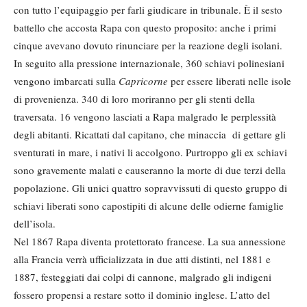
con tutto l’equipaggio per farli giudicare in tribunale. È il sesto
battello che accosta Rapa con questo proposito: anche i primi
cinque avevano dovuto rinunciare per la reazione degli isolani.
In seguito alla pressione internazionale, 360 schiavi polinesiani
vengono imbarcati sulla
Capricorne
per essere liberati nelle isole
di provenienza. 340 di loro moriranno per gli stenti della
traversata. 16 vengono lasciati a Rapa malgrado le perplessità
degli abitanti. Ricattati dal capitano, che minaccia di gettare gli
sventurati in mare, i nativi li accolgono. Purtroppo gli ex schiavi
sono gravemente malati e causeranno la morte di due terzi della
popolazione. Gli unici quattro sopravvissuti di questo gruppo di
schiavi liberati sono capostipiti di alcune delle odierne famiglie
dell’isola.
Nel 1867 Rapa diventa protettorato francese. La sua annessione
alla Francia verrà ufficializzata in due atti distinti, nel 1881 e
1887, festeggiati dai colpi di cannone, malgrado gli indigeni
fossero propensi a restare sotto il dominio inglese. L’atto del