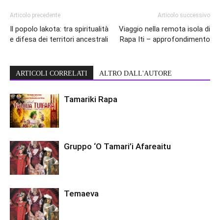
Articolo precedente
Articolo successivo
Il popolo lakota: tra spiritualità
Viaggio nella remota isola di
e difesa dei territori ancestrali
Rapa Iti – approfondimento
ARTICOLI CORRELATI
ALTRO DALL'AUTORE
Tamariki Rapa
Gruppo ‘O Tamari’i Afareaitu
Temaeva