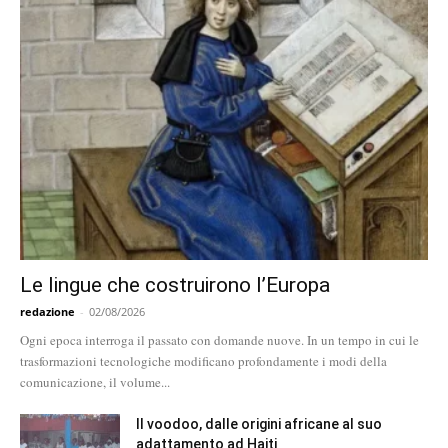
Le lingue che costruirono l’Europa
redazione
-
02/08/2026
Ogni epoca interroga il passato con domande nuove. In un tempo in cui le
trasformazioni tecnologiche modificano profondamente i modi della
comunicazione, il volume...
Il voodoo, dalle origini africane al suo
adattamento ad Haiti