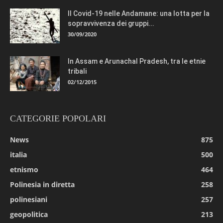
Il Covid-19 nelle Andamane: una lotta per la
sopravvivenza dei gruppi...
30/09/2020
In Assam e Arunachal Pradesh, tra le etnie
tribali
02/12/2015
CATEGORIE POPOLARI
News
875
italia
500
etnismo
464
Polinesia in diretta
258
polinesiani
257
geopolitica
213