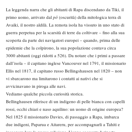
La leggenda narra che gli abitanti di Rapa discendano da Tiki, il
primo uomo, arrivato dal
pō
(oscurità) della mitologica terra di
Avaiki, il nostro aldilà. La remota isola ha vissuto in uno stato di
guerra perpetua per la scarsità di terre da coltivare – fino alla sua
scoperta da parte dei navigatori europei – quando, prima delle
epidemie che la colpirono, la sua popolazione contava circa
3000 abitanti (oggi ridotti a 526). Da notare che i primi a passare
dall’isola – il capitano inglese Vancouver nel 1791, il missionario
Ellis nel 1817, il capitano russo Bellingshausen nel 1820 – non
vi sbarcarono ma limitarono i contatti ai nativi che si
avvicinavano in piroga alle navi.
Vediamo qualche piccola curiosità storica.
Bellinghausen riferisce di un indigeno di pelle bianca con capelli
rossi, occhi chiari e naso aquilino: un uomo di origine europea?
Nel 1825 il missionario Davies, di passaggio a Rapa, imbarca
due indigeni, Paparua e Aitareru, per accompagnarli a Tahiti e
insegnare loro la nuova religione. L’anno seguente li riporta