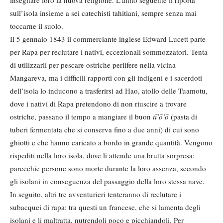
sull’isola insieme a sei catechisti tahitiani, sempre senza mai
toccarne il suolo.
Il 5 gennaio 1843 il commerciante inglese Edward Lucett parte
per Rapa per reclutare i nativi, eccezionali sommozzatori. Tenta
di utilizzarli per pescare ostriche perlifere nella vicina
Mangareva, ma i difficili rapporti con gli indigeni e i sacerdoti
dell’isola lo inducono a trasferirsi ad Hao, atollo delle Tuamotu,
dove i nativi di Rapa pretendono di non riuscire a trovare
ostriche, passano il tempo a mangiare il buon
tī’ō’ō
(pasta di
tuberi fermentata che si conserva fino a due anni) di cui sono
ghiotti e che hanno caricato a bordo in grande quantità. Vengono
rispediti nella loro isola, dove li attende una brutta sorpresa:
parecchie persone sono morte durante la loro assenza, secondo
gli isolani in conseguenza del passaggio della loro stessa nave.
In seguito, altri tre avventurieri tenteranno di reclutare i
subacquei di rapa: tra questi un francese, che si lamenta degli
isolani e li maltratta, nutrendoli poco e picchiandoli. Per