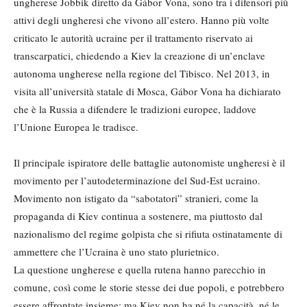
ungherese Jobbik diretto da Gábor Vona, sono tra i difensori più
attivi degli ungheresi che vivono all’estero. Hanno più volte
criticato le autorità ucraine per il trattamento riservato ai
transcarpatici, chiedendo a Kiev la creazione di un’enclave
autonoma ungherese nella regione del Tibisco. Nel 2013, in
visita all’università statale di Mosca, Gábor Vona ha dichiarato
che è la Russia a difendere le tradizioni europee, laddove
l’Unione Europea le tradisce.
Il principale ispiratore delle battaglie autonomiste ungheresi è il
movimento per l’autodeterminazione del Sud-Est ucraino.
Movimento non istigato da “sabotatori” stranieri, come la
propaganda di Kiev continua a sostenere, ma piuttosto dal
nazionalismo del regime golpista che si rifiuta ostinatamente di
ammettere che l’Ucraina è uno stato plurietnico.
La questione ungherese e quella rutena hanno parecchio in
comune, così come le storie stesse dei due popoli, e potrebbero
essere affrontate insieme; ma Kiev non ha né la capacità, né le