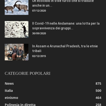
Un ecocidio in stile turco che si traduce
anche in un...
07/12/2020
Il Covid-19 nelle Andamane: una lotta per la
sopravvivenza dei gruppi...
30/09/2020
In Assam e Arunachal Pradesh, tra le etnie
tribali
02/12/2015
CATEGORIE POPOLARI
News
875
italia
500
etnismo
464
Polinesia in diretta
258