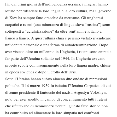
Fin dai primi giorni dell’indipendenza ucraina, i magiari hanno
lottato per difendere la loro lingua e la loro cultura, ma il governo
di Kiev ha sempre fatto orecchie da mercante. Gli ungheresi
carpatici e ruteni (una minoranza di lingua slava “russina”) sono
sottoposti a “ucrainizzazione” da oltre vent’anni e lottano a
fianco a fianco. A quest’ultima etnia è persino vietato rivendicare
un’identità nazionale o una forma di autodeterminazione. Dopo
aver vissuto oltre un millennio in Ungheria, i ruteni sono entrati a
far parte dell’Ucraina soltanto nel 1944. In Ungheria avevano
proprie scuole con insegnamento nella loro lingua madre, chiuse
in epoca sovietica e dopo il crollo dell’Urss.
Sotto l’Ucraina hanno subìto almeno due ondate di repressioni
politiche. Il 14 marzo 1939 fu istituita l’Ucraina Carpatica, di cui
divenne presidente il fantoccio dei nazisti Avgustyn Voloshyn,
noto per aver spedito in campo di concentramento tutti i ruteni
che rifiutavano di riconoscersi ucraini. Questo fatto storico non
ha contribuito ad alimentare la loro simpatia nei confronti