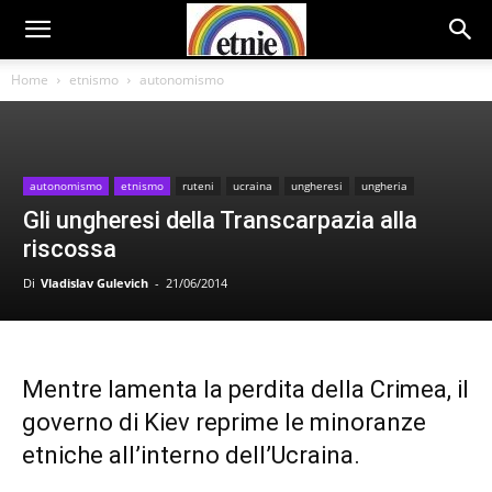
Home
etnismo
autonomismo
autonomismo
etnismo
ruteni
ucraina
ungheresi
ungheria
Gli ungheresi della Transcarpazia alla
riscossa
Di
Vladislav Gulevich
-
21/06/2014
Mentre lamenta la perdita della Crimea, il
governo di Kiev reprime le minoranze
etniche all’interno dell’Ucraina.