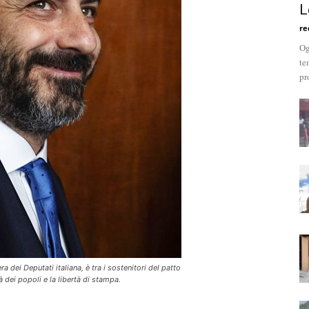
L
re
Og
te
pr
 dei Deputati italiana, è tra i sostenitori del patto
 dei popoli e la libertà di stampa.