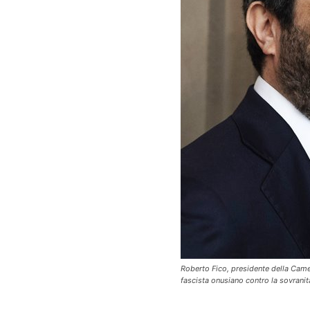
Roberto Fico, presidente della Camera
fascista onusiano contro la sovranità