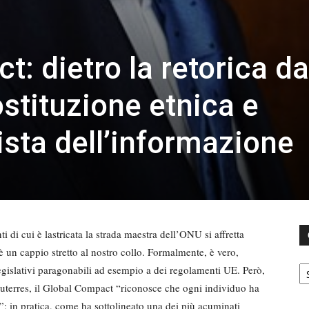
: dietro la retorica da
ostituzione etnica e
ista dell’informazione
i di cui è lastricata la strada maestra dell’ONU si affretta
 un cappio stretto al nostro collo. Formalmente, è vero,
C
legislativi paragonabili ad esempio a dei regolamenti UE. Però,
Guterres, il Global Compact “riconosce che ogni individuo ha
ne”; in pratica, come ha sottolineato una dei più acuminati