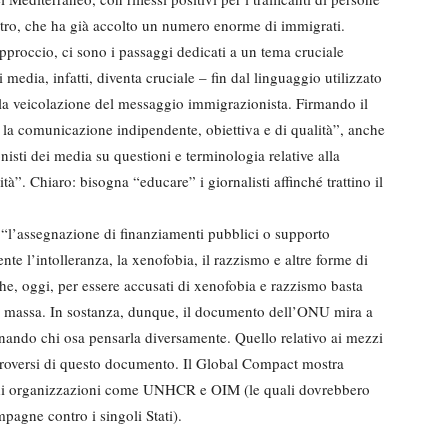
tro, che ha già accolto un numero enorme di immigrati.
 approccio, ci sono i passaggi dedicati a un tema cruciale
 media, infatti, diventa cruciale – fin dal linguaggio utilizzato
 la veicolazione del messaggio immigrazionista. Firmando il
la comunicazione indipendente, obiettiva e di qualità”, anche
nisti dei media su questioni e terminologia relative alla
tà”. Chiaro: bisogna “educare” i giornalisti affinché trattino il
 “l’assegnazione di finanziamenti pubblici o supporto
e l’intolleranza, la xenofobia, il razzismo e altre forme di
he, oggi, per essere accusati di xenofobia e razzismo basta
i massa. In sostanza, dunque, il documento dell’ONU mira a
nando chi osa pensarla diversamente. Quello relativo ai mezzi
ntroversi di questo documento. Il Global Compact mostra
o di organizzazioni come UNHCR e OIM (le quali dovrebbero
pagne contro i singoli Stati).