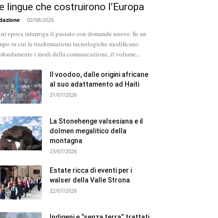
e lingue che costruirono l’Europa
dazione
-
02/08/2026
ni epoca interroga il passato con domande nuove. In un
mpo in cui le trasformazioni tecnologiche modificano
ofondamente i modi della comunicazione, il volume...
Il voodoo, dalle origini africane
al suo adattamento ad Haiti
31/07/2026
La Stonehenge valsesiana e il
dolmen megalitico della
montagna
23/07/2026
Estate ricca di eventi per i
walser della Valle Strona
22/07/2026
Indigeni e “senza terra” trattati