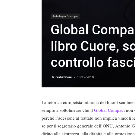
Antologia Stampa
Global Compact
libro Cuore, s
controllo fasc
Di
redazione
-
18/12/2018
La retorica europeista infarcita dei buoni sentiment
sempre a sottolineare che il
Global Compact
non è
perché l’adesione al trattato non implica vincoli 
se per il segretario generale dell’ONU, Antonio 
diritto alla sicurezza, alla dignità e alla protezio