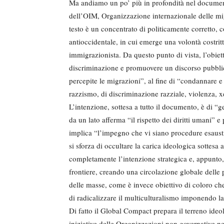
Ma andiamo un po’ più in profondità nel documento
dell’OIM, Organizzazione internazionale delle migr
testo è un concentrato di politicamente corretto
antioccidentale, in cui emerge una volontà costritt
immigrazionista. Da questo punto di vista, l’obiet
discriminazione e promuovere un discorso pubbli
percepite le migrazioni”, al fine di “condannare e 
razzismo, di discriminazione razziale, violenza, x
L’intenzione, sottesa a tutto il documento, è di “g
da un lato afferma “il rispetto dei diritti umani” e p
implica “l’impegno che vi siano procedure esaustiv
si sforza di occultare la carica ideologica sottesa
completamente l’intenzione strategica e, appunto,
frontiere, creando una circolazione globale delle
delle masse, come è invece obiettivo di coloro che
di radicalizzare il multiculturalismo imponendo l
Di fatto il Global Compact prepara il terreno ideo
iniziative delle Organizzazioni non governative nel 