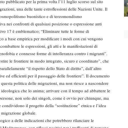
 pubblicato per la prima volta l’11 luglio scorso sul sito
azioni, una delle tante estroflessioni delle Nazioni Unite. Il
, cosmopolitismo buonistico e di terzomondismo
iva nei confronti di qualsiasi posizione o espressione anti
tivo 17 è emblematico; “Eliminare tutte le forme di
co a base empirica per modificare i modi con cui vengono
combattere le espressioni, gli atti e le manifestazioni di
enofobia e connesse forme di intolleranza contro i migranti”.
estire le frontiere in modo integrato, sicuro e coordinato”, che
arallelamente “il rispetto dello Stato di diritto”, dall’altro
e ed efficienti per il passaggio delle frontiere”. Il documento
 a questa politica delle migrazioni, ma non riesce a nascondere
 ideologica che lo anima; arrivare con il tempo ad abbattere le
 persone, non solo dei singoli, come è ovvio per chiunque, ma
 condividono il progetto della “sostituzione” etnica e l’idea
a migrazione globale.
logico a delle indicazioni che potrebbero rilanciare le
Mediterraneo, con riflessi positivi per i trafficanti di persone