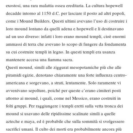
exostosi, una rara malattia ossea ereditaria. La cultura hopewell
decadde intorno al 1150 d.C. per lasciare il posto ad altri popoli,
come i Mound Builders. Questi ultimi avevano l’uso di costruire i
loro mound lontano da quelli adena e hopewell e li destinavano
ad un uso diverso: infatti i loro erano mound templi, cioè enormi
ammassi di terra che avevano lo scopo di fungere da fondamenta
su cui costruire templi in legno. In questi templi era usanza
mantenere accesa una fiamma sacra.
Questi mound, simili alle ziggurat mesopotamiche più che alle
piramidi egizie, denotano chiaramente una forte influenza centro-
americana e sorgevano, a strati, lentamente. Solo raramente vi
avvenivano sepolture, poiché per queste c’erano cimiteri posti
attorno ai mound, i quali, come nel Messico, erano costruiti in
folti gruppi. Per raggiungere i templi eretti sulla vetta tronca dei
mound si usavano delle ripidissime scalinate simili a quelle
azteche e maya, ed è probabile che sulla sommità si svolgessero
sacrifici umani. Il culto dei morti era probabilmente ancora più