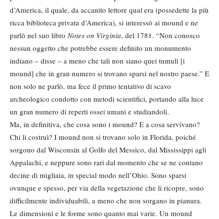
d’America, il quale, da accanito lettore qual era (possedette la più
ricca biblioteca privata d’America), si interessò ai mound e ne
parlò nel suo libro
Notes on Virginia
, del 1781. “Non conosco
nessun oggetto che potrebbe essere definito un monumento
indiano – disse – a meno che tali non siano quei tumuli [i
mound] che in gran numero si trovano sparsi nel nostro paese.” E
non solo ne parlò, ma fece il primo tentativo di scavo
archeologico condotto con metodi scientifici, portando alla luce
un gran numero di reperti ossei umani e studiandoli.
Ma, in definitiva, che cosa sono i mound? E a cosa servivano?
Chi li costruì? I mound non si trovano solo in Florida, poiché
sorgono dal Wisconsin al Golfo del Messico, dal Mississippi agli
Appalachi, e neppure sono rari dal momento che se ne contano
decine di migliaia, in special modo nell’Ohio. Sono sparsi
ovunque e spesso, per via della vegetazione che li ricopre, sono
difficilmente individuabili, a meno che non sorgano in pianura.
Le dimensioni e le forme sono quanto mai varie. Un mound