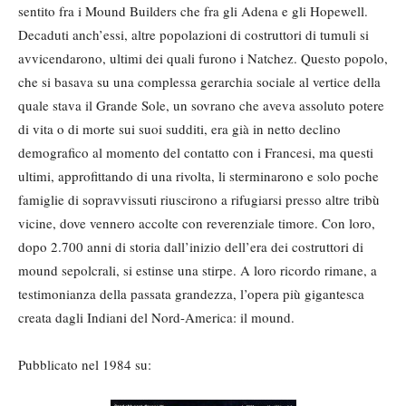
sentito fra i Mound Builders che fra gli Adena e gli Hopewell.
Decaduti anch’essi, altre popolazioni di costruttori di tumuli si
avvicendarono, ultimi dei quali furono i Natchez. Questo popolo,
che si basava su una complessa gerarchia sociale al vertice della
quale stava il Grande Sole, un sovrano che aveva assoluto potere
di vita o di morte sui suoi sudditi, era già in netto declino
demografico al momento del contatto con i Francesi, ma questi
ultimi, approfittando di una rivolta, li sterminarono e solo poche
famiglie di sopravvissuti riuscirono a rifugiarsi presso altre tribù
vicine, dove vennero accolte con reverenziale timore. Con loro,
dopo 2.700 anni di storia dall’inizio dell’era dei costruttori di
mound sepolcrali, si estinse una stirpe. A loro ricordo rimane, a
testimonianza della passata grandezza, l’opera più gigantesca
creata dagli Indiani del Nord-America: il mound.
Pubblicato nel 1984 su: