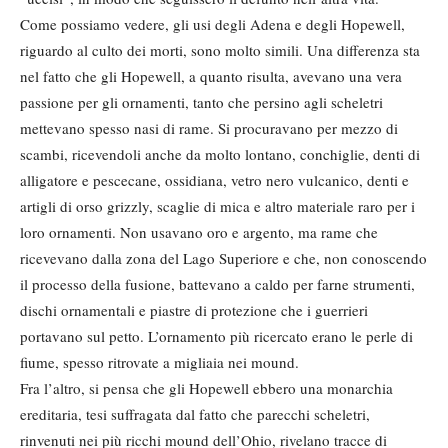
Come possiamo vedere, gli usi degli Adena e degli Hopewell,
riguardo al culto dei morti, sono molto simili. Una differenza sta
nel fatto che gli Hopewell, a quanto risulta, avevano una vera
passione per gli ornamenti, tanto che persino agli scheletri
mettevano spesso nasi di rame. Si procuravano per mezzo di
scambi, ricevendoli anche da molto lontano, conchiglie, denti di
alligatore e pescecane, ossidiana, vetro nero vulcanico, denti e
artigli di orso grizzly, scaglie di mica e altro materiale raro per i
loro ornamenti. Non usavano oro e argento, ma rame che
ricevevano dalla zona del Lago Superiore e che, non conoscendo
il processo della fusione, battevano a caldo per farne strumenti,
dischi ornamentali e piastre di protezione che i guerrieri
portavano sul petto. L’ornamento più ricercato erano le perle di
fiume, spesso ritrovate a migliaia nei mound.
Fra l’altro, si pensa che gli Hopewell ebbero una monarchia
ereditaria, tesi suffragata dal fatto che parecchi scheletri,
rinvenuti nei più ricchi mound dell’Ohio, rivelano tracce di