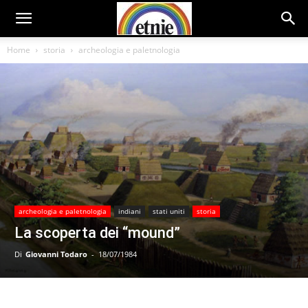
Home
storia
archeologia e paletnologia
archeologia e paletnologia
indiani
stati uniti
storia
La scoperta dei “mound”
Di
Giovanni Todaro
-
18/07/1984