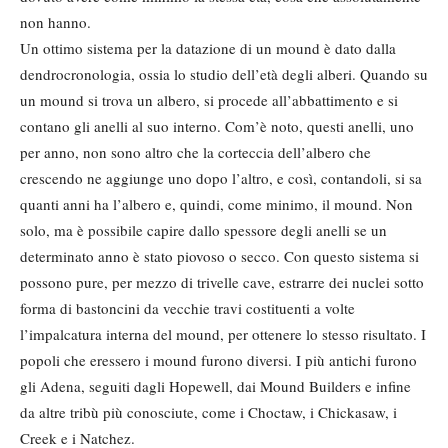
non hanno.
Un ottimo sistema per la datazione di un mound è dato dalla
dendrocronologia, ossia lo studio dell’età degli alberi. Quando su
un mound si trova un albero, si procede all’abbattimento e si
contano gli anelli al suo interno. Com’è noto, questi anelli, uno
per anno, non sono altro che la corteccia dell’albero che
crescendo ne aggiunge uno dopo l’altro, e così, contandoli, si sa
quanti anni ha l’albero e, quindi, come minimo, il mound. Non
solo, ma è possibile capire dallo spessore degli anelli se un
determinato anno è stato piovoso o secco. Con questo sistema si
possono pure, per mezzo di trivelle cave, estrarre dei nuclei sotto
forma di bastoncini da vecchie travi costituenti a volte
l’impalcatura interna del mound, per ottenere lo stesso risultato. I
popoli che eressero i mound furono diversi. I più antichi furono
gli Adena, seguiti dagli Hopewell, dai Mound Builders e infine
da altre tribù più conosciute, come i Choctaw, i Chickasaw, i
Creek e i Natchez.