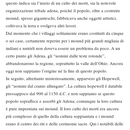
questo indica sia l’inizio di un culto dei morti, sia la notevole
organizzazione tribale adena, poiché il popolo, oltre a costruire
mound, spesso giganteschi, fabbricava anche oggetti artistici,
coltivava la terra e svolgeva altri lavori.
Dal momento che i villaggi solitamente erano costituiti da cinque
o sei case, certamente reperire per i mound più grandi migliaia di
indiani e nutrirli non doveva essere un problema da poco. A un
certo punto gli Adena, gli “uomini dalle teste rotonde”,
abbandonarono la regione, soprattutto la valle dell’Ohio. Ancora
oggi non sappiamo l’origine né la fine di questo popolo.
In seguito, altrettanto misteriosamente, apparvero gli Hopewell,
gli “uomini dal cranio allungato”. La cultura hopewell è databile
pressappoco dal 900 al 1150 d.C. e non sappiamo se questo
popolo sopraffece e assorbì gli Adena; comunque la loro cultura
è pure imperniata sui mound. Il loro culto dei morti era ancora
più complesso di quello della cultura soppiantata e i mound
erano il centro dei riti e delle cerimonie sacre. Qui i notabili delle