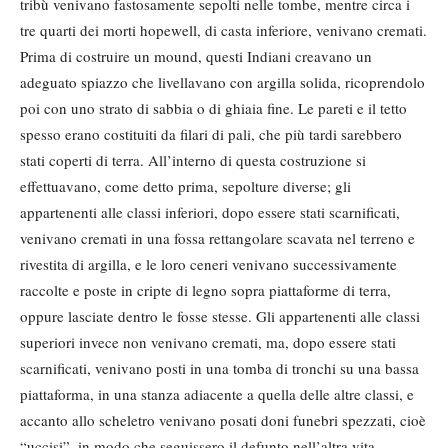
tribù venivano fastosamente sepolti nelle tombe, mentre circa i
tre quarti dei morti hopewell, di casta inferiore, venivano cremati.
Prima di costruire un mound, questi Indiani creavano un
adeguato spiazzo che livellavano con argilla solida, ricoprendolo
poi con uno strato di sabbia o di ghiaia fine. Le pareti e il tetto
spesso erano costituiti da filari di pali, che più tardi sarebbero
stati coperti di terra. All’interno di questa costruzione si
effettuavano, come detto prima, sepolture diverse; gli
appartenenti alle classi inferiori, dopo essere stati scarnificati,
venivano cremati in una fossa rettangolare scavata nel terreno e
rivestita di argilla, e le loro ceneri venivano successivamente
raccolte e poste in cripte di legno sopra piattaforme di terra,
oppure lasciate dentro le fosse stesse. Gli appartenenti alle classi
superiori invece non venivano cremati, ma, dopo essere stati
scarnificati, venivano posti in una tomba di tronchi su una bassa
piattaforma, in una stanza adiacente a quella delle altre classi, e
accanto allo scheletro venivano posati doni funebri spezzati, cioè
“uccisi”, in modo che seguissero il defunto nell’altra vita.