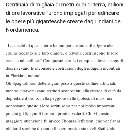
Centinaia di migliaia di metri cubi di terra, milioni
di ore lavorative furono impiegati per edificare
le opere più gigantesche create dagli Indiani del
Nordamerica.
“I cacicchi di questa terra hanno per costume di erigere alte
colline accanto alle loro dimore, e talvolta costruiscono le loro
case su tali colline.” Con queste parole i conquistadores spagnoli
descrivevano le inconsuete costruzioni degli indigeni incontrati
in Florida: i mound.
Gli Spagnoli non dettero gran peso a queste colline artificiali,
mentre attraversavano territori sconosciuti alla ricerca di città da
depredare d’oro o, nella peggiore delle ipotesi, di mais, ma
nonostante questo i loro scritti sono per noi molto importanti
poiché gli Spagnoli furono i primi a vederli. Chi vi prestò
maggiore attenzione fu invece Thomas Jefferson, che vent’anni
più tardi sarebbe divenuto il terzo presidente degli Stati Uniti