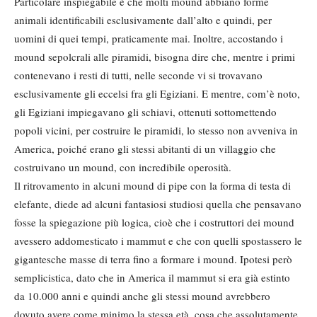
Particolare inspiegabile è che molti mound abbiano forme
animali identificabili esclusivamente dall’alto e quindi, per
uomini di quei tempi, praticamente mai. Inoltre, accostando i
mound sepolcrali alle piramidi, bisogna dire che, mentre i primi
contenevano i resti di tutti, nelle seconde vi si trovavano
esclusivamente gli eccelsi fra gli Egiziani. E mentre, com’è noto,
gli Egiziani impiegavano gli schiavi, ottenuti sottomettendo
popoli vicini, per costruire le piramidi, lo stesso non avveniva in
America, poiché erano gli stessi abitanti di un villaggio che
costruivano un mound, con incredibile operosità.
Il ritrovamento in alcuni mound di pipe con la forma di testa di
elefante, diede ad alcuni fantasiosi studiosi quella che pensavano
fosse la spiegazione più logica, cioè che i costruttori dei mound
avessero addomesticato i mammut e che con quelli spostassero le
gigantesche masse di terra fino a formare i mound. Ipotesi però
semplicistica, dato che in America il mammut si era già estinto
da 10.000 anni e quindi anche gli stessi mound avrebbero
dovuto avere come minimo la stessa età, cosa che assolutamente