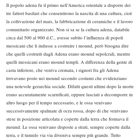
Il popolo adena fu il primo nell’America orientale a disporre dei
tre fattori basilari che consentirono la nascita di una cultura, cioè
la coltivazione del mais, la fabbricazione di ceramiche e il lavoro
comunitario organizzato. Non si sa se la cultura adena, databile
circa dal 500 al 900 d.C., avesse subito l’influenza di popoli
messicani che li indusse a costruire i mound, però bisogna dire
che quelli costruiti dagli Adena erano mound sepolcrali, mentre
quelli messicani erano mound templi. A differenza della gente di
casta inferiore, che veniva cremata, i signori fra gli Adena
trovavano posto nei mound secondo costumi che evidenziano
una notevole gerarchia sociale. Difatti questi ultimi dopo la morte
erano accuratamente scarnificati, oppure lasciati a decomporre in
altro luogo per il tempo necessario, e le ossa venivano
successivamente spalmate di ocra rossa, dopo di che venivano
stese in posizione articolata e coperte dalla terra che formava il
mound. Le ossa venivano disposte a strati, sempre coperte dalla
terra, e il tumulo via via diveniva sempre più grande. Tutto