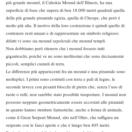
più grande mound, il Cahokia Mound dell’Illinois, ha una
superficie di base che supera di ben 18.000 metri quadrati quella
della più grande piramide egizia, quella di Cheope, che però è
molto più alta. Il motivo della loro costruzione è quindi quello di
contenere resti umani e di rappresentare un simbolo religioso:
difatti vi sono sia mound sepolcrali che mound templi.
Non dobbiamo però ritenere che i mound fossero tutti
giganteschi, poiché ve ne sono moltissimi che sono decisamente
piccoli, semplici cumuli di terra.
Le differenze più appariscenti fra un mound e una piramide sono
molteplici. I primi sono costruiti con terra e pali di legno, le
seconde invece con pesanti blocchi di pietra che, senza l’uso di
ruote o rulli, non sarebbe stato possibile trasportare. I mound non
possono neppure geometricamente essere accostati alle piramidi
in quanto hanno strutture fantastiche, anche a forma di animale,
come il Great Serpent Mound, sito nell’Ohio, che raffigura un
serpente con le fauci aperte e che è lungo ben 405 metri.