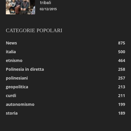
tribali
02/12/2015
CATEGORIE POPOLARI
News
875
italia
500
etnismo
464
Polinesia in diretta
258
polinesiani
257
geopolitica
213
curdi
211
autonomismo
199
storia
189