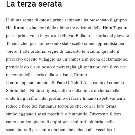
La terza serata
L’ultima serata di questa prima settimana ha presentato il gruppo
Hei Rurutu, vincitore delle ultime tre edizioni della Hura Tapairu,
per la prima volta in gara alla Heiva. Ballano la storia del giovane
Ta’ema che, pur non essendo stato scelto come apprendista per
‘orero, l’arte oratoria, segue di nascosto le lezioni; quando il
prescelto del suo villaggio ha un’amnesia in piena declamazione,
prende lesto il suo posto e meraviglia gli spettatori con il vivace
racconto della storia della sua isola, Rurutu.
Il coro appena fondato, Te Pare OnTahiti Aea, canta di come lo
Spirito della Notte si riposi, cullato dalla dolce melodia delle
onde fra gli effluvi del profumo di fara e hinano rispettivamente
radice e fiore del Pandanus tectorius che, con la loro forma,
simboleggiano i sessi maschile e femminile. Divertente il loro
canto comico, pieno di doppi sensi sul rori, oloturia, nella
scenetta fra il pescatore ubriaco che chiede alla vecchia di