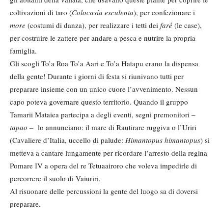
coltivazioni di taro (
Colocasia esculenta
), per confezionare i
more
(costumi di danza), per realizzare i tetti dei
faré
(le case),
per costruire le zattere per andare a pesca e nutrire la propria
famiglia.
Gli scogli To’a Roa To’a Aari e To’a Hatapu erano la dispensa
della gente! Durante i giorni di festa si riunivano tutti per
preparare insieme con un unico cuore l’avvenimento. Nessun
capo poteva governare questo territorio. Quando il gruppo
Tamarii Mataiea partecipa a degli eventi, segni premonitori –
tapao –
lo annunciano: il mare di Rautirare ruggiva o l’Uriri
(Cavaliere d’Italia, uccello di palude:
Himantopus himantopus
) si
metteva a cantare lungamente per ricordare l’arresto della regina
Pomare IV a opera del re Tetuaairoro che voleva impedirle di
percorrere il suolo di Vaiuriri.
Al risuonare delle percussioni la gente del luogo sa di doversi
preparare.