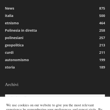
News
875
italia
500
etnismo
464
Polinesia in diretta
258
polinesiani
257
geopolitica
213
curdi
211
autonomismo
199
storia
189
Archivi
Archivi
We use cookies on our website to give you the most relevant
experience by remembering your preferences and repeat visits. By