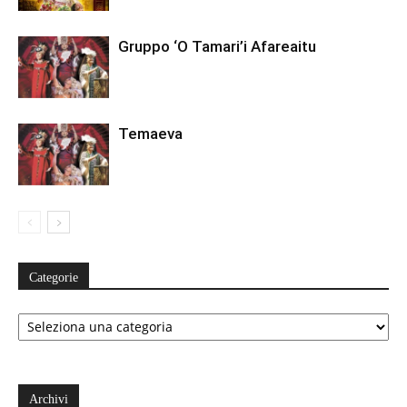
Gruppo ‘O Tamari’i Afareaitu
Temaeva
Categorie
Categorie
Archivi