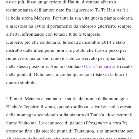
esiste più, fosse un guerriero di Hauiti, diventato albero a
testimonianza dell’amore nato fra il guerriero Tu Te Hau Ari’i e
la bella sirena Meherio. Per tutta la sua vita questa pianta colorata
e maestosa ha avuto il portamento da valoroso guerriero, sempre
all’erta, affrontando con tenacia tutte le tempeste.
L’albero, più che centenario, lunedì 22 dicembre 2014 è stato
distrutto dalle intemperie; non si è potuto che farlo a pezzi per
rimuoverlo, ma un suo ramo è stato conservato per ripiantarlo
nella stessa posizione. Anche il sindaco
Oscar Temaru
si è recato
nella punta di Outuaraea, a contemplare con tristezza la fine di
questo simbolo.
I Tamarii Mataiea ci cantano la storia del nome della montagna
Fa’ahe’e Tepairu: il vento, quando soffiava, scivolava sulla cresta
della montagna scendendo sulla pianura di Tau’a’a, dove scorre il
fiume Vaiho’ata. Le cannucce di palude (
Phragmites australis
)
crescono fino alla piccola punta di Tautaunoa, sito importante per
gli abitanti della vallata, che usavano queste piante per coprire le