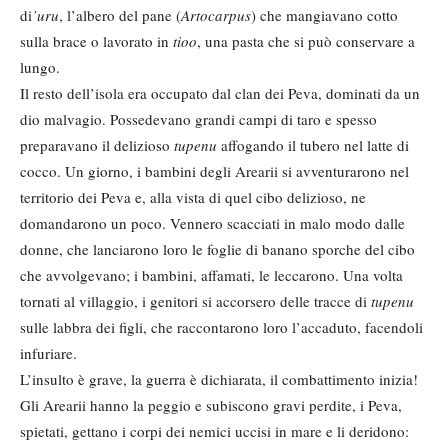
di
’uru
, l’albero del pane (
Artocarpus
) che mangiavano cotto
sulla brace o lavorato in
tioo
, una pasta che si può conservare a
lungo.
Il resto dell’isola era occupato dal clan dei Peva, dominati da un
dio malvagio. Possedevano grandi campi di taro e spesso
preparavano il delizioso
tupenu
affogando il tubero nel latte di
cocco. Un giorno, i bambini degli Arearii si avventurarono nel
territorio dei Peva e, alla vista di quel cibo delizioso, ne
domandarono un poco. Vennero scacciati in malo modo dalle
donne, che lanciarono loro le foglie di banano sporche del cibo
che avvolgevano; i bambini, affamati, le leccarono. Una volta
tornati al villaggio, i genitori si accorsero delle tracce di
tupenu
sulle labbra dei figli, che raccontarono loro l’accaduto, facendoli
infuriare.
L’insulto è grave, la guerra è dichiarata, il combattimento inizia!
Gli Arearii hanno la peggio e subiscono gravi perdite, i Peva,
spietati, gettano i corpi dei nemici uccisi in mare e li deridono: