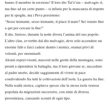
hanno il membro in erezione! Il loro dio Tai’o’aia – malvagio sì,
ma fino ad un certo punto – si infuria per la mancanza di rispetto
per le spoglie, ma i Peva persistono:
“Sesso tremante, sesso tremante, ti piace il mare? Sei venuto fino
a qui per cercare la fine!”
Il dio, furioso, durante la notte divora l’anima del suo popolo.
L’altro clan, avvertito dal dio malvagio, deve solo accendere un
enorme falò e farci cadere dentro i nemici, oramai privi di
volontà, per sterminarli.
Alcuni sopravvissuti, nascosti nelle grotte della montagna, sono
pronti a riprendere la battaglia, ma il loro giovane re, succeduto
al padre morto, decide saggiamente di vivere in pace
condividendo fra tutti le coltivazioni dell’isola. La guerra ha fine.
Nella realtà storica, capitava spesso che la stessa isola venisse
popolata da migrazioni successive, con etnie di diversa
provenienza, causando scontri di ogni tipo.