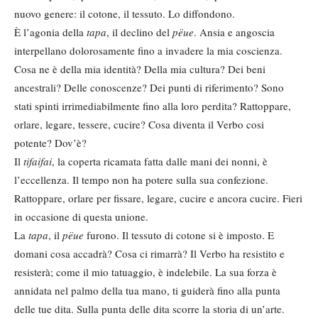
nuovo genere: il cotone, il tessuto. Lo diffondono.
È l’agonia della
tapa
, il declino del
pëue
. Ansia e angoscia
interpellano dolorosamente fino a invadere la mia coscienza.
Cosa ne è della mia identità? Della mia cultura? Dei beni
ancestrali? Delle conoscenze? Dei punti di riferimento? Sono
stati spinti irrimediabilmente fino alla loro perdita? Rattoppare,
orlare, legare, tessere, cucire? Cosa diventa il Verbo cosi
potente? Dov’è?
Il
tifaifai
, la coperta ricamata fatta dalle mani dei nonni, è
l’eccellenza. Il tempo non ha potere sulla sua confezione.
Rattoppare, orlare per fissare, legare, cucire e ancora cucire. Fieri
in occasione di questa unione.
La
tapa
, il
pëue
furono. Il tessuto di cotone si è imposto. E
domani cosa accadrà? Cosa ci rimarrà? Il Verbo ha resistito e
resisterà; come il mio tatuaggio, è indelebile. La sua forza è
annidata nel palmo della tua mano, ti guiderà fino alla punta
delle tue dita. Sulla punta delle dita scorre la storia di un’arte.