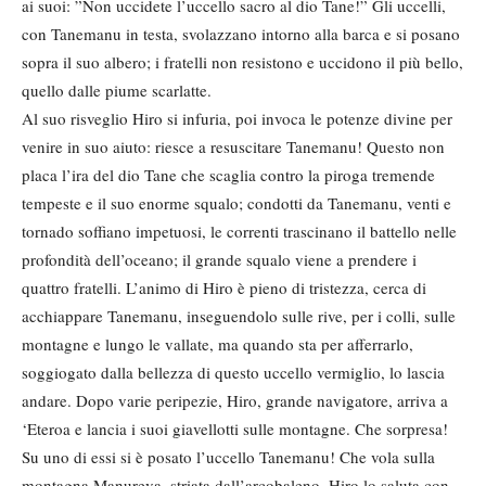
ai suoi: ”Non uccidete l’uccello sacro al dio Tane!” Gli uccelli,
con Tanemanu in testa, svolazzano intorno alla barca e si posano
sopra il suo albero; i fratelli non resistono e uccidono il più bello,
quello dalle piume scarlatte.
Al suo risveglio Hiro si infuria, poi invoca le potenze divine per
venire in suo aiuto: riesce a resuscitare Tanemanu! Questo non
placa l’ira del dio Tane che scaglia contro la piroga tremende
tempeste e il suo enorme squalo; condotti da Tanemanu, venti e
tornado soffiano impetuosi, le correnti trascinano il battello nelle
profondità dell’oceano; il grande squalo viene a prendere i
quattro fratelli. L’animo di Hiro è pieno di tristezza, cerca di
acchiappare Tanemanu, inseguendolo sulle rive, per i colli, sulle
montagne e lungo le vallate, ma quando sta per afferrarlo,
soggiogato dalla bellezza di questo uccello vermiglio, lo lascia
andare. Dopo varie peripezie, Hiro, grande navigatore, arriva a
‘Eteroa e lancia i suoi giavellotti sulle montagne. Che sorpresa!
Su uno di essi si è posato l’uccello Tanemanu! Che vola sulla
montagna Manureva, striata dall’arcobaleno. Hiro lo saluta con