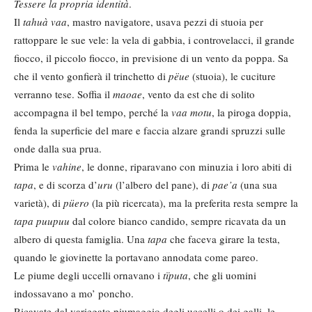
Tessere la propria identità
.
Il
tahuà vaa
, mastro navigatore, usava pezzi di stuoia per
rattoppare le sue vele: la vela di gabbia, i controvelacci, il grande
fiocco, il piccolo fiocco, in previsione di un vento da poppa. Sa
che il vento gonfierà il trinchetto di
pëue
(stuoia), le cuciture
verranno tese. Soffia il
maoae
, vento da est che di solito
accompagna il bel tempo, perché la
vaa motu
, la piroga doppia,
fenda la superficie del mare e faccia alzare grandi spruzzi sulle
onde dalla sua prua.
Prima le
vahine
, le donne, riparavano con minuzia i loro abiti di
tapa
, e di scorza d’
uru
(l’albero del pane), di
pae’a
(una sua
varietà), di
püero
(la più ricercata), ma la preferita resta sempre la
tapa puupuu
dal colore bianco candido, sempre ricavata da un
albero di questa famiglia. Una
tapa
che faceva girare la testa,
quando le giovinette la portavano annodata come pareo.
Le piume degli uccelli ornavano i
tïputa
, che gli uomini
indossavano a mo’ poncho.
Ricavate dal variegato piumaggio degli uccelli o dei galli, le