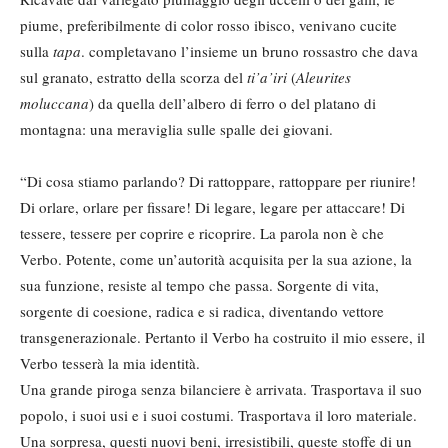
piume, preferibilmente di color rosso ibisco, venivano cucite
sulla
tapa
. completavano l’insieme un bruno rossastro che dava
sul granato, estratto della scorza del
ti’a’iri
(
Aleurites
moluccana
) da quella dell’albero di ferro o del platano di
montagna: una meraviglia sulle spalle dei giovani.
“Di cosa stiamo parlando? Di rattoppare, rattoppare per riunire!
Di orlare, orlare per fissare! Di legare, legare per attaccare! Di
tessere, tessere per coprire e ricoprire. La parola non è che
Verbo. Potente, come un’autorità acquisita per la sua azione, la
sua funzione, resiste al tempo che passa. Sorgente di vita,
sorgente di coesione, radica e si radica, diventando vettore
transgenerazionale. Pertanto il Verbo ha costruito il mio essere, il
Verbo tesserà la mia identità.
Una grande piroga senza bilanciere è arrivata. Trasportava il suo
popolo, i suoi usi e i suoi costumi. Trasportava il loro materiale.
Una sorpresa, questi nuovi beni, irresistibili, queste stoffe di un