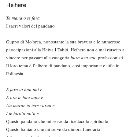
Heihere
Te mana o te fara
I sacri valori del pandano
Guppo di Mo’orea, nonostante la sua bravura e le numerose
partecipazioni alla Heiva I Tahiti, Heihere non è mai riuscito a
vincere per passare alla categoria
hura ava tau
, professionisti.
Il loro tema è l’albero di pandano, così importante e utile in
Polinesia.
E fara to hau tini e
E ora te hau tapu e
Ua marae to tere varua e
I te hiro’a no’u e
Questo pandano che mi serve da ricettacolo spirituale
Questo baniano che mi serve da dimora funeraria
Altro non è che il mio tempio sacro