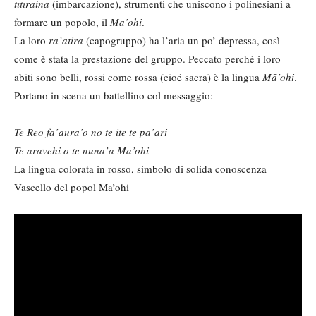
tītīrāina
(imbarcazione), strumenti che uniscono i polinesiani a
formare un popolo, il
Ma’ohi
.
La loro
ra’atira
(capogruppo) ha l’aria un po’ depressa, così
come è stata la prestazione del gruppo. Peccato perché i loro
abiti sono belli, rossi come rossa (cioé sacra) è la lingua
Mā’ohi
.
Portano in scena un battellino col messaggio:
Te Reo fa’aura’o no te ite te pa’ari
Te aravehi o te nuna’a Ma’ohi
La lingua colorata in rosso, simbolo di solida conoscenza
Vascello del popol Ma’ohi