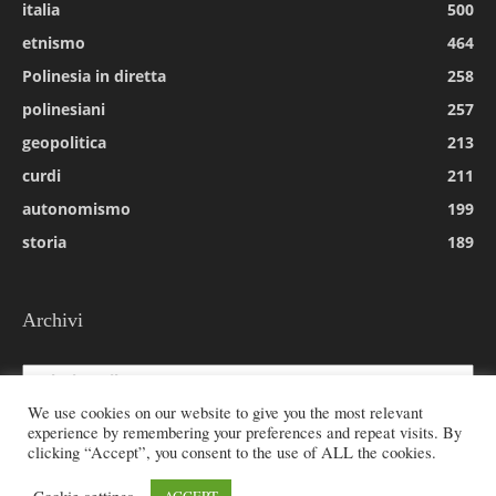
italia
500
etnismo
464
Polinesia in diretta
258
polinesiani
257
geopolitica
213
curdi
211
autonomismo
199
storia
189
Archivi
Archivi
We use cookies on our website to give you the most relevant
experience by remembering your preferences and repeat visits. By
clicking “Accept”, you consent to the use of ALL the cookies.
© 2026 All rights reserved - Etnie -