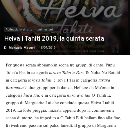
Polinesia in diretta
polinesiani
Heiva I Tahiti 2019, la quinta serata
Di
Manuela Macori
-
18/07/2019
Per questa serata abbiamo in scena tre gruppi di canto, Pupu
Tuha’a Pae in categoria
tārava Tuha’a Pae
, Te Noha No Rotuhi
in categoria
tārava Tahiti
, e Teva I Tai in categoria
tārava
Raromata’i
; due gruppi per la danza, Heihere da Mo’orea in
categoria
hura tau
, e in categoria
hura ava tau
O Tahiti E,
gruppo di Marguerite Lai che conclude questa Heiva I tahiti
2019. La forte pioggia, iniziata appena dopo la commovente
scena di morte, ha impedito a O Tahiti E di ballare fino alla fine,
li rivedremo passare sul palco lunedì. Il gruppo di Marguerite