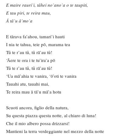
E maire rauri’i, tāhei no’ano’a o te taupiti,
E tau piri, te reira mau,
Ā tā’u ā’mo’a
E tārava fa’ahou, tamari’i hauti
I nia te tahua, teie pō, marama tea
Tū te r’au tū, tū rā’au tū!
‘Āere te ora i te tu’ira’a pō
Tū te r’au tū, tū rā’au tū!
‘Ua mā’ahia te vanira, ‘ō’oti te vanira
Tauahi atu, tauahi mai,
Te reira mau ā tā’u mā’a hotu
Scuoti ancora, figlio della natura,
Su questa piazza questa notte, al chiaro di luna!
Che il mio albero possa drizzarsi!
Mantieni la terra verdeggiante nel mezzo della notte