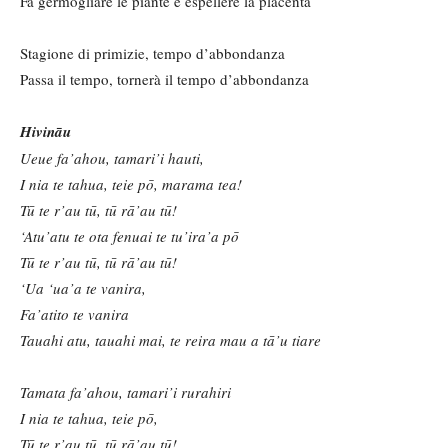
Fa germogliare le piante e espellere la placenta
Stagione di primizie, tempo d’abbondanza
Passa il tempo, tornerà il tempo d’abbondanza
Hivināu
Ueue fa’ahou, tamari’i hauti,
I nia te tahua, teie pō, marama tea!
Tū te r’au tū, tū rā’au tū!
‘Atu’atu te ota fenuai te tu’ira’a pō
Tū te r’au tū, tū rā’au tū!
‘Ua ‘ua’a te vanira,
Fa’atito te vanira
Tauahi atu, tauahi mai, te reira mau a tā’u tiare
Tamata fa’ahou, tamari’i rurahiri
I nia te tahua, teie pō,
Tū te r’au tū, tū rā’au tū!