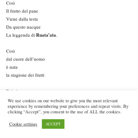
Così
Il frutto del pane
Viene dalla testa
Da questo nacque
Ruata’ata
La leggenda di
.
Così
dal cuore dell’uomo
è nata
la stagione dei frutti
Poi viene
dalla mia colonna vertebrale
We use cookies on our website to give you the most relevant
experience by remembering your preferences and repeat visits. By
Il Pandanus
clicking “Accept”, you consent to the use of ALL the cookies.
la radice di Ava (Cordyline)
La canna da zucchero
Cookie settings
ACCEPT