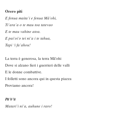
Orero piti
E fenua maita’i e fenua Mā’ohi,
Ti’ara’a o te mau toa tatevao
E te mau vahine atoa.
E pai’oi’o tei ni’a i te tahua,
Tapi ‘i fa’ahou!
La terra è generosa, la terra Mā’ohi
Dove si alzano fieri i guerrieri delle valli
E le donne combattive.
I folletti sono ancora qui in questa piazza
Proviamo ancora!
Pā’ō’ā
Matari’i ni’a, auhune i raro!