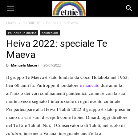
Home
RUBRICHE
Polinesia in diretta
Polinesia in diretta
polinesiani
Heiva 2022: speciale Te
Maeva
Di
Manuela Macori
-
20/07/2022
Il gruppo Te Maeva è stato fondato da Coco Hotahota nel 1962,
ben 60 anni fa. Purtroppo il fondatore
è mancato
due anni fa,
all’inizio dei vari confinamenti pandemici, come se con la sua
morte avesse segnato l’interruzione di ogni evento culturale.
Per partecipare alla Heiva I Tahiti 2022 il gruppo è stato preso in
mano da vari suoi discepoli come Fabien Dinard, oggi direttore
del Te Fare Tahuiti Nui, il Conservatorio di Tahiti, nel ruolo di
ra’atira
, insieme a Vaiana, insegnante anch’ella al