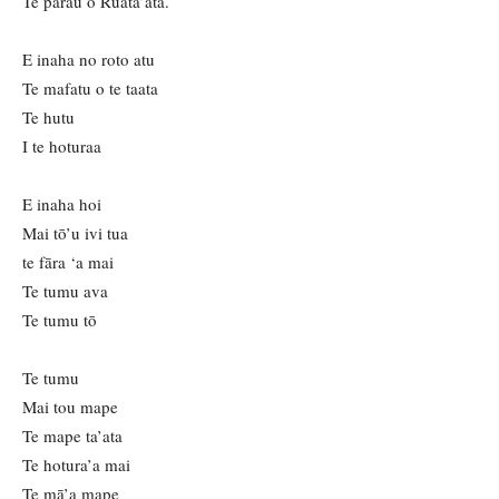
Te parau o Ruata’ata.
E inaha no roto atu
Te mafatu o te taata
Te hutu
I te hoturaa
E inaha hoi
Mai tō’u ivi tua
te fāra ‘a mai
Te tumu ava
Te tumu tō
Te tumu
Mai tou mape
Te mape ta’ata
Te hotura’a mai
Te mā’a mape