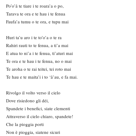
Po’o’â te tiare i te roara’a o po,
Tarava te ora e te hau i te fenua
Faufa’a tumu o te ora, e tupu mai
Huri ta’u aro i te to’o’a o te ra
Rahiri rauti to te fenua, a ti’a mai
E atua to ni’a i te fenua, ti’aturi mai
Te ora e te hau i te fenua, no o mai
Te aroha o te rai teitei, tei roto mai
Te hau e te maita’i i to ‘â’au, e fa mai.
Rivolgo il volto verso il cielo
Dove risiedono gli déi,
Spandete i benefici, siate clementi
Attraverso il cielo chiaro, spandete!
Che la pioggia porti
Non è pioggia, siatene sicuri