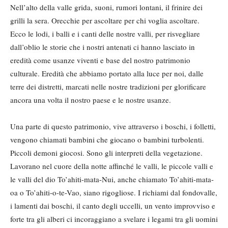
Nell’alto della valle grida, suoni, rumori lontani, il frinire dei
grilli la sera. Orecchie per ascoltare per chi voglia ascoltare.
Ecco le lodi, i balli e i canti delle nostre valli, per risvegliare
dall’oblio le storie che i nostri antenati ci hanno lasciato in
eredità come usanze viventi e base del nostro patrimonio
culturale. Eredità che abbiamo portato alla luce per noi, dalle
terre dei distretti, marcati nelle nostre tradizioni per glorificare
ancora una volta il nostro paese e le nostre usanze.
Una parte di questo patrimonio, vive attraverso i boschi, i folletti,
vengono chiamati bambini che giocano o bambini turbolenti.
Piccoli demoni giocosi. Sono gli interpreti della vegetazione.
Lavorano nel cuore della notte affinché le valli, le piccole valli e
le valli del dio To’ahiti-mata-Nui, anche chiamato To’ahiti-mata-
oa o To’ahiti-o-te-Vao, siano rigogliose. I richiami dal fondovalle,
i lamenti dai boschi, il canto degli uccelli, un vento improvviso e
forte tra gli alberi ci incoraggiano a svelare i legami tra gli uomini