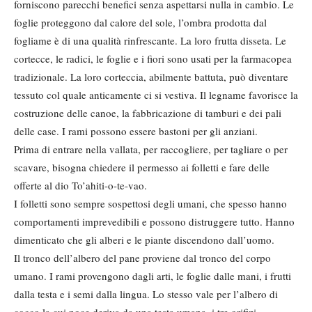
forniscono parecchi benefici senza aspettarsi nulla in cambio. Le
foglie proteggono dal calore del sole, l’ombra prodotta dal
fogliame è di una qualità rinfrescante. La loro frutta disseta. Le
cortecce, le radici, le foglie e i fiori sono usati per la farmacopea
tradizionale. La loro corteccia, abilmente battuta, può diventare
tessuto col quale anticamente ci si vestiva. Il legname favorisce la
costruzione delle canoe, la fabbricazione di tamburi e dei pali
delle case. I rami possono essere bastoni per gli anziani.
Prima di entrare nella vallata, per raccogliere, per tagliare o per
scavare, bisogna chiedere il permesso ai folletti e fare delle
offerte al dio To’ahiti-o-te-vao.
I folletti sono sempre sospettosi degli umani, che spesso hanno
comportamenti imprevedibili e possono distruggere tutto. Hanno
dimenticato che gli alberi e le piante discendono dall’uomo.
Il tronco dell’albero del pane proviene dal tronco del corpo
umano. I rami provengono dagli arti, le foglie dalle mani, i frutti
dalla testa e i semi dalla lingua. Lo stesso vale per l’albero di
cocco la cui noce deriva da una testa umana, i tre orifizi