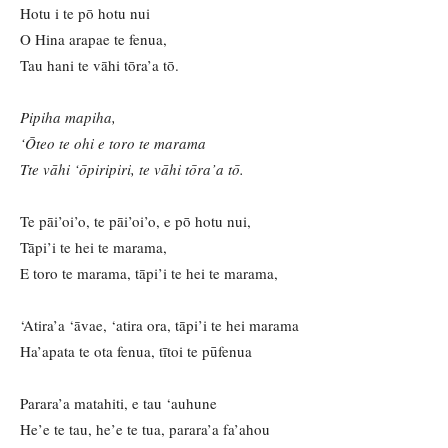
Hotu i te pō hotu nui
O Hina arapae te fenua,
Tau hani te vāhi tōra’a tō.
Pipiha mapiha,
‘Ōteo te ohi e toro te marama
Tte vāhi ‘ōpiripiri, te vāhi tōra’a tō.
Te pāi’oi’o, te pāi’oi’o, e pō hotu nui,
Tāpi’i te hei te marama,
E toro te marama, tāpi’i te hei te marama,
‘Atira’a ‘āvae, ‘atira ora, tāpi’i te hei marama
Ha’apata te ota fenua, tītoi te pūfenua
Parara’a matahiti, e tau ‘auhune
He’e te tau, he’e te tua, parara’a fa’ahou