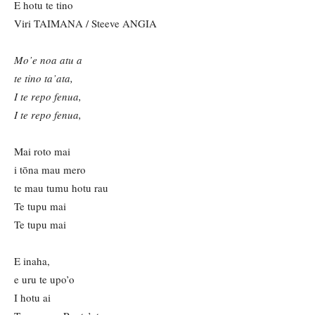
E hotu te tino
Viri TAIMANA / Steeve ANGIA
Mo’e noa atu a
te tino ta’ata,
I te repo fenua,
I te repo fenua,
Mai roto mai
i tōna mau mero
te mau tumu hotu rau
Te tupu mai
Te tupu mai
E inaha,
e uru te upo’o
I hotu ai