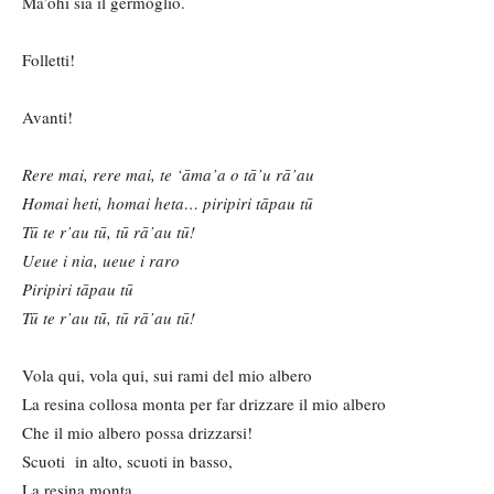
Ma’ohi sia il germoglio.
Folletti!
Avanti!
Rere mai, rere mai, te ‘āma’a o tā’u rā’au
Homai heti, homai heta… piripiri tāpau tū
Tū te r’au tū, tū rā’au tū!
Ueue i nia, ueue i raro
Piripiri tāpau tū
Tū te r’au tū, tū rā’au tū!
Vola qui, vola qui, sui rami del mio albero
La resina collosa monta per far drizzare il mio albero
Che il mio albero possa drizzarsi!
Scuoti in alto, scuoti in basso,
La resina monta