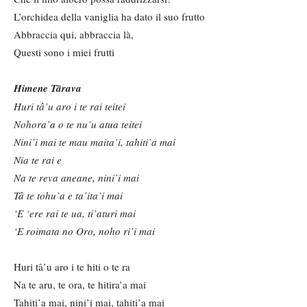
L’orchidea della vaniglia ha dato il suo frutto
Abbraccia qui, abbraccia là,
Questi sono i miei frutti
Himene Tārava
Huri tâ’u aro i te rai teitei
Nohora’a o te nu’u atua teitei
Nini’i mai te mau maita’i, tahiti’a mai
Nia te rai e
Na te reva aneane, nini’i mai
Tâ te tohu’a e ta’ita’i mai
‘E ‘ere rai te ua, ti’aturi mai
‘E roimata no Oro, noho ri’i mai
Huri tâ’u aro i te hiti o te ra
Na te aru, te ora, te hitira’a mai
Tahiti’a mai, nini’i mai, tahiti’a mai