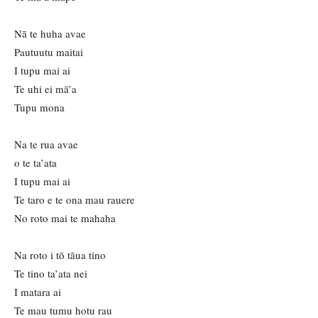
Nā te huha avae
Pautuutu maitai
I tupu mai ai
Te uhi ei mā’a
Tupu mona
Na te rua avae
o te ta’ata
I tupu mai ai
Te taro e te ona mau rauere
No roto mai te mahaha
Na roto i tō tāua tino
Te tino ta’ata nei
I matara ai
Te mau tumu hotu rau