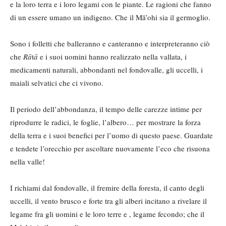
e la loro terra e i loro legami con le piante. Le ragioni che fanno
di un essere umano un indigeno. Che il Mā’ohi sia il germoglio.
Sono i folletti che balleranno e canteranno e interpreteranno ciò
che
Rā
t
ā
e i suoi uomini hanno realizzato nella vallata, i
medicamenti naturali, abbondanti nel fondovalle, gli uccelli, i
maiali selvatici che ci vivono.
Il periodo dell’abbondanza, il tempo delle carezze intime per
riprodurre le radici, le foglie, l’albero… per mostrare la forza
della terra e i suoi benefici per l’uomo di questo paese. Guardate
e tendete l’orecchio per ascoltare nuovamente l’eco che risuona
nella valle!
I richiami dal fondovalle, il fremire della foresta, il canto degli
uccelli, il vento brusco e forte tra gli alberi incitano a rivelare il
legame fra gli uomini e le loro terre e , legame fecondo; che il