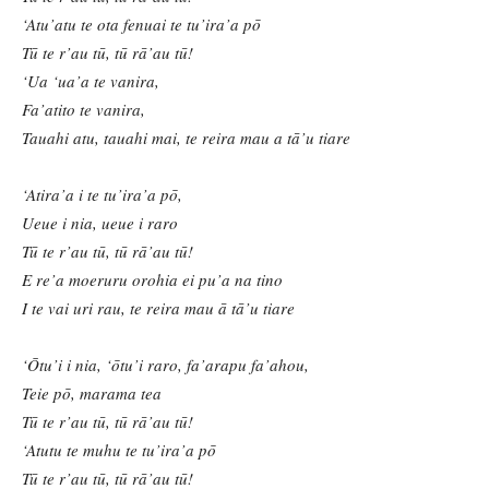
‘Atu’atu te ota fenuai te tu’ira’a pō
Tū te r’au tū, tū rā’au tū!
‘Ua ‘ua’a te vanira,
Fa’atito te vanira,
Tauahi atu, tauahi mai, te reira mau a tā’u tiare
‘Atira’a i te tu’ira’a pō,
Ueue i nia, ueue i raro
Tū te r’au tū, tū rā’au tū!
E re’a moeruru orohia ei pu’a na tino
I te vai uri rau, te reira mau ā tā’u tiare
‘Ōtu’i i nia, ‘ōtu’i raro, fa’arapu fa’ahou,
Teie pō, marama tea
Tū te r’au tū, tū rā’au tū!
‘Atutu te muhu te tu’ira’a pō
Tū te r’au tū, tū rā’au tū!