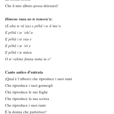
Che il mio albero possa drizzarsi!
Himene ruau no te tomora’a:
(E aha te rā’au) e pēhā i te ā’ma’a
E pēhā i te ‘ohi’u
E pēhā i te rau e
E pēhā i te ‘iri e
E pēhā i te māea
O te vahine fanau tama ia e!
Canto antico d’entrata
(Qual è l’albero) che riproduce i suoi rami
Che riproduce i suoi germogli
Che riproduce le sue foglie
Che riproduce la sua scorza
Che riproduce i suoi rami
È la donna che partorisce!