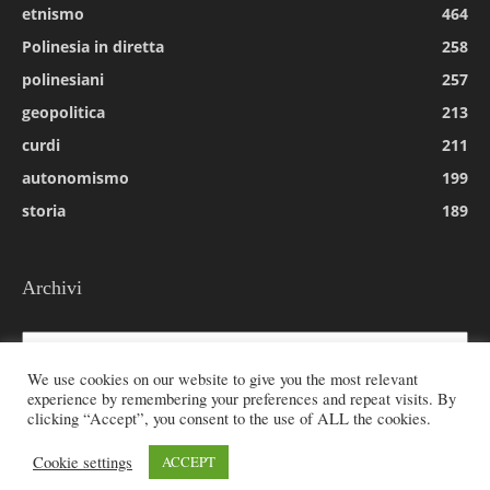
etnismo
464
Polinesia in diretta
258
polinesiani
257
geopolitica
213
curdi
211
autonomismo
199
storia
189
Archivi
Archivi
We use cookies on our website to give you the most relevant
experience by remembering your preferences and repeat visits. By
clicking “Accept”, you consent to the use of ALL the cookies.
© 2026 All rights reserved - Etnie -
Cookie settings
ACCEPT
Email:
redazione@rivistaetnie.com