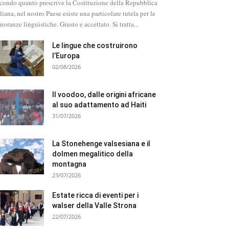
condo quanto prescrive la Costituzione della Repubblica
aliana, nel nostro Paese esiste una particolare tutela per le
noranze linguistiche. Giusto e accettato. Si tratta...
Le lingue che costruirono
l’Europa
02/08/2026
Il voodoo, dalle origini africane
al suo adattamento ad Haiti
31/07/2026
La Stonehenge valsesiana e il
dolmen megalitico della
montagna
23/07/2026
Estate ricca di eventi per i
walser della Valle Strona
22/07/2026