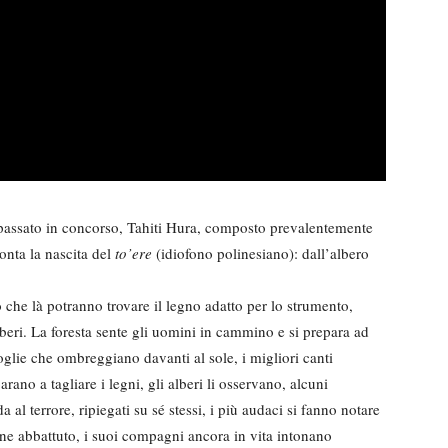
 passato in concorso, Tahiti Hura, composto prevalentemente
conta la nascita del
to’ere
(idiofono polinesiano): dall’albero
che là potranno trovare il legno adatto per lo strumento,
lberi. La foresta sente gli uomini in cammino e si prepara ad
foglie che ombreggiano davanti al sole, i migliori canti
arano a tagliare i legni, gli alberi li osservano, alcuni
 al terrore, ripiegati su sé stessi, i più audaci si fanno notare
iene abbattuto, i suoi compagni ancora in vita intonano