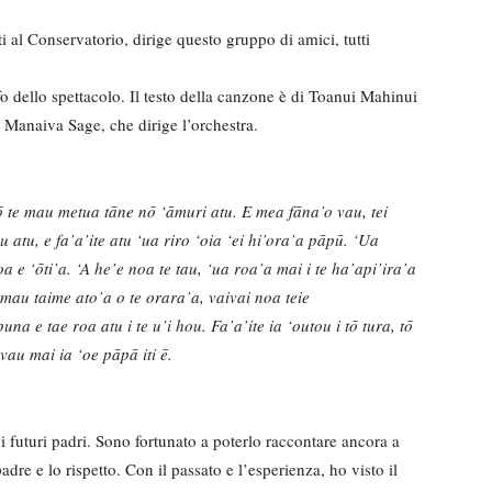
i al Conservatorio, dirige questo gruppo di amici, tutti
o dello spettacolo. Il testo della canzone è di Toanui Mahinui
 Manaiva Sage, che dirige l’orchestra.
nō te mau metua tāne nō ‘āmuri atu. E mea fāna’o vau, tei
 atu, e fa’a’ite atu ‘ua riro ‘oia ‘ei hi’ora’a pāpū. ‘Ua
 e ‘ōti’a. ‘A he’e noa te tau, ‘ua roa’a mai i te ha’api’ira’a
te mau taime ato’a o te orara’a, vaivai noa teie
na e tae roa atu i te u’i hou. Fa’a’ite ia ‘outou i tō tura, tō
 vau mai ia ‘oe pāpā iti ē.
i futuri padri. Sono fortunato a poterlo raccontare ancora a
re e lo rispetto. Con il passato e l’esperienza, ho visto il