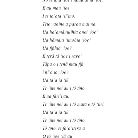
E au mau ‘ioe
I te ta’ata ‘ii’ino.
Teie vahine a parau mai na,
Ua ha’amāuiuihia anei ‘ioe?
Ua hāmani ‘iinohia ‘ioe?
Ua fifihia ‘ioe?
E terā tā ‘ioe i rave?
Tāpa’o i tenā mau fifi
i ni’a ia ‘ioe?
Ua ta’a ia ‘iū.
Te ‘iite nei au i tō tino,
E ua fāri’i au.
Te ‘iite nei au i tō mata e tō ‘iiri,
Ua ta’a ia ‘iū.
Te ‘iite nei au i tō tino,
Tō tino, te fa’a’itera’a
O tō ‘ioe ‘iā’au