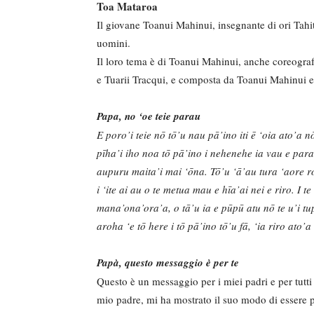
Toa Mataroa
Il giovane Toanui Mahinui, insegnante di ori Tahit
uomini.
Il loro tema è di Toanui Mahinui, anche coreograf
e Tuarii Tracqui, e composta da Toanui Mahinui e
Papa, no ‘oe teie parau
E poro’i teie nō tō’u nau pā’ino iti ē ‘oia ato’a 
pīha’i iho noa tō pā’ino i nehenehe ia vau e parau
aupuru maita’i mai ‘ōna. Tō’u ‘ā’au tura ‘aore roa
i ‘ite ai au o te metua mau e hīa’ai nei e riro. I 
mana’ona’ora’a, o tā’u ia e pūpū atu nō te u’i tupu
aroha ‘e tō here i tō pā’ino tō’u fā, ‘ia riro ato’a
Papà, questo messaggio è per te
Questo è un messaggio per i miei padri e per tutti 
mio padre, mi ha mostrato il suo modo di essere pad