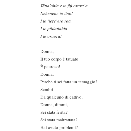
Tāpa’ohia e te fifi orara’a.
Nehenehe tō tino!
I te ‘iere’ere roa,
I te pātiatiahia
I te oraora!
Donna,
Il tuo corpo è tatuato.
È pauroso!
Donna,
Perché ti sei fatta un tatuaggio?
Sembri
Da qualcuno di cattivo.
Donna, dimmi,
Sei stata ferita?
Sei stata maltrattata?
Hai avuto problemi?