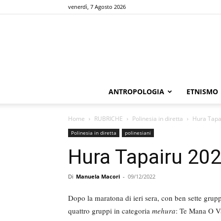
venerdì, 7 Agosto 2026
ANTROPOLOGIA
ETNISMO
Home
RUBRICHE
Polinesia in diretta
Hura Tapa
Polinesia in diretta
polinesiani
Hura Tapairu 202
Di
Manuela Macori
-
09/12/2022
Dopo la maratona di ieri sera, con ben sette grupp
quattro gruppi in categoria
mehura
: Te Mana O V