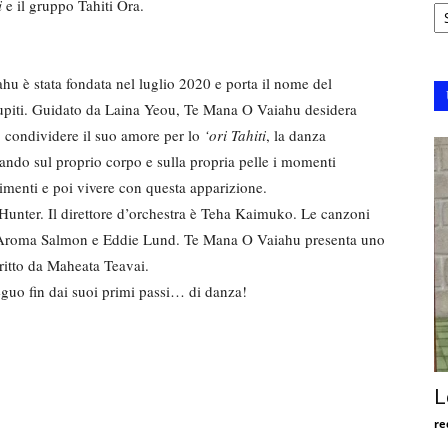
Ar
i
e il gruppo Tahiti Ora.
u è stata fondata nel luglio 2020 e porta il nome del
Maupiti. Guidato da Laina Yeou, Te Mana O Vaiahu desidera
i, condividere il suo amore per lo
‘ori Tahiti
, la danza
nando sul proprio corpo e sulla propria pelle i momenti
timenti e poi vivere con questa apparizione.
Hunter. Il direttore d’orchestra è Teha Kaimuko. Le canzoni
r, Aroma Salmon e Eddie Lund. Te Mana O Vaiahu presenta uno
critto da Maheata Teavai.
guo fin dai suoi primi passi… di danza!
L
re