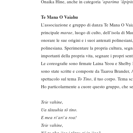
Onaika Hine, anche in categoria
‘aparima ‘āpipit
Te Mana O Vaiahu
L’associazione e gruppo di danza Te Mana O Vaiah
principale
marae
, luogo di culto, dell’isola di 
onorare le sue origini e i suoi antenati polinesian
polinesiana. Sperimentare la propria cultura, seg
importanti della propria vita, segnare i propri sen
Le coreografie sono firmate Laina Yeou e Shelby 
sono state scritte e composte da Taaroa Brande
spettacolo sul tema
To Tino
, il tuo corpo. Tema s
Ho particolarmente a cuore questo gruppo, che se
Teie vahine,
Ua tātauhia tō tino.
E mea ri’ari’a roa!
Teie vahine,
Nō te aha ‘ioe i tātau ai ia ‘ioe?