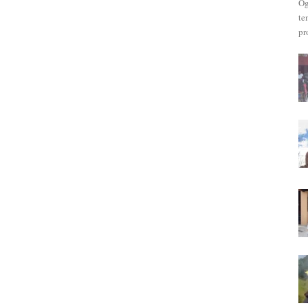
Og
te
pr