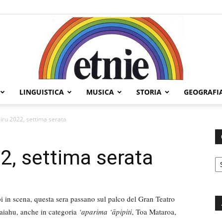
LINGUISTICA
MUSICA
STORIA
GEOGRAFI
Etnie
iru 2022, settima serata
2, settima serata
C
i in scena, questa sera passano sul palco del Gran Teatro
aiahu, anche in categoria
‘aparima ‘āpipiti
, Toa Mataroa,