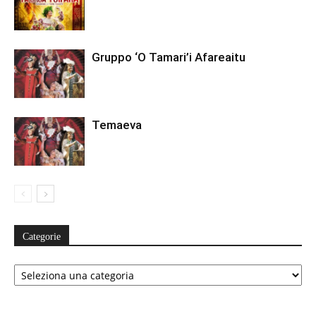
Gruppo ‘O Tamari’i Afareaitu
Temaeva
Categorie
Categorie