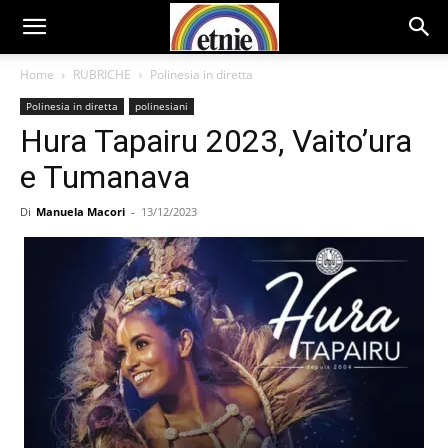
Home
RUBRICHE
Polinesia in diretta
Polinesia in diretta
polinesiani
Hura Tapairu 2023, Vaito’ura
e Tumanava
Di
Manuela Macori
-
13/12/2023