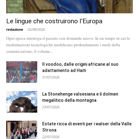
Le lingue che costruirono l’Europa
redazione
-
02/08/2026
Ogni epoca interroga il passato con domande nuove. In un tempo in cui le
trasformazioni tecnologiche modificano profondamente i modi della
comunicazione, il volume...
Il voodoo, dalle origini africane al suo
adattamento ad Haiti
31/07/2026
La Stonehenge valsesiana e il dolmen
megalitico della montagna
23/07/2026
Estate ricca di eventi per i walser della Valle
Strona
22/07/2026