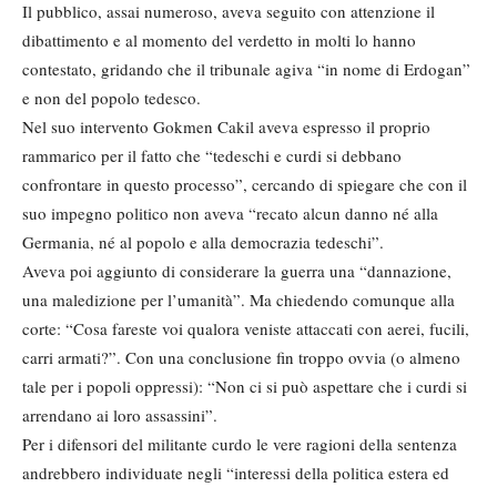
Il pubblico, assai numeroso, aveva seguito con attenzione il
dibattimento e al momento del verdetto in molti lo hanno
contestato, gridando che il tribunale agiva “in nome di Erdogan”
e non del popolo tedesco.
Nel suo intervento Gokmen Cakil aveva espresso il proprio
rammarico per il fatto che “tedeschi e curdi si debbano
confrontare in questo processo”, cercando di spiegare che con il
suo impegno politico non aveva “recato alcun danno né alla
Germania, né al popolo e alla democrazia tedeschi”.
Aveva poi aggiunto di considerare la guerra una “dannazione,
una maledizione per l’umanità”. Ma chiedendo comunque alla
corte: “Cosa fareste voi qualora veniste attaccati con aerei, fucili,
carri armati?”. Con una conclusione fin troppo ovvia (o almeno
tale per i popoli oppressi): “Non ci si può aspettare che i curdi si
arrendano ai loro assassini”.
Per i difensori del militante curdo le vere ragioni della sentenza
andrebbero individuate negli “interessi della politica estera ed