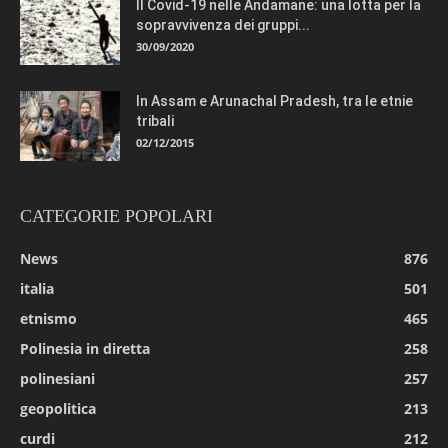
Il Covid-19 nelle Andamane: una lotta per la
sopravvivenza dei gruppi...
30/09/2020
In Assam e Arunachal Pradesh, tra le etnie
tribali
02/12/2015
CATEGORIE POPOLARI
News
876
italia
501
etnismo
465
Polinesia in diretta
258
polinesiani
257
geopolitica
213
curdi
212