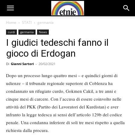
Home
STATI
germania
curdi
germania
News
I giudici tedeschi fanno il
gioco di Erdogan
Di
Gianni Sartori
-
20/02/2021
Dopo un processo lungo quattro mesi – e quindici giorni di
udienze – il tribunale regionale superiore di Coblenza ha
condannato un rifugiato curdo, Gokmen Cakil, a tre anni e
cinque mesi di carcere. Con l’accusa di essere coinvolto nelle
attività del PKK (Partito dei Lavoratori del Kurdistan) e aver
infranto la legge tedesca ai sensi dell’articolo 129b del codice
penale. Una condanna inferiore di soli tre mesi rispetto a quella
richiesta dalla procura.