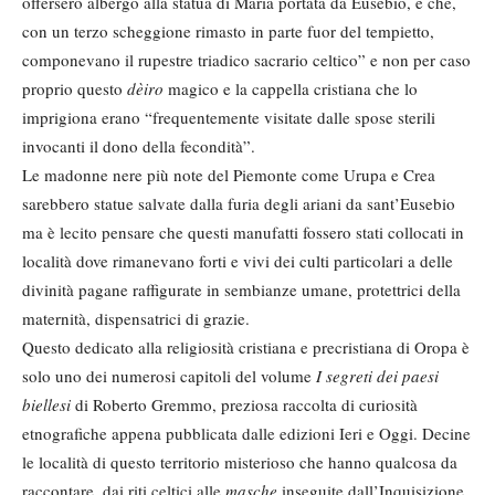
offersero albergo alla statua di Maria portata da Eusebio, e che,
con un terzo scheggione rimasto in parte fuor del tempietto,
componevano il rupestre triadico sacrario celtico” e non per caso
proprio questo
dèiro
magico e la cappella cristiana che lo
imprigiona erano “frequentemente visitate dalle spose sterili
invocanti il dono della fecondità”.
Le madonne nere più note del Piemonte come Urupa e Crea
sarebbero statue salvate dalla furia degli ariani da sant’Eusebio
ma è lecito pensare che questi manufatti fossero stati collocati in
località dove rimanevano forti e vivi dei culti particolari a delle
divinità pagane raffigurate in sembianze umane, protettrici della
maternità, dispensatrici di grazie.
Questo dedicato alla religiosità cristiana e precristiana di Oropa è
solo uno dei numerosi capitoli del volume
I segreti dei paesi
biellesi
di Roberto Gremmo, preziosa raccolta di curiosità
etnografiche appena pubblicata dalle edizioni Ieri e Oggi. Decine
le località di questo territorio misterioso che hanno qualcosa da
raccontare, dai riti celtici alle
masche
inseguite dall’Inquisizione,