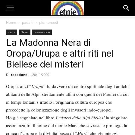
Home
padani
piemontesi
italia
News
piemontesi
La Madonna Nera di
Oropa/Urupa e altri riti nel
Biellese dei misteri
Di
redazione
-
20/11/2020
Oropa, anzi “
Urupa
” fu davvero un centro spirituale degli antichi
abitanti delle Alpi, strettamente affini con quelli dei Pirenei da cui
in tempi lontani s’irradiò l’originaria cultura europea che
precedette la colonizzazione degli invasori indo-europei.
Ho già segnalato nel libro
I misteri delle Alpi biellesi
la singolare
assonanza fra il nome del monte Mars che sovrasta e protegge la
conca d’Urupa e la divinità basca di “
Mari
” che giganteggia