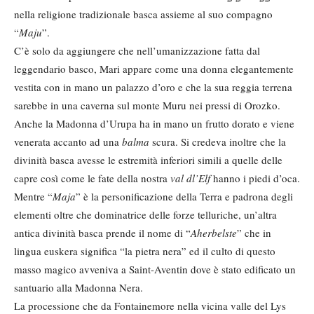
nella religione tradizionale basca assieme al suo compagno
“
Maju
”.
C’è solo da aggiungere che nell’umanizzazione fatta dal
leggendario basco, Mari appare come una donna elegantemente
vestita con in mano un palazzo d’oro e che la sua reggia terrena
sarebbe in una caverna sul monte Muru nei pressi di Orozko.
Anche la Madonna d’Urupa ha in mano un frutto dorato e viene
venerata accanto ad una
balma
scura. Si credeva inoltre che la
divinità basca avesse le estremità inferiori simili a quelle delle
capre così come le fate della nostra
val dl’Elf
hanno i piedi d’oca.
Mentre “
Maja
” è la personificazione della Terra e padrona degli
elementi oltre che dominatrice delle forze telluriche, un’altra
antica divinità basca prende il nome di “
Aherbelste
” che in
lingua euskera significa “la pietra nera” ed il culto di questo
masso magico avveniva a Saint-Aventin dove è stato edificato un
santuario alla Madonna Nera.
La processione che da Fontainemore nella vicina valle del Lys