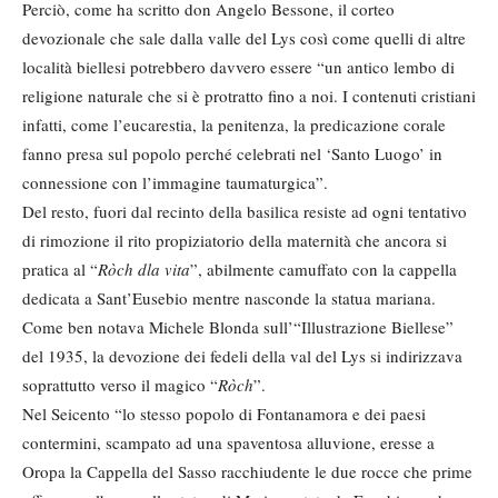
Perciò, come ha scritto don Angelo Bessone, il corteo
devozionale che sale dalla valle del Lys così come quelli di altre
località biellesi potrebbero davvero essere “un antico lembo di
religione naturale che si è protratto fino a noi. I contenuti cristiani
infatti, come l’eucarestia, la penitenza, la predicazione corale
fanno presa sul popolo perché celebrati nel ‘Santo Luogo’ in
connessione con l’immagine taumaturgica”.
Del resto, fuori dal recinto della basilica resiste ad ogni tentativo
di rimozione il rito propiziatorio della maternità che ancora si
pratica al “
Ròch dla vita
”, abilmente camuffato con la cappella
dedicata a Sant’Eusebio mentre nasconde la statua mariana.
Come ben notava Michele Blonda sull’“Illustrazione Biellese”
del 1935, la devozione dei fedeli della val del Lys si indirizzava
soprattutto verso il magico “
Ròch
”.
Nel Seicento “lo stesso popolo di Fontanamora e dei paesi
contermini, scampato ad una spaventosa alluvione, eresse a
Oropa la Cappella del Sasso racchiudente le due rocce che prime