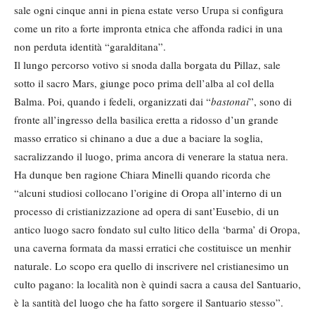
sale ogni cinque anni in piena estate verso Urupa si configura
come un rito a forte impronta etnica che affonda radici in una
non perduta identità “garalditana”.
Il lungo percorso votivo si snoda dalla borgata du Pillaz, sale
sotto il sacro Mars, giunge poco prima dell’alba al col della
Balma. Poi, quando i fedeli, organizzati dai “
bastonai
”, sono di
fronte all’ingresso della basilica eretta a ridosso d’un grande
masso erratico si chinano a due a due a baciare la soglia,
sacralizzando il luogo, prima ancora di venerare la statua nera.
Ha dunque ben ragione Chiara Minelli quando ricorda che
“alcuni studiosi collocano l’origine di Oropa all’interno di un
processo di cristianizzazione ad opera di sant’Eusebio, di un
antico luogo sacro fondato sul culto litico della ‘barma’ di Oropa,
una caverna formata da massi erratici che costituisce un menhir
naturale. Lo scopo era quello di inscrivere nel cristianesimo un
culto pagano: la località non è quindi sacra a causa del Santuario,
è la santità del luogo che ha fatto sorgere il Santuario stesso”.